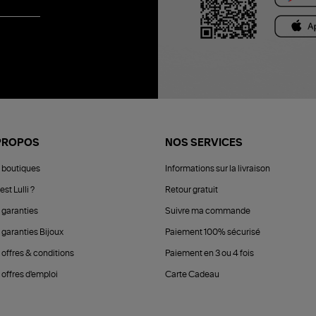
PROPOS
NOS SERVICES
 boutiques
Informations sur la livraison
est Lulli ?
Retour gratuit
 garanties
Suivre ma commande
 garanties Bijoux
Paiement 100% sécurisé
 offres & conditions
Paiement en 3 ou 4 fois
offres d'emploi
Carte Cadeau