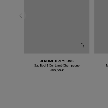
T
JEROME DREYFUSS
k
Sac Bobi S Cuir Lamé Champagne
M
480,00 €