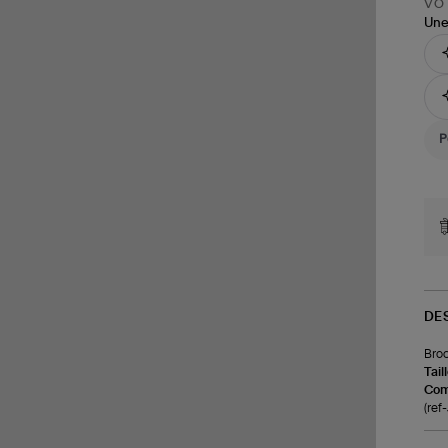
VOT
Une
DE
Broc
Tail
Com
(re