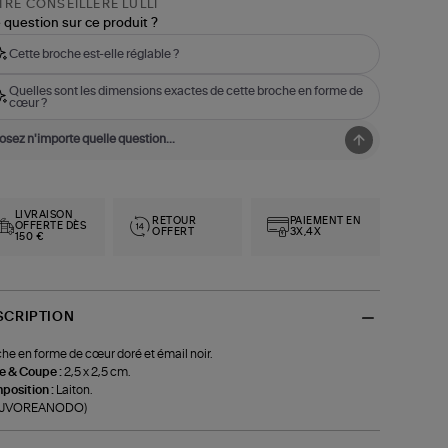
RE CONSEILLÈRE LULLI
 question sur ce produit ?
Cette broche est-elle réglable ?
Quelles sont les dimensions exactes de cette broche en forme de
cœur ?
LIVRAISON
RETOUR
PAIEMENT EN
OFFERTE DÈS
OFFERT
3X,4X
150 €
SCRIPTION
he en forme de cœur doré et émail noir.
le & Coupe :
2,5 x 2,5 cm.
position :
Laiton.
f-JVOREANODO)