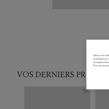
lulli-sur-la-t
analyses, en 
accepter l’en
Pour en savoir
VOS DERNIERS PRODUI