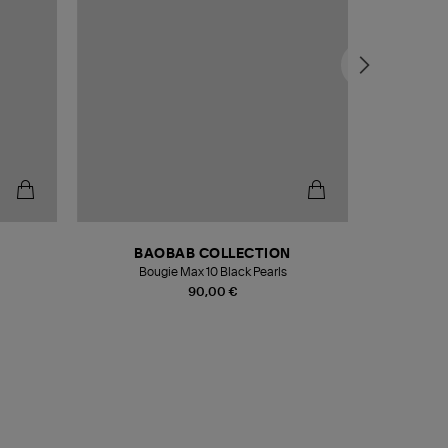
BAOBAB COLLECTION
Bougie Max 10 Black Pearls
Paréo Fou
90,00 €