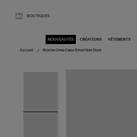
Aller au contenu principal
BOUTIQUES
NOUVEAUTÉS
CRÉATEURS
VÊTEMENTS
Accueil
Broche Oréa Cœur Email Noir Doré