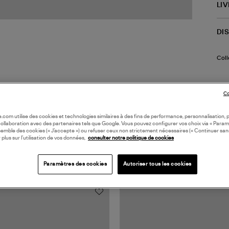
LI
DI
Coll
Co
oile.com utilise des cookies et technologies similaires à des fins de performance, personnalisation, p
collaboration avec des partenaires tels que Google. Vous pouvez configurer vos choix via « Param
semble des cookies (« J’accepte ») ou refuser ceux non strictement nécessaires (« Continuer san
 plus sur l’utilisation de vos données,
consulter notre politique de cookies
TS VUS
Paramètres des cookies
Autoriser tous les cookies