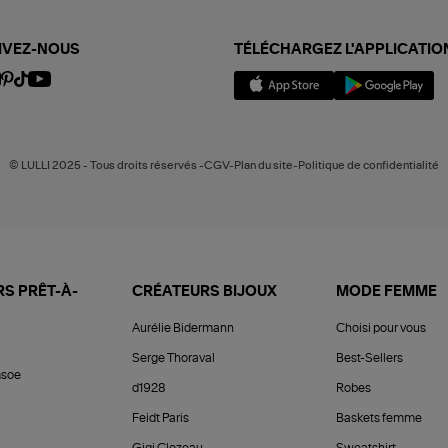
IVEZ-NOUS
TÉLÉCHARGEZ L'APPLICATIO
© LULLI 2025 - Tous droits réservés -CGV-Plan du site-Politique de confidentialité
S PRÊT-À-
CRÉATEURS BIJOUX
MODE FEMME
Aurélie Bidermann
Choisi pour vous
Serge Thoraval
Best-Sellers
soe
d1928
Robes
Feidt Paris
Baskets femme