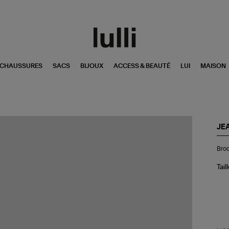
CHAUSSURES
SACS
BIJOUX
ACCESS & BEAUTÉ
LUI
MAISON
JE
Br
Broc
Or
Cœ
Ema
Tail
Noi
Do