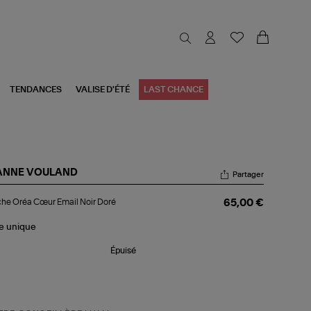
TENDANCES
VALISE D'ÉTÉ
LAST CHANCE
ANNE VOULAND
Partager
oche
he Oréa Cœur Email Noir Doré
65,00 €
éa
ur
il
le
unique
r
ré
Épuisé