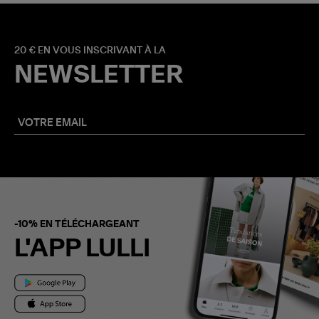
20 € EN VOUS INSCRIVANT À LA
NEWSLETTER
-10% EN TÉLÉCHARGEANT
L'APP LULLI