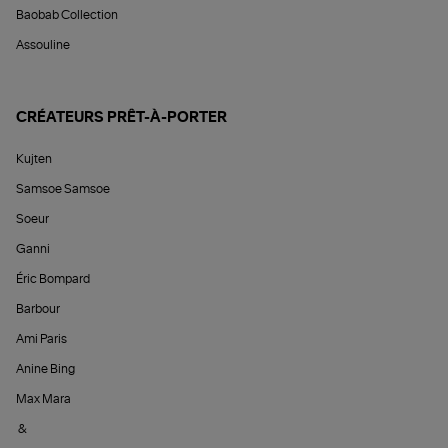
Baobab Collection
Assouline
CRÉATEURS PRÊT-À-PORTER
Kujten
Samsoe Samsoe
Soeur
Ganni
Éric Bompard
Barbour
Ami Paris
Anine Bing
Max Mara
&