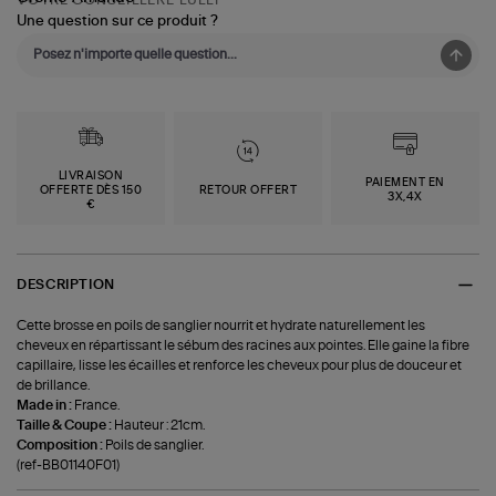
Une question sur ce produit ?
LIVRAISON
PAIEMENT EN
OFFERTE DÈS 150
RETOUR OFFERT
3X,4X
€
DESCRIPTION
Cette brosse en poils de sanglier nourrit et hydrate naturellement les
cheveux en répartissant le sébum des racines aux pointes. Elle gaine la fibre
capillaire, lisse les écailles et renforce les cheveux pour plus de douceur et
de brillance.
Made in :
France.
Taille & Coupe :
Hauteur : 21cm.
Composition :
Poils de sanglier.
(ref-BB01140F01)