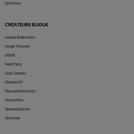
Sportmax
CRÉATEURS BIJOUX
Aurélie Bidermann
Serge Thoraval
d1928
Feidt Paris
Gigi Clozeau
Ginette NY
Pascale Monvoisin
Stone Paris
Vanessa Baroni
Vanrycke