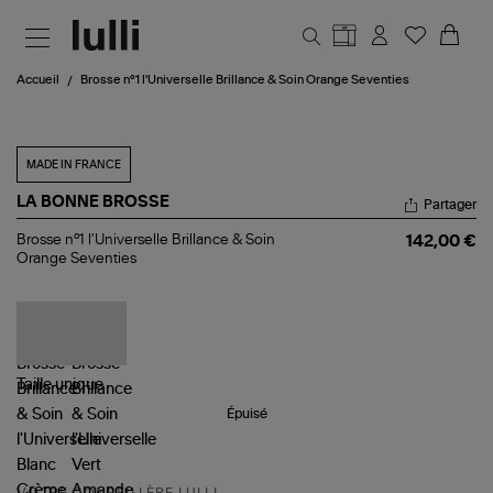
Aller au contenu principal
Accueil
Brosse n°1 l'Universelle Brillance & Soin Orange Seventies
MADE IN FRANCE
LA BONNE BROSSE
Partager
Brosse
Brosse n°1 l'Universelle Brillance & Soin
142,00 €
n°1
Orange Seventies
l'Universelle
Brillance
&
Soin
Orange
Seventies
Taille
unique
Épuisé
VOTRE CONSEILLÈRE LULLI