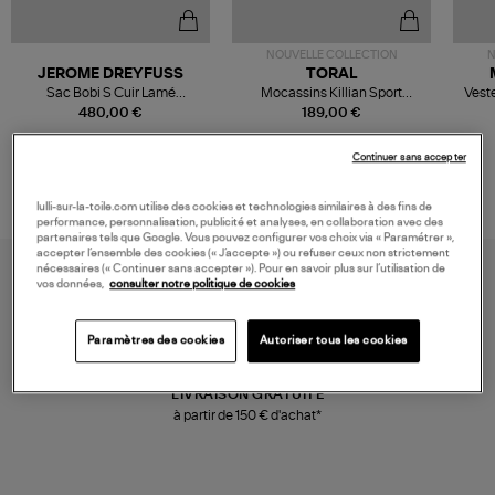
NOUVELLE COLLECTION
N
JEROME DREYFUSS
TORAL
Sac Bobi S Cuir Lamé
Mocassins Killian Sport
Veste
Champagne
Mousse
480,00 €
189,00 €
Continuer sans accepter
lulli-sur-la-toile.com utilise des cookies et technologies similaires à des fins de
performance, personnalisation, publicité et analyses, en collaboration avec des
partenaires tels que Google. Vous pouvez configurer vos choix via « Paramétrer »,
accepter l’ensemble des cookies (« J’accepte ») ou refuser ceux non strictement
nécessaires (« Continuer sans accepter »). Pour en savoir plus sur l’utilisation de
vos données,
consulter notre politique de cookies
Paramètres des cookies
Autoriser tous les cookies
LIVRAISON GRATUITE
à partir de 150 € d'achat*