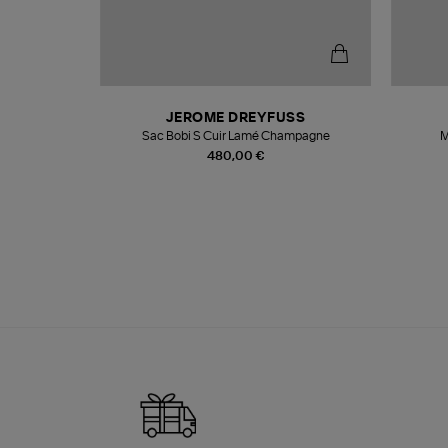
N
JEROME DREYFUSS
te
Sac Bobi S Cuir Lamé Champagne
M
480,00 €