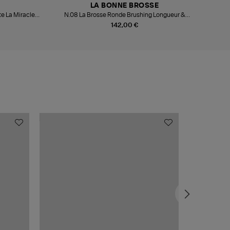
LA BONNE BROSSE
e La Miracle
N.08 La Brosse Ronde Brushing Longueur &
N.01 
Mouvement Bleu Myrtille
142,00 €