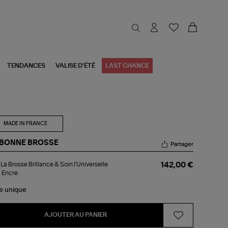
TENDANCES
VALISE D'ÉTÉ
LAST CHANCE
MADE IN FRANCE
 BONNE BROSSE
Partager
1
 La Brosse Brillance & Soin l'Universelle
142,00 €
 Encre
osse
llance
le
unique
n
niverselle
u
AJOUTER AU PANIER
cre