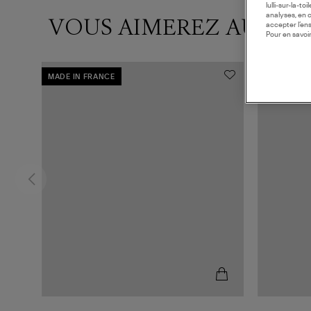
lulli-sur-la-t
analyses, en 
VOUS AIMEREZ AUSSI
accepter l’en
Pour en savoir
MADE IN FRANCE
MADE IN F