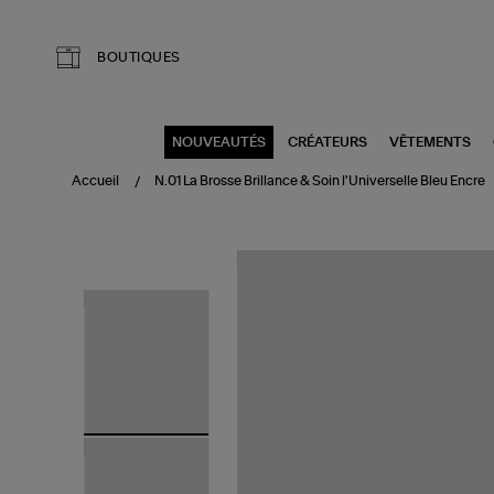
Aller au contenu principal
BOUTIQUES
NOUVEAUTÉS
CRÉATEURS
VÊTEMENTS
Accueil
N.01 La Brosse Brillance & Soin l'Universelle Bleu Encre