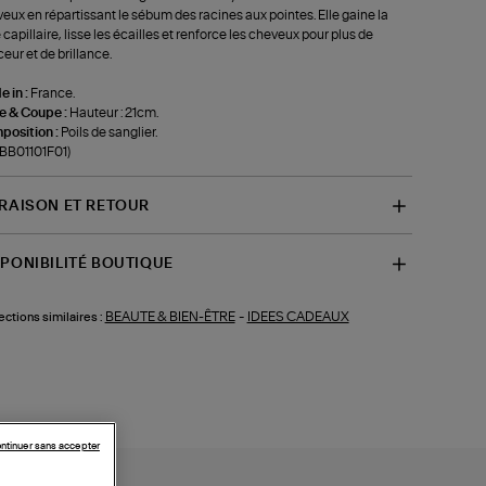
eux en répartissant le sébum des racines aux pointes. Elle gaine la
e capillaire, lisse les écailles et renforce les cheveux pour plus de
eur et de brillance.
 in :
France.
le & Coupe :
Hauteur : 21cm.
position :
Poils de sanglier.
-BB01101F01)
VRAISON ET RETOUR
SPONIBILITÉ BOUTIQUE
BEAUTE & BIEN-ÊTRE
-
IDEES CADEAUX
ections similaires :
ntinuer sans accepter