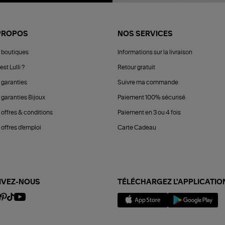
PROPOS
NOS SERVICES
 boutiques
Informations sur la livraison
est Lulli ?
Retour gratuit
 garanties
Suivre ma commande
 garanties Bijoux
Paiement 100% sécurisé
 offres & conditions
Paiement en 3 ou 4 fois
offres d'emploi
Carte Cadeau
IVEZ-NOUS
TÉLÉCHARGEZ L'APPLICATIO