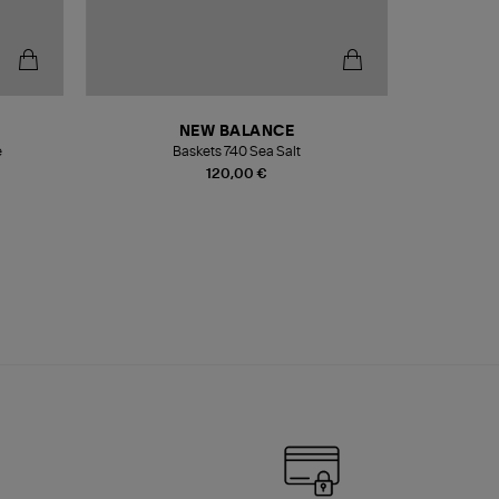
NEW BALANCE
e
Baskets 740 Sea Salt
Veste
120,00 €