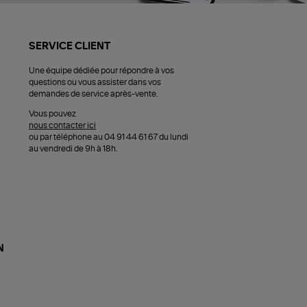
SERVICE CLIENT
Une équipe dédiée pour répondre à vos
questions ou vous assister dans vos
demandes de service après-vente.
Vous pouvez
nous contacter ici
ou par téléphone au 04 91 44 61 67 du lundi
au vendredi de 9h à 18h.
N