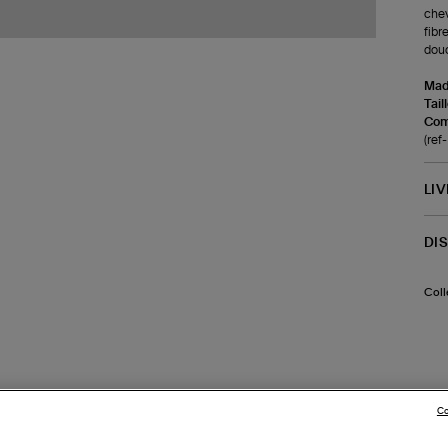
chev
fibr
douc
Made
Tail
Com
(ref
LI
DI
Coll
Co