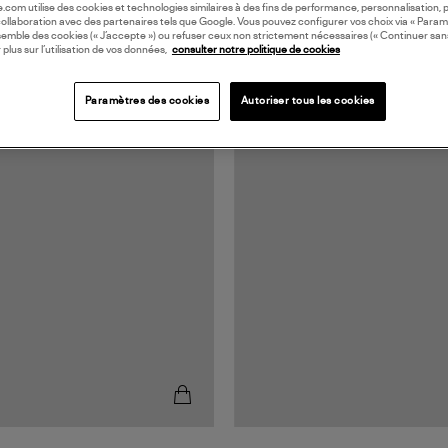
oile.com utilise des cookies et technologies similaires à des fins de performance, personnalisation, p
collaboration avec des partenaires tels que Google. Vous pouvez configurer vos choix via « Param
semble des cookies (« J’accepte ») ou refuser ceux non strictement nécessaires (« Continuer san
 plus sur l’utilisation de vos données,
consulter notre politique de cookies
Paramètres des cookies
Autoriser tous les cookies
RANCE
MADE IN FRANCE