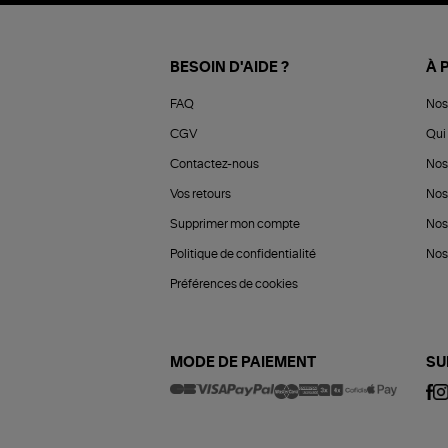
BESOIN D'AIDE ?
À 
FAQ
Nos
CGV
Qui 
Contactez-nous
Nos
Vos retours
Nos
Supprimer mon compte
Nos
Politique de confidentialité
Nos 
Préférences de cookies
MODE DE PAIEMENT
SU