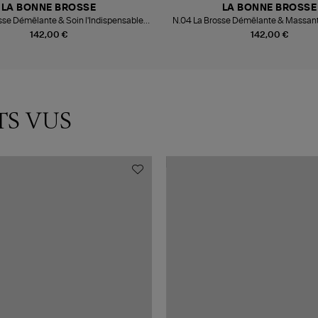
LA BONNE BROSSE
LA BONNE BROSSE
sse Démêlante & Soin l'Indispensable
N.04 La Brosse Démêlante & Massant
Bleu Encre
Bleu Encre
142,00 €
142,00 €
TS VUS