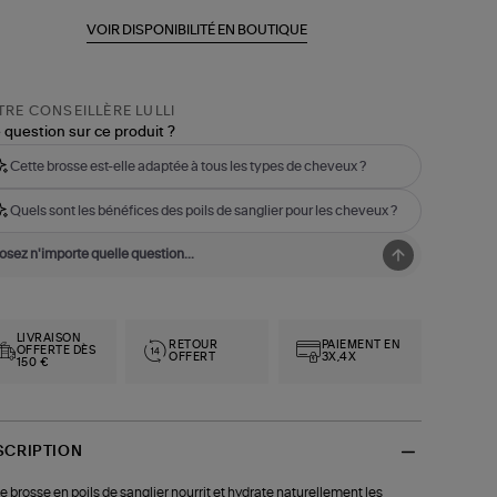
VOIR DISPONIBILITÉ EN BOUTIQUE
RE CONSEILLÈRE LULLI
 question sur ce produit ?
Cette brosse est-elle adaptée à tous les types de cheveux ?
Quels sont les bénéfices des poils de sanglier pour les cheveux ?
LIVRAISON
RETOUR
PAIEMENT EN
OFFERTE DÈS
OFFERT
3X,4X
150 €
SCRIPTION
e brosse en poils de sanglier nourrit et hydrate naturellement les