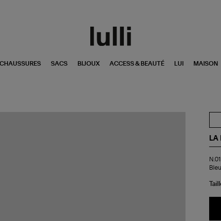
CHAUSSURES
SACS
BIJOUX
ACCESS & BEAUTÉ
LUI
MAISON
LA
N.0
N.01
La
Bleu
Br
Bri
Tail
&
Soi
l'U
Ble
En