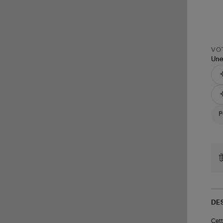
VOT
Une
DE
Cett