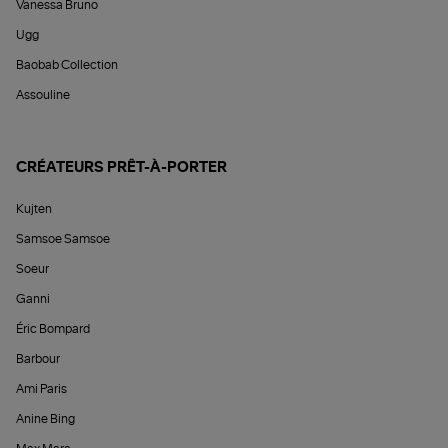
Vanessa Bruno
Ugg
Baobab Collection
Assouline
CRÉATEURS PRÊT-À-PORTER
Kujten
Samsoe Samsoe
Soeur
Ganni
Éric Bompard
Barbour
Ami Paris
Anine Bing