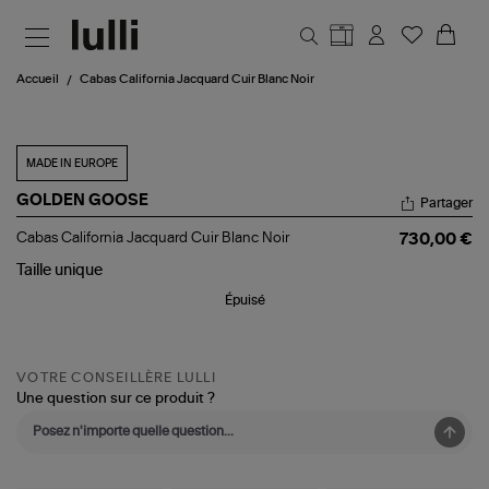
Aller au contenu principal
Accueil
Cabas California Jacquard Cuir Blanc Noir
MADE IN EUROPE
GOLDEN GOOSE
Partager
Cabas
Cabas California Jacquard Cuir Blanc Noir
730,00 €
California
Jacquard
Taille
unique
Cuir
Épuisé
Blanc
Noir
VOTRE CONSEILLÈRE LULLI
Une question sur ce produit ?