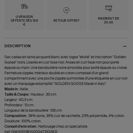
LIVRAISON
PAIEMENT EN
OFFERTE DÈS 150
RETOUR OFFERT
3X,4X
€
DESCRIPTION
Sac cabas en laine jacquard blanc avec logos "étoile" et inscription "Golden
Goose" noirs. Liserés en cuir lisse noir. Anses en cuir lisse noir pour porté
épaule ou main. Une bandoulière noire amovible pour porté épaule ou croisé.
Fermeture zippée. Intérieur doublé en coton composé d'un grand
compartiment avec une poche zippée surmontée d'une étiquette en cuir noir
avec un marquage estampillé "GOLDEN GOOSE Made in Italy".
Made in :
Italie.
Taille & Coupe :
Hauteur : 30 cm.
Largeur : 40,5 cm.
Profondeur : 13 cm.
Longueur de la bandoulière : 128 cm.
Composition :
38% laine, 35% cuir de vachette, 23% polyamide, 4% coton.
Doublure : 100% coton.
Conseil d'entretien :
Nettoyage chez un spécialiste.
(ref-GWA00381A00047310283)