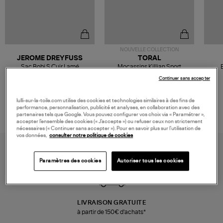
NOUVELLE COLLECTION
JEROME DREYFUSS
TORAL
Sac Bobi S Cuir Lamé
Mocassins Killian Sport
Champagne
Mousse
480,00 €
189,00 €
Continuer sans accepter
lulli-sur-la-toile.com utilise des cookies et technologies similaires à des fins de
performance, personnalisation, publicité et analyses, en collaboration avec des
partenaires tels que Google. Vous pouvez configurer vos choix via « Paramétrer »,
accepter l’ensemble des cookies (« J’accepte ») ou refuser ceux non strictement
nécessaires (« Continuer sans accepter »). Pour en savoir plus sur l’utilisation de
vos données,
consulter notre politique de cookies
Paramètres des cookies
Autoriser tous les cookies
LIVRAISON GRATUITE
à partir de 150€ d'achats*