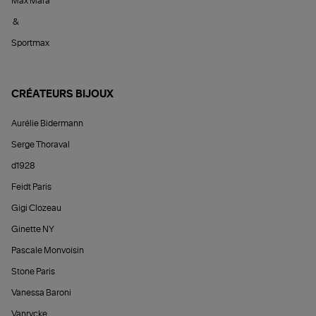
Max Mara
&
Sportmax
CRÉATEURS BIJOUX
Aurélie Bidermann
Serge Thoraval
d1928
Feidt Paris
Gigi Clozeau
Ginette NY
Pascale Monvoisin
Stone Paris
Vanessa Baroni
Vanrycke