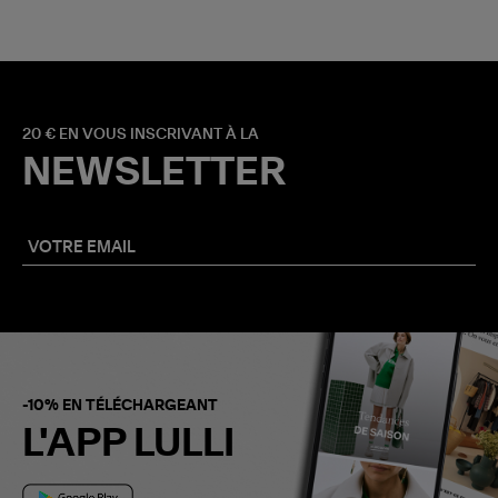
20 € EN VOUS INSCRIVANT À LA
NEWSLETTER
-10% EN TÉLÉCHARGEANT
L'APP LULLI