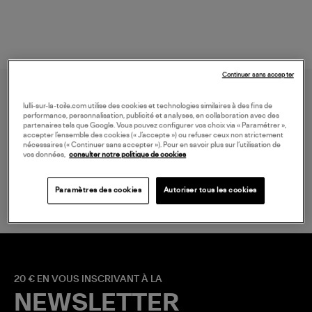
Continuer sans accepter
lulli-sur-la-toile.com utilise des cookies et technologies similaires à des fins de
performance, personnalisation, publicité et analyses, en collaboration avec des
partenaires tels que Google. Vous pouvez configurer vos choix via « Paramétrer »,
accepter l’ensemble des cookies (« J’accepte ») ou refuser ceux non strictement
nécessaires (« Continuer sans accepter »). Pour en savoir plus sur l’utilisation de
vos données,
consulter notre politique de cookies
LIVRAISON GRATUITE
à partir de 150 € d'achat*
Paramètres des cookies
Autoriser tous les cookies
20 € EN VOUS INSCRIVANT À LA
NEWSLETTER