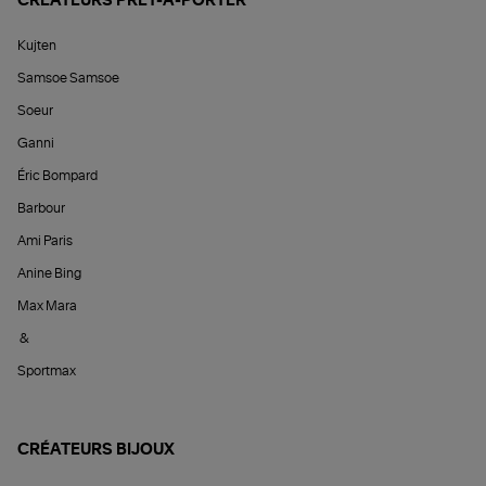
CRÉATEURS PRÊT-À-PORTER
Kujten
Samsoe Samsoe
Soeur
Ganni
Éric Bompard
Barbour
Ami Paris
Anine Bing
Max Mara
&
Sportmax
CRÉATEURS BIJOUX