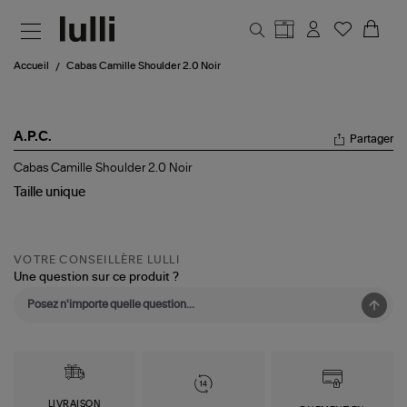
Aller au contenu principal
Accueil
Cabas Camille Shoulder 2.0 Noir
A.P.C.
Partager
Cabas
Cabas Camille Shoulder 2.0 Noir
Camille
Taille
unique
Shoulder
2.0
Noir
VOTRE CONSEILLÈRE LULLI
Une question sur ce produit ?
LIVRAISON