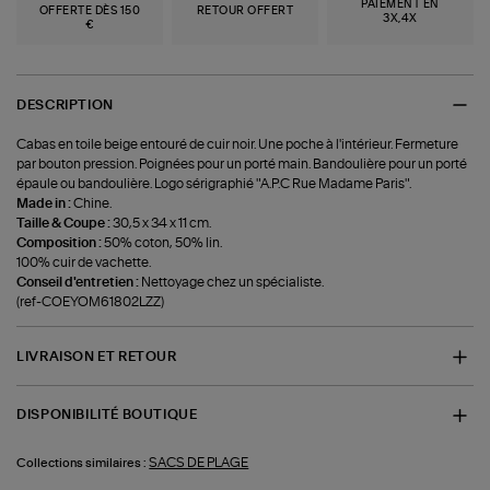
PAIEMENT EN
OFFERTE DÈS 150
RETOUR OFFERT
3X,4X
€
DESCRIPTION
Cabas en toile beige entouré de cuir noir. Une poche à l'intérieur. Fermeture
par bouton pression. Poignées pour un porté main. Bandoulière pour un porté
épaule ou bandoulière. Logo sérigraphié "A.P.C Rue Madame Paris".
Made in :
Chine.
Taille & Coupe :
30,5 x 34 x 11 cm.
Composition :
50% coton, 50% lin.
100% cuir de vachette.
Conseil d'entretien :
Nettoyage chez un spécialiste.
(ref-COEYOM61802LZZ)
LIVRAISON ET RETOUR
DISPONIBILITÉ BOUTIQUE
SACS DE PLAGE
Collections similaires :