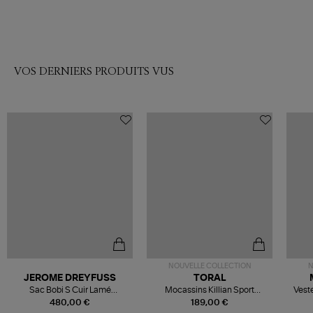
VOS DERNIERS PRODUITS VUS
NOUVELLE COLLECTION
N
JEROME DREYFUSS
TORAL
Sac Bobi S Cuir Lamé
Mocassins Killian Sport
Veste
Champagne
Mousse
480,00 €
189,00 €