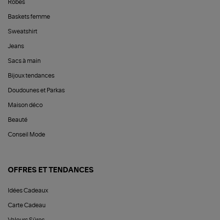
Robes
Baskets femme
Sweatshirt
Jeans
Sacs à main
Bijoux tendances
Doudounes et Parkas
Maison déco
Beauté
Conseil Mode
OFFRES ET TENDANCES
Idées Cadeaux
Carte Cadeau
Valeurs Sûres