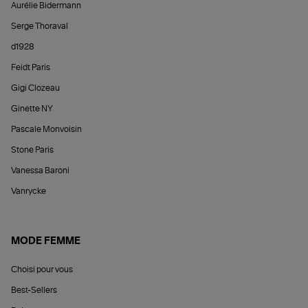
Aurélie Bidermann
Serge Thoraval
d1928
Feidt Paris
Gigi Clozeau
Ginette NY
Pascale Monvoisin
Stone Paris
Vanessa Baroni
Vanrycke
MODE FEMME
Choisi pour vous
Best-Sellers