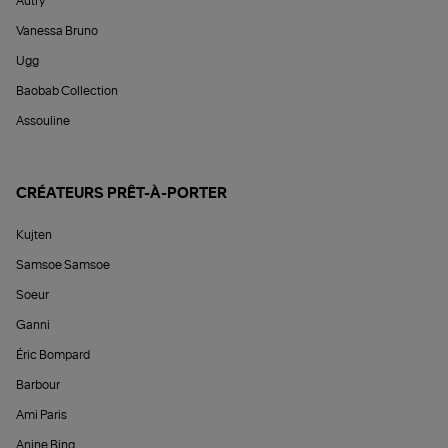
Autry
Vanessa Bruno
Ugg
Baobab Collection
Assouline
CRÉATEURS PRÊT-À-PORTER
Kujten
Samsoe Samsoe
Soeur
Ganni
Éric Bompard
Barbour
Ami Paris
Anine Bing