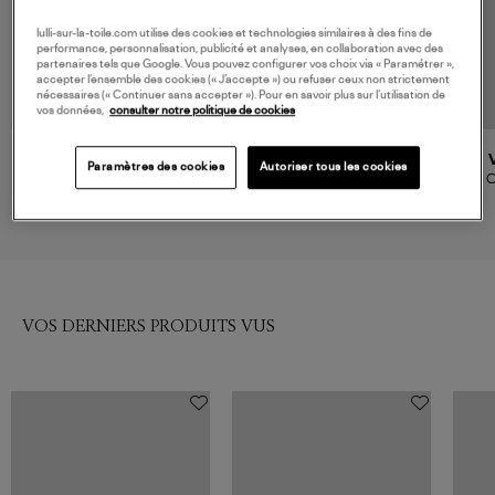
lulli-sur-la-toile.com utilise des cookies et technologies similaires à des fins de
performance, personnalisation, publicité et analyses, en collaboration avec des
partenaires tels que Google. Vous pouvez configurer vos choix via « Paramétrer »,
accepter l’ensemble des cookies (« J’accepte ») ou refuser ceux non strictement
nécessaires (« Continuer sans accepter »). Pour en savoir plus sur l’utilisation de
vos données,
consulter notre politique de cookies
VANESSA BRUNO
VANESSA BRUNO
Paramètres des cookies
Autoriser tous les cookies
Cabas M Zippé Kaki
Cabas M Lin Kaki
C
230,00 €
210,00 €
VOS DERNIERS PRODUITS VUS