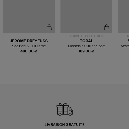
NOUVELLE COLLECTION
N
JEROME DREYFUSS
TORAL
Sac Bobi S Cuir Lamé
Mocassins Killian Sport
Veste
Champagne
Mousse
480,00 €
189,00 €
LIVRAISON GRATUITE