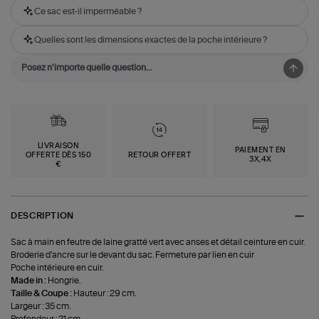
Ce sac est-il imperméable ?
Quelles sont les dimensions exactes de la poche intérieure ?
LIVRAISON
PAIEMENT EN
OFFERTE DÈS 150
RETOUR OFFERT
3X,4X
€
DESCRIPTION
Sac à main en feutre de laine gratté vert avec anses et détail ceinture en cuir.
Broderie d'ancre sur le devant du sac. Fermeture par lien en cuir
Poche intérieure en cuir.
Made in :
Hongrie.
Taille & Coupe :
Hauteur : 29 cm.
Largeur : 35 cm.
Profondeur : 21 cm.