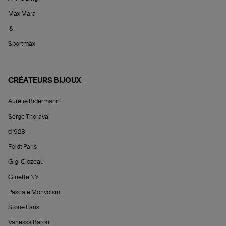
Max Mara
&
Sportmax
CRÉATEURS BIJOUX
Aurélie Bidermann
Serge Thoraval
d1928
Feidt Paris
Gigi Clozeau
Ginette NY
Pascale Monvoisin
Stone Paris
Vanessa Baroni