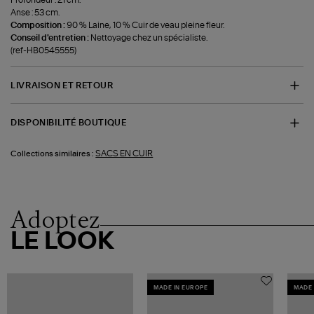
Anse : 53 cm.
Composition :
90 % Laine, 10 % Cuir de veau pleine fleur.
Conseil d'entretien :
Nettoyage chez un spécialiste.
(ref-HB0545555)
LIVRAISON ET RETOUR
DISPONIBILITÉ BOUTIQUE
SACS EN CUIR
Collections similaires :
Adoptez
LE LOOK
MADE IN EUROPE
MADE 