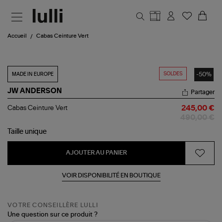
Aller au contenu principal
Accueil
Cabas Ceinture Vert
SOLDES
-50%
MADE IN EUROPE
JW ANDERSON
Partager
Cabas
Cabas Ceinture Vert
245,00 €
Ceinture
490,00 €
Vert
Taille
unique
AJOUTER AU PANIER
VOIR DISPONIBILITÉ EN BOUTIQUE
VOTRE CONSEILLÈRE LULLI
Une question sur ce produit ?