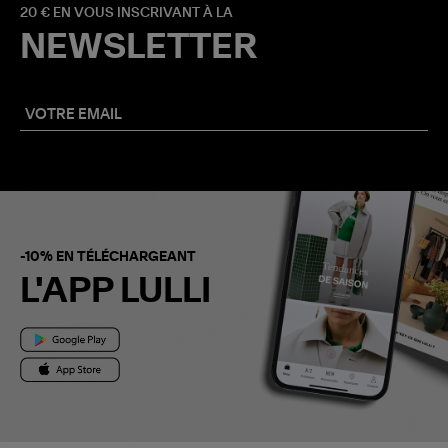
20 € EN VOUS INSCRIVANT À LA
NEWSLETTER
-10% EN TÉLÉCHARGEANT
L'APP LULLI