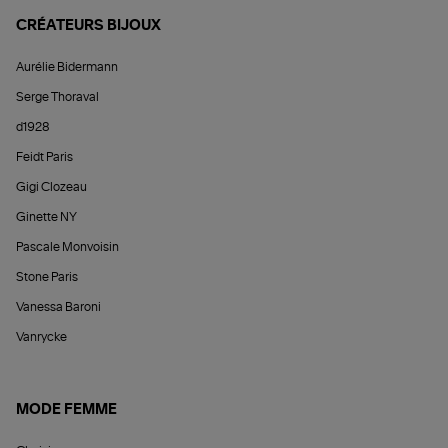
CRÉATEURS BIJOUX
Aurélie Bidermann
Serge Thoraval
d1928
Feidt Paris
Gigi Clozeau
Ginette NY
Pascale Monvoisin
Stone Paris
Vanessa Baroni
Vanrycke
MODE FEMME