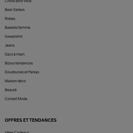
Choisi pour vous
Best-Sellers
Robes
Baskets femme
Sweatshirt
Jeans
Sacs à main
Bijoux tendances
Doudounes et Parkas
Maison déco
Beauté
Conseil Mode
OFFRES ET TENDANCES
Idées Cadeaux