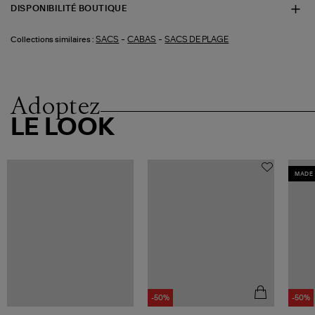
DISPONIBILITÉ BOUTIQUE
-
-
SACS
CABAS
SACS DE PLAGE
Collections similaires :
Adoptez
LE LOOK
MADE 
-50%
-50%