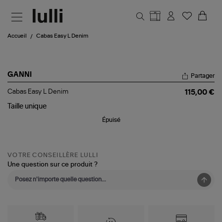
Aller au contenu principal
Accueil
Cabas Easy L Denim
GANNI
Partager
Cabas
Cabas Easy L Denim
115,00 €
Easy
L
Taille
unique
Denim
Épuisé
VOTRE CONSEILLÈRE LULLI
Une question sur ce produit ?