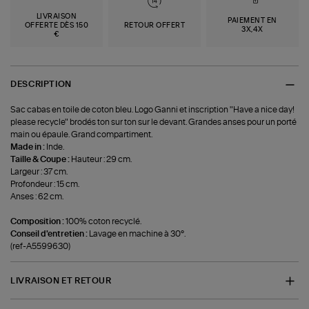
LIVRAISON
PAIEMENT EN
OFFERTE DÈS 150
RETOUR OFFERT
3X,4X
€
DESCRIPTION
Sac cabas en toile de coton bleu. Logo Ganni et inscription "Have a nice day!
please recycle" brodés ton sur ton sur le devant. Grandes anses pour un porté
main ou épaule. Grand compartiment.
Made in :
Inde.
Taille & Coupe :
Hauteur : 29 cm.
Largeur : 37 cm.
Profondeur : 15 cm.
Anses : 62 cm.
Composition :
100% coton recyclé.
Conseil d'entretien :
Lavage en machine à 30°.
(ref-A5599630)
LIVRAISON ET RETOUR