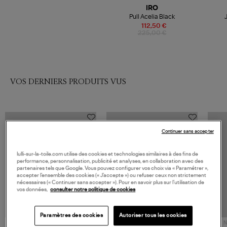
IRO
Pull Acelia Black
112,50 €
225,00 €
VOS DERNIERS PRODUITS VUS
Continuer sans accepter
lulli-sur-la-toile.com utilise des cookies et technologies similaires à des fins de
performance, personnalisation, publicité et analyses, en collaboration avec des
partenaires tels que Google. Vous pouvez configurer vos choix via « Paramétrer »,
accepter l’ensemble des cookies (« J’accepte ») ou refuser ceux non strictement
nécessaires (« Continuer sans accepter »). Pour en savoir plus sur l’utilisation de
vos données,
consulter notre politique de cookies
Paramètres des cookies
Autoriser tous les cookies
NOUVELLE COLLECTION
N