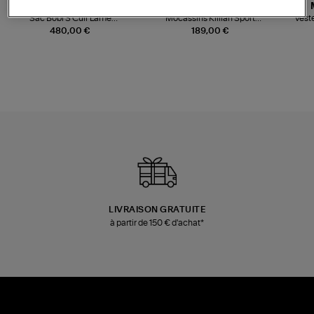
JEROME DREYFUSS
TORAL
Sac Bobi S Cuir Lamé
Mocassins Killian Sport
Veste
Champagne
Mousse
480,00 €
189,00 €
LIVRAISON GRATUITE
à partir de 150 € d'achat*