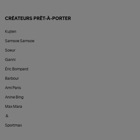
CRÉATEURS PRÊT-À-PORTER
Kujten
Samsoe Samsoe
Soeur
Ganni
Éric Bompard
Barbour
Ami Paris
Anine Bing
Max Mara
&
Sportmax