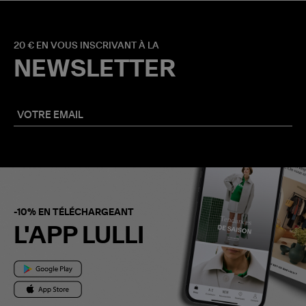
20 € EN VOUS INSCRIVANT À LA
NEWSLETTER
-10% EN TÉLÉCHARGEANT
L'APP LULLI