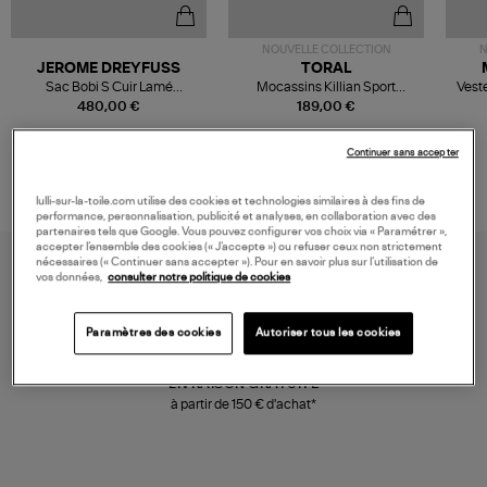
NOUVELLE COLLECTION
N
JEROME DREYFUSS
TORAL
Sac Bobi S Cuir Lamé
Mocassins Killian Sport
Veste
Champagne
Mousse
480,00 €
189,00 €
Continuer sans accepter
lulli-sur-la-toile.com utilise des cookies et technologies similaires à des fins de
performance, personnalisation, publicité et analyses, en collaboration avec des
partenaires tels que Google. Vous pouvez configurer vos choix via « Paramétrer »,
accepter l’ensemble des cookies (« J’accepte ») ou refuser ceux non strictement
nécessaires (« Continuer sans accepter »). Pour en savoir plus sur l’utilisation de
vos données,
consulter notre politique de cookies
Paramètres des cookies
Autoriser tous les cookies
LIVRAISON GRATUITE
à partir de 150 € d'achat*