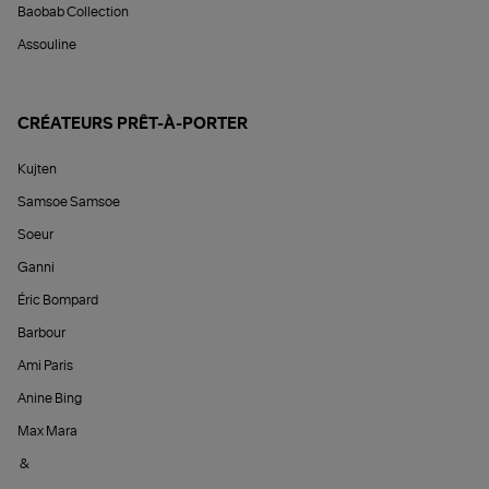
Baobab Collection
Assouline
CRÉATEURS PRÊT-À-PORTER
Kujten
Samsoe Samsoe
Soeur
Ganni
Éric Bompard
Barbour
Ami Paris
Anine Bing
Max Mara
&