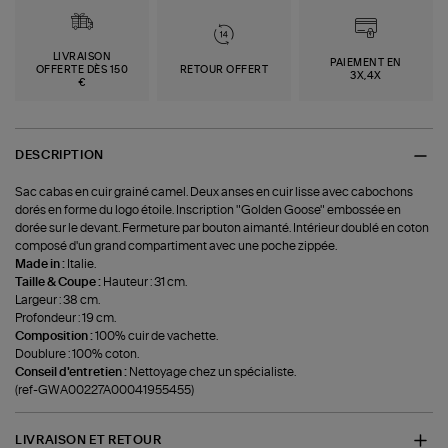
LIVRAISON
PAIEMENT EN
OFFERTE DÈS 150
RETOUR OFFERT
3X,4X
€
DESCRIPTION
Sac cabas en cuir grainé camel. Deux anses en cuir lisse avec cabochons
dorés en forme du logo étoile. Inscription "Golden Goose" embossée en
dorée sur le devant. Fermeture par bouton aimanté. Intérieur doublé en coton
composé d'un grand compartiment avec une poche zippée.
Made in :
Italie.
Taille & Coupe :
Hauteur : 31 cm.
Largeur : 38 cm.
Profondeur : 19 cm.
Composition :
100% cuir de vachette.
Doublure : 100% coton.
Conseil d'entretien :
Nettoyage chez un spécialiste.
(ref-GWA00227A00041955455)
LIVRAISON ET RETOUR