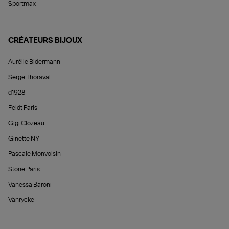
Sportmax
CRÉATEURS BIJOUX
Aurélie Bidermann
Serge Thoraval
d1928
Feidt Paris
Gigi Clozeau
Ginette NY
Pascale Monvoisin
Stone Paris
Vanessa Baroni
Vanrycke