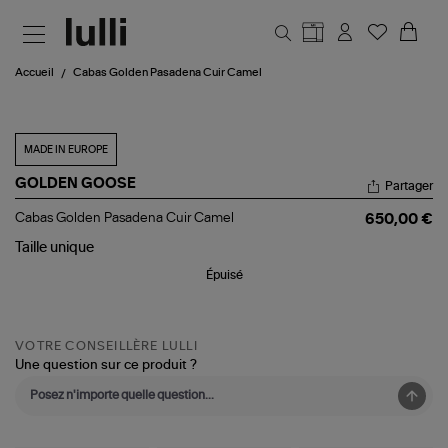
Aller au contenu principal
Accueil
Cabas Golden Pasadena Cuir Camel
MADE IN EUROPE
GOLDEN GOOSE
Partager
Cabas
Cabas Golden Pasadena Cuir Camel
650,00 €
Golden
Pasadena
Taille
unique
Cuir
Épuisé
Camel
VOTRE CONSEILLÈRE LULLI
Une question sur ce produit ?