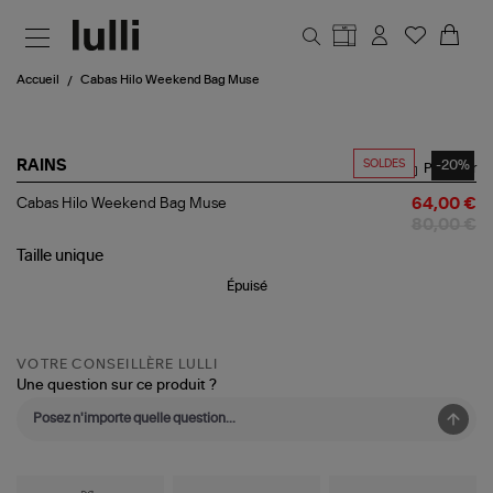
Aller au contenu principal
Accueil
Cabas Hilo Weekend Bag Muse
SOLDES
-20%
RAINS
Partager
Cabas
Cabas Hilo Weekend Bag Muse
64,00 €
Hilo
80,00 €
Weekend
Bag
Taille
unique
Muse
Épuisé
VOTRE CONSEILLÈRE LULLI
Une question sur ce produit ?