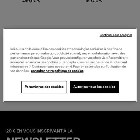
480,00 €
189,00 €
Continuer sans accepter
lulli-sur-la-toile.com utilise des cookies et technologies similaires à des fins de
performance, personnalisation, publicité et analyses, en collaboration avec des
partenaires tels que Google. Vous pouvez configurer vos choix via « Paramétrer »,
accepter l’ensemble des cookies (« J’accepte ») ou refuser ceux non strictement
nécessaires (« Continuer sans accepter »). Pour en savoir plus sur l’utilisation de
vos données,
consulter notre politique de cookies
LIVRAISON GRATUITE
à partir de 150 € d'achat*
Paramètres des cookies
Autoriser tous les cookies
20 € EN VOUS INSCRIVANT À LA