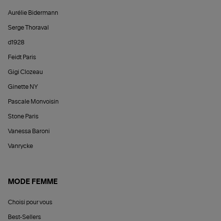
Aurélie Bidermann
Serge Thoraval
d1928
Feidt Paris
Gigi Clozeau
Ginette NY
Pascale Monvoisin
Stone Paris
Vanessa Baroni
Vanrycke
MODE FEMME
Choisi pour vous
Best-Sellers