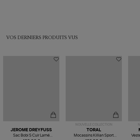
VOS DERNIERS PRODUITS VUS
NOUVELLE COLLECTION
N
JEROME DREYFUSS
TORAL
Sac Bobi S Cuir Lamé
Mocassins Killian Sport
Veste
Champagne
Mousse