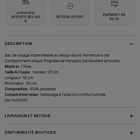
LIVRAISON
PAIEMENT EN
OFFERTE DÈS 150
RETOUR OFFERT
3X,4X
€
DESCRIPTION
Sac de voyage imperméable au design épuré. Fermeture à zip.
Compartiment unique. Poignées de transport, bandoulière amovible.
Made in :
Chine.
Taille & Coupe :
Hauteur : 27 cm
Longueur : 52 cm
Profondeur : 26 cm.
Composition :
100% polyester
Conseil d'entretien :
Nettoyage à l'aide d'un chiffon humide.
(ref-1420037)
LIVRAISON ET RETOUR
DISPONIBILITÉ BOUTIQUE