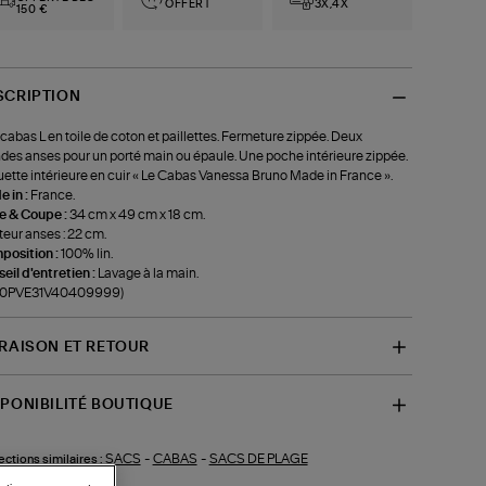
OFFERT
3X,4X
150 €
SCRIPTION
cabas L en toile de coton et paillettes. Fermeture zippée. Deux
des anses pour un porté main ou épaule. Une poche intérieure zippée.
uette intérieure en cuir « Le Cabas Vanessa Bruno Made in France ».
 in :
France.
le & Coupe :
34 cm x 49 cm x 18 cm.
eur anses : 22 cm.
position :
100% lin.
eil d'entretien :
Lavage à la main.
f-0PVE31V40409999)
VRAISON ET RETOUR
SPONIBILITÉ BOUTIQUE
SACS
-
CABAS
-
SACS DE PLAGE
ections similaires :