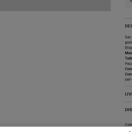
DE
Sac 
gran
Etiq
Made
Tail
Haut
Com
Cons
(re
LI
DI
Coll