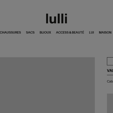
CHAUSSURES
SACS
BIJOUX
ACCESS & BEAUTÉ
LUI
MAISON
VA
Ca
Caba
L
Lin
Zip
Noi