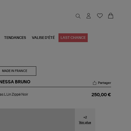
TENDANCES
VALISE D'ÉTÉ
LAST CHANCE
MADE IN FRANCE
NESSA BRUNO
Partager
bas
s L Lin Zippé Noir
250,00 €
pé
r
+
2
Voir plus