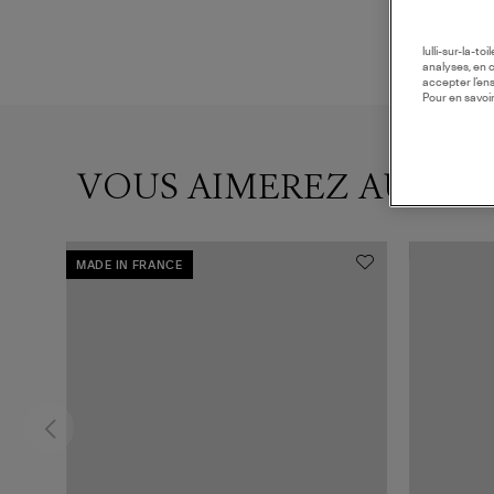
lulli-sur-la-t
analyses, en 
accepter l’en
Pour en savoir
VOUS AIMEREZ AUSSI
MADE IN FRANCE