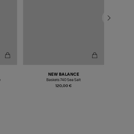
NEW BALANCE
e
Baskets 740 Sea Salt
Veste
120,00 €