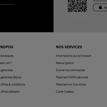
PROPOS
NOS SERVICES
 boutiques
Informations sur la livraison
est Lulli ?
Retour gratuit
 garanties
Suivre ma commande
 garanties Bijoux
Paiement 100% sécurisé
 offres & conditions
Paiement en 3 ou 4 fois
offres d'emploi
Carte Cadeau