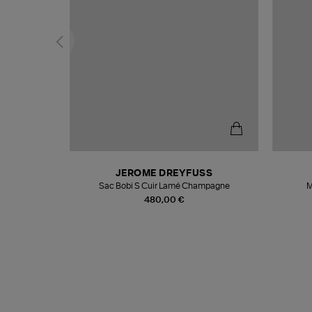
N
JEROME DREYFUSS
te
Sac Bobi S Cuir Lamé Champagne
M
480,00 €