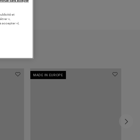
ntinuer sans accepter
ublicité et
étrer »,
s accepter »).
MADE IN EUROPE