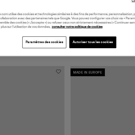
Co
oile.com utilise des cookies et technologies similaires à des fins de performance, personnalisation, p
collaboration avec des partenaires tels que Google. Vous pouvez configurer vos choix via « Param
semble des cookies (« J’accepte ») ou refuser ceux non strictement nécessaires (« Continuer san
 plus sur l’utilisation de vos données,
consulter notre politique de cookies
Paramètres des cookies
Autoriser tous les cookies
MADE IN EUROPE