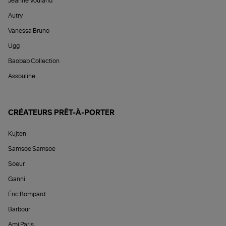
Jeanne Vouland
Autry
Vanessa Bruno
Ugg
Baobab Collection
Assouline
CRÉATEURS PRÊT-À-PORTER
Kujten
Samsoe Samsoe
Soeur
Ganni
Éric Bompard
Barbour
Ami Paris