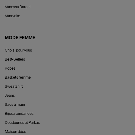
Vanessa Baroni
Vanrycke
MODE FEMME
Choisi pour vous
Best-Sellers
Robes
Baskets femme
Sweatshirt
Jeans
Sacs à main
Bijoux tendances
Doudounes et Parkas
Maison déco