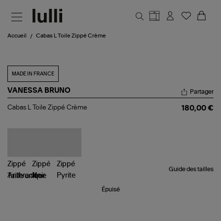
Aller au contenu principal
Accueil
Cabas L Toile Zippé Crème
MADE IN FRANCE
VANESSA BRUNO
Partager
Cabas
Cabas L Toile Zippé Crème
180,00 €
L
Toile
Zippé
Crème
Guide des tailles
Taille
unique
Épuisé