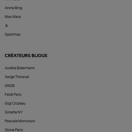
Anine Bing
Max Mara
&
Sportmax
CRÉATEURS BIJOUX
Aurélie Bidermann
Serge Thoraval
d1928
Feidt Paris
Gigi Clozeau
Ginette NY
Pascale Monvoisin
Stone Paris