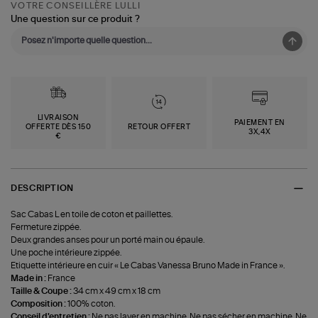
VOTRE CONSEILLÈRE LULLI
Une question sur ce produit ?
LIVRAISON
PAIEMENT EN
OFFERTE DÈS 150
RETOUR OFFERT
3X,4X
€
DESCRIPTION
Sac Cabas L en toile de coton et paillettes.
Fermeture zippée.
Deux grandes anses pour un porté main ou épaule.
Une poche intérieure zippée.
Etiquette intérieure en cuir « Le Cabas Vanessa Bruno Made in France ».
Made in :
France
Taille & Coupe :
34 cm x 49 cm x 18 cm
Composition :
100% coton.
Conseil d'entretien :
Ne pas laver en machine. Ne pas sécher en machine. Ne