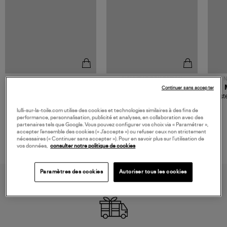
NOUVELLE COLLECTION
N
JEROME DREYFUSS
TORAL
Continuer sans accepter
Sac Bobi S Cuir Lamé
Mocassins Killian Sport
Veste
Champagne
Mousse
480,00 €
189,00 €
lulli-sur-la-toile.com utilise des cookies et technologies similaires à des fins de
performance, personnalisation, publicité et analyses, en collaboration avec des
partenaires tels que Google. Vous pouvez configurer vos choix via « Paramétrer »,
accepter l’ensemble des cookies (« J’accepte ») ou refuser ceux non strictement
nécessaires (« Continuer sans accepter »). Pour en savoir plus sur l’utilisation de
vos données,
consulter notre politique de cookies
Paramètres des cookies
Autoriser tous les cookies