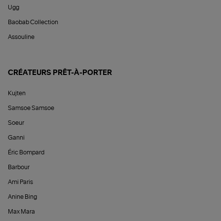
Ugg
Baobab Collection
Assouline
CRÉATEURS PRÊT-À-PORTER
Kujten
Samsoe Samsoe
Soeur
Ganni
Éric Bompard
Barbour
Ami Paris
Anine Bing
Max Mara