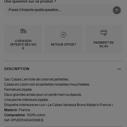
Une question sur ce produit ?
LIVRAISON
PAIEMENT EN
OFFERTE DÈS 150
RETOUR OFFERT
3X,4X
€
DESCRIPTION
Sac Cabas L en toile de coton et paillettes.
Cabas en coton noir et paillettes noisettes mouchetées.
Fermeture zippée.
Deux grandes anses pour un porté main ou épaule.
Une poche intérieure zippée.
Etiquette intérieure en cuir « Le Cabas Vanessa Bruno Made in France ».
Made in :
France.
Composition :
100% coton.
(ref-0PVE01V40409963)