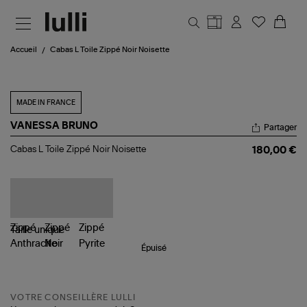
Aller au contenu principal
Accueil
Cabas L Toile Zippé Noir Noisette
MADE IN FRANCE
VANESSA BRUNO
Partager
Cabas
Cabas L Toile Zippé Noir Noisette
180,00 €
L
Toile
Zippé
Noir
Noisette
Taille
unique
Épuisé
VOTRE CONSEILLÈRE LULLI