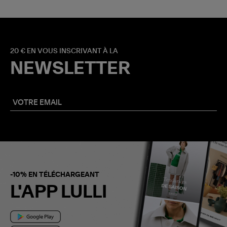
20 € EN VOUS INSCRIVANT À LA
NEWSLETTER
-10% EN TÉLÉCHARGEANT
L'APP LULLI