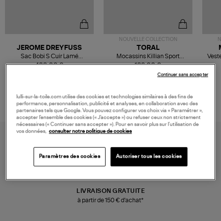
NOUVELLE COLLECTION
N
JEROME DREYFUSS
TORAL
Sac Bobi S Cuir Lamé
Mocassins Killian Sport
Veste
Champagne
Mousse
480,00 €
189,00 €
Continuer sans accepter
lulli-sur-la-toile.com utilise des cookies et technologies similaires à des fins de
performance, personnalisation, publicité et analyses, en collaboration avec des
partenaires tels que Google. Vous pouvez configurer vos choix via « Paramétrer »,
accepter l’ensemble des cookies (« J’accepte ») ou refuser ceux non strictement
nécessaires (« Continuer sans accepter »). Pour en savoir plus sur l’utilisation de
vos données,
consulter notre politique de cookies
Paramètres des cookies
Autoriser tous les cookies
LIVRAISON GRATUITE
à partir de 150 € d'achat*