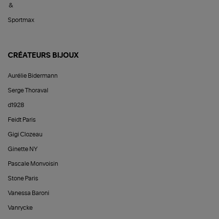
&
Sportmax
CRÉATEURS BIJOUX
Aurélie Bidermann
Serge Thoraval
d1928
Feidt Paris
Gigi Clozeau
Ginette NY
Pascale Monvoisin
Stone Paris
Vanessa Baroni
Vanrycke