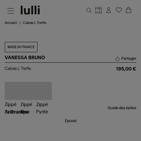
Aller au contenu principal
Accueil
Cabas L Trefle
MADE IN FRANCE
VANESSA BRUNO
Partager
Cabas
Cabas L Trefle
195,00 €
L
Trefle
Guide des tailles
Taille
unique
Épuisé