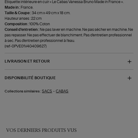
Etiquette intérieure en cuir « Le Cabas Vanessa Bruno Made in France ».
Made in :
France.
Taille & Coupe :
34 cm x 49 cm x 18 cm.
Hauteur anses : 22 cm
Composition :
100% Coton
Conseil d'entretien :
Ne pas laver en machine. Ne pas sécher en machine. Ne
pas repasser. Ne pas effectuer de blanchiment. Pas d'entretien professionnel
à sec. Pas d'entretien professionnel à l'eau.
(ref-0PVE01V40409627)
LIVRAISON ET RETOUR
DISPONIBILITÉ BOUTIQUE
-
SACS
CABAS
Collections similaires :
VOS DERNIERS PRODUITS VUS