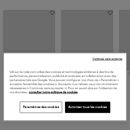
Continuer sans accepter
lulli-sur-la-toile.com utilise des cookies et technologies similaires à des fins de
NOUVELLE COLLECTION
N
performance, personnalisation, publicité et analyses, en collaboration avec des
JEROME DREYFUSS
TORAL
partenaires tels que Google. Vous pouvez configurer vos choix via « Paramétrer »,
Sac Bobi S Cuir Lamé
Mocassins Killian Sport
accepter l’ensemble des cookies (« J’accepte ») ou refuser ceux non strictement
Champagne
Mousse
nécessaires (« Continuer sans accepter »). Pour en savoir plus sur l’utilisation de
480,00 €
189,00 €
vos données,
consulter notre politique de cookies
Paramètres des cookies
Autoriser tous les cookies