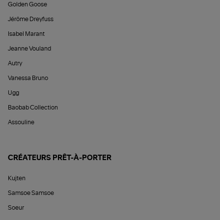
Golden Goose
Jérôme Dreyfuss
Isabel Marant
Jeanne Vouland
Autry
Vanessa Bruno
Ugg
Baobab Collection
Assouline
CRÉATEURS PRÊT-À-PORTER
Kujten
Samsoe Samsoe
Soeur