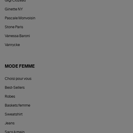
Gigi Clozeau
Ginette NY
Pascale Monvoisin
Stone Paris
Vanessa Baroni
Vanrycke
MODE FEMME
Choisi pour vous
Best-Sellers
Robes
Baskets femme
Sweatshirt
Jeans
Sacs à main