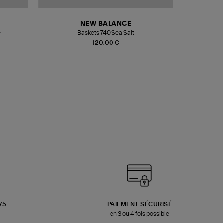
NEW BALANCE
e
Baskets 740 Sea Salt
Veste
120,00 €
3/5
PAIEMENT SÉCURISÉ
en 3 ou 4 fois possible