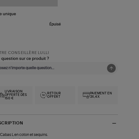
le
unique
Épuisé
RE CONSEILLÈRE LULLI
 question sur ce produit ?
LIVRAISON
RETOUR
PAIEMENT EN
OFFERTE DÈS
OFFERT
3X,4X
150 €
SCRIPTION
Cabas L en coton et sequins.