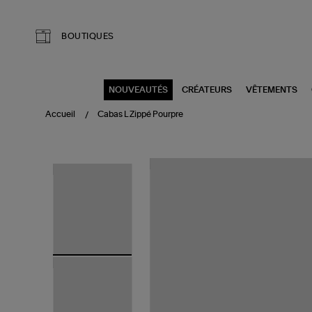
Aller au contenu principal
BOUTIQUES
NOUVEAUTÉS
CRÉATEURS
VÊTEMENTS
Accueil
Cabas L Zippé Pourpre