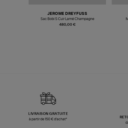
N
JEROME DREYFUSS
te
Sac Bobi S Cuir Lamé Champagne
M
480,00 €
LIVRAISON GRATUITE
RET
à partir de 150 € d'achat*
d