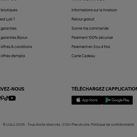
 boutiques
Informations sur la livraison
est Lulli ?
Retour gratuit
 garanties
Suivre ma commande
 garanties Bijoux
Paiement 100% sécurisé
 offres & conditions
Paiement en 3 ou 4 fois
offres d'emploi
Carte Cadeau
IVEZ-NOUS
TÉLÉCHARGEZ L'APPLICATIO
© LULLI 2025 - Tous droits réservés -CGV-Plan du site-Politique de confidentialité