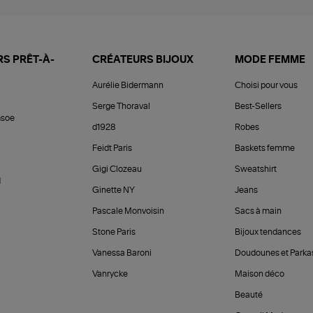
S PRÊT-À-
CRÉATEURS BIJOUX
MODE FEMME
Aurélie Bidermann
Choisi pour vous
Serge Thoraval
Best-Sellers
soe
d1928
Robes
Feidt Paris
Baskets femme
Gigi Clozeau
Sweatshirt
d
Ginette NY
Jeans
Pascale Monvoisin
Sacs à main
Stone Paris
Bijoux tendances
Vanessa Baroni
Doudounes et Parka
Vanrycke
Maison déco
Beauté