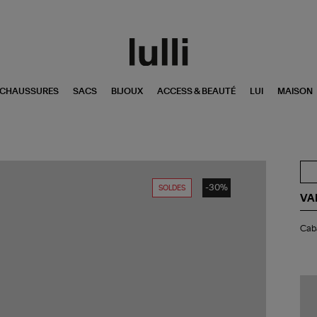
CHAUSSURES
SACS
BIJOUX
ACCESS & BEAUTÉ
LUI
MAISON
-30%
SOLDES
VA
Ca
Caba
L
Zip
Po