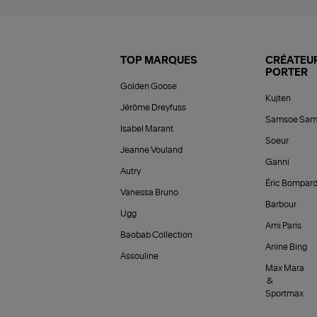
TOP MARQUES
CRÉATEUR
PORTER
Golden Goose
Kujten
Jérôme Dreyfuss
Samsoe Sam
Isabel Marant
Soeur
Jeanne Vouland
Ganni
Autry
Éric Bompar
Vanessa Bruno
Barbour
Ugg
Ami Paris
Baobab Collection
Anine Bing
Assouline
Max Mara
&
Sportmax