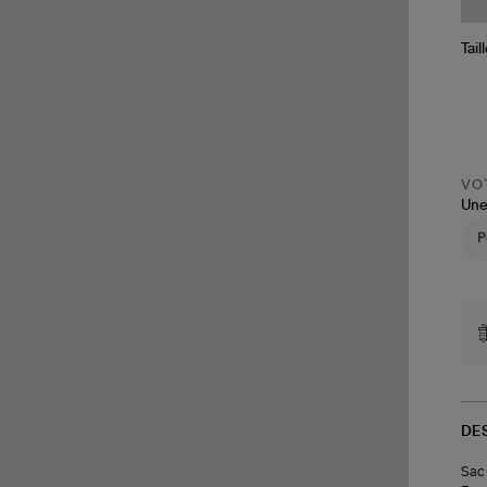
Tail
VOT
Une
DE
Sac 