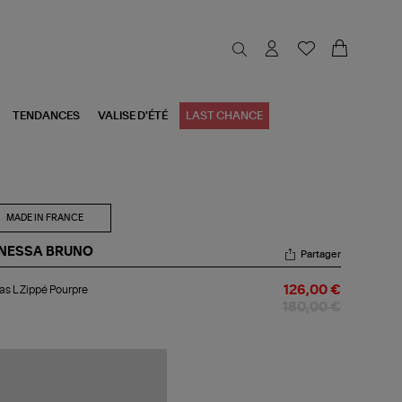
TENDANCES
VALISE D'ÉTÉ
LAST CHANCE
MADE IN FRANCE
NESSA BRUNO
Partager
bas
s L Zippé Pourpre
126,00 €
pé
180,00 €
urpre