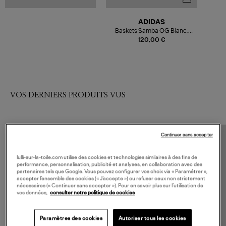
ADIDAS
Baskets Samba OG Blanc,
Noir, Granite
120,00 €
VOS DERNIERS PRODUITS VUS
Continuer sans accepter
lulli-sur-la-toile.com utilise des cookies et technologies similaires à des fins de
performance, personnalisation, publicité et analyses, en collaboration avec des
partenaires tels que Google. Vous pouvez configurer vos choix via « Paramétrer »,
accepter l’ensemble des cookies (« J’accepte ») ou refuser ceux non strictement
nécessaires (« Continuer sans accepter »). Pour en savoir plus sur l’utilisation de
vos données,
consulter notre politique de cookies
Paramètres des cookies
Autoriser tous les cookies