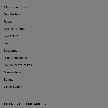
Choisi pour vous
Best-Sellers
Robes
Baskets femme
Sweatshirt
Jeans
Sacs à main
Bijoux tendances
Doudounes et Parkas
Maison déco
Beauté
Conseil Mode
OFFRES ET TENDANCES