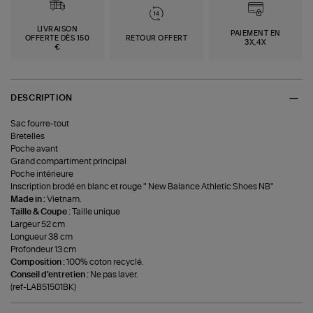
LIVRAISON
PAIEMENT EN
OFFERTE DÈS 150
RETOUR OFFERT
3X,4X
€
DESCRIPTION
Sac fourre-tout
Bretelles
Poche avant
Grand compartiment principal
Poche intérieure
Inscription brodé en blanc et rouge " New Balance Athletic Shoes NB"
Made in :
Vietnam.
Taille & Coupe :
Taille unique
Largeur 52 cm
Longueur 38 cm
Profondeur 13 cm
Composition :
100% coton recyclé.
Conseil d'entretien :
Ne pas laver.
(ref-LAB51501BK)