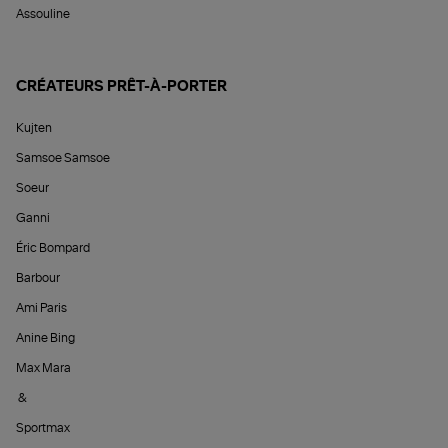
Assouline
CRÉATEURS PRÊT-À-PORTER
Kujten
Samsoe Samsoe
Soeur
Ganni
Éric Bompard
Barbour
Ami Paris
Anine Bing
Max Mara
&
Sportmax