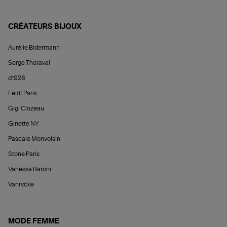
CRÉATEURS BIJOUX
Aurélie Bidermann
Serge Thoraval
d1928
Feidt Paris
Gigi Clozeau
Ginette NY
Pascale Monvoisin
Stone Paris
Vanessa Baroni
Vanrycke
MODE FEMME