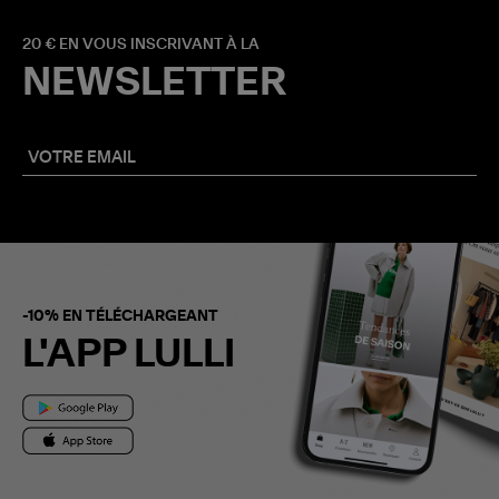
20 € EN VOUS INSCRIVANT À LA
NEWSLETTER
-10% EN TÉLÉCHARGEANT
L'APP LULLI