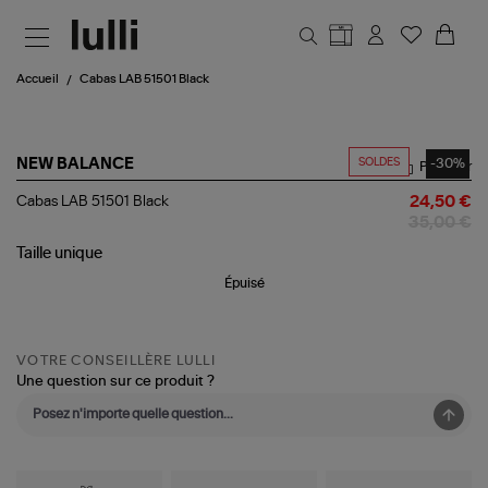
Aller au contenu principal
Accueil
Cabas LAB 51501 Black
SOLDES
-30%
NEW BALANCE
Partager
Cabas
Cabas LAB 51501 Black
24,50 €
LAB
35,00 €
51501
Black
Taille
unique
Épuisé
VOTRE CONSEILLÈRE LULLI
Une question sur ce produit ?