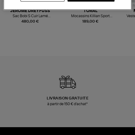
NOUVELLE COLLECTION
N
JEROME DREYFUSS
TORAL
Sac Bobi S Cuir Lamé
Mocassins Killian Sport
Veste
Champagne
Mousse
480,00 €
189,00 €
LIVRAISON GRATUITE
à partir de 150 € d'achat*