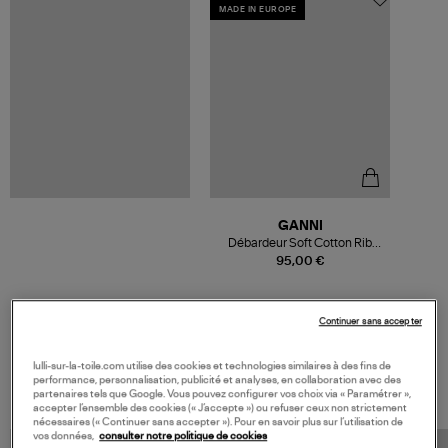
MADE IN EUROPE
GANNI
Débardeur Soft Cotton Rib
Black
95,00 €
Continuer sans accepter
VOS DERNIERS PRODUITS VUS
lulli-sur-la-toile.com utilise des cookies et technologies similaires à des fins de
performance, personnalisation, publicité et analyses, en collaboration avec des
partenaires tels que Google. Vous pouvez configurer vos choix via « Paramétrer »,
accepter l’ensemble des cookies (« J’accepte ») ou refuser ceux non strictement
nécessaires (« Continuer sans accepter »). Pour en savoir plus sur l’utilisation de
vos données,
consulter notre politique de cookies