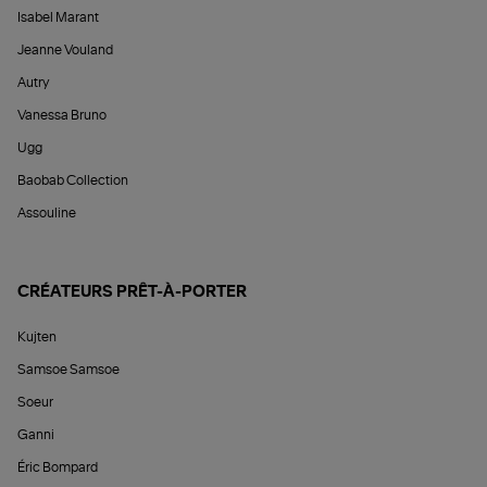
Isabel Marant
Jeanne Vouland
Autry
Vanessa Bruno
Ugg
Baobab Collection
Assouline
CRÉATEURS PRÊT-À-PORTER
Kujten
Samsoe Samsoe
Soeur
Ganni
Éric Bompard