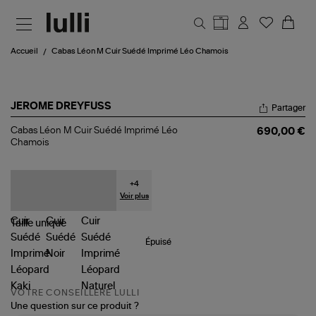
Aller au contenu principal
Accueil
Cabas Léon M Cuir Suédé Imprimé Léo Chamois
JEROME DREYFUSS
Partager
Cabas
Cabas Léon M Cuir Suédé Imprimé Léo
690,00 €
Léon
Chamois
M
Cuir
Suédé
Imprimé
+
4
Léo
Voir plus
Chamois
Taille
unique
Épuisé
VOTRE CONSEILLÈRE LULLI
Une question sur ce produit ?