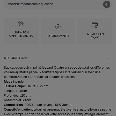
LIVRAISON
PAIEMENT EN
OFFERTE DÈS 150
RETOUR OFFERT
3X,4X
€
DESCRIPTION
Sac cabas en cuir imprimé léopard. Quatre anses de deux tailles différentes.
Volume ajustable par deux soufflets zippés. Intérieur en cuir avec une
pochette zippée. Fermeture par boutons pressions.
Made in :
Inde.
Taille & Coupe :
Hauteur : 27 cm.
Longueur : 31 cm.
Profondeur : 20 cm.
Anses : 35 et 60 cm.
Composition :
90% Croute de veau, 10% Vachette.
Conseil d'entretien :
Le cuir est une matière vivante et naturelle qui se patine
avec le temps. Afin de conserver votre accessoire appliquez régulièrement