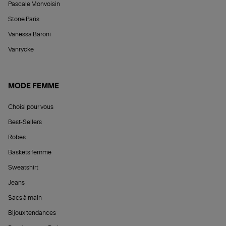
Pascale Monvoisin
Stone Paris
Vanessa Baroni
Vanrycke
MODE FEMME
Choisi pour vous
Best-Sellers
Robes
Baskets femme
Sweatshirt
Jeans
Sacs à main
Bijoux tendances