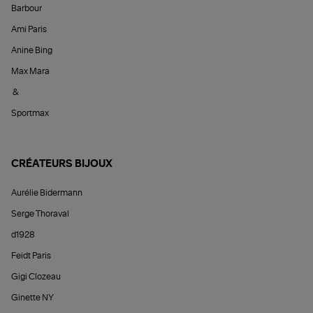
Barbour
Ami Paris
Anine Bing
Max Mara
&
Sportmax
CRÉATEURS BIJOUX
Aurélie Bidermann
Serge Thoraval
d1928
Feidt Paris
Gigi Clozeau
Ginette NY