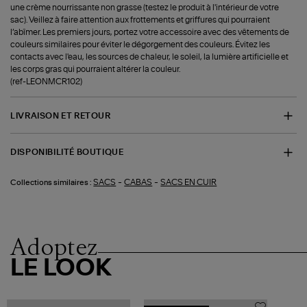
une crème nourrissante non grasse (testez le produit à l'intérieur de votre
sac). Veillez à faire attention aux frottements et griffures qui pourraient
l’abîmer. Les premiers jours, portez votre accessoire avec des vêtements de
couleurs similaires pour éviter le dégorgement des couleurs. Évitez les
contacts avec l'eau, les sources de chaleur, le soleil, la lumière artificielle et
les corps gras qui pourraient altérer la couleur.
(ref-LEONMCR102)
LIVRAISON ET RETOUR
DISPONIBILITÉ BOUTIQUE
-
-
SACS
CABAS
SACS EN CUIR
Collections similaires :
Adoptez
LE LOOK