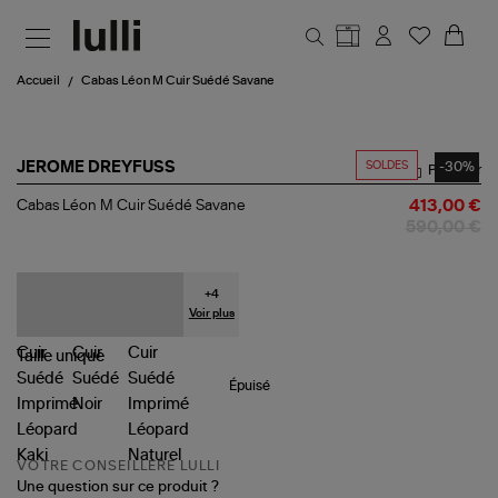
Aller au contenu principal
Accueil
Cabas Léon M Cuir Suédé Savane
SOLDES
-30%
JEROME DREYFUSS
Partager
Cabas
Cabas Léon M Cuir Suédé Savane
413,00 €
Léon
590,00 €
M
Cuir
Suédé
Savane
+
4
Voir plus
Taille
unique
Épuisé
VOTRE CONSEILLÈRE LULLI
Une question sur ce produit ?