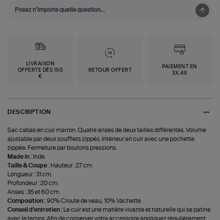
LIVRAISON
PAIEMENT EN
OFFERTE DÈS 150
RETOUR OFFERT
3X,4X
€
DESCRIPTION
Sac cabas en cuir marron. Quatre anses de deux tailles différentes. Volume
ajustable par deux soufflets zippés. Intérieur en cuir avec une pochette
zippée. Fermeture par boutons pressions.
Made in :
Inde.
Taille & Coupe :
Hauteur : 27 cm.
Longueur : 31 cm.
Profondeur : 20 cm.
Anses : 35 et 60 cm.
Composition :
90% Croute de veau, 10% Vachette.
Conseil d'entretien :
Le cuir est une matière vivante et naturelle qui se patine
avec le temps. Afin de conserver votre accessoire appliquez régulièrement