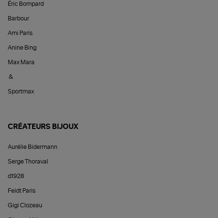
Éric Bompard
Barbour
Ami Paris
Anine Bing
Max Mara
&
Sportmax
CRÉATEURS BIJOUX
Aurélie Bidermann
Serge Thoraval
d1928
Feidt Paris
Gigi Clozeau