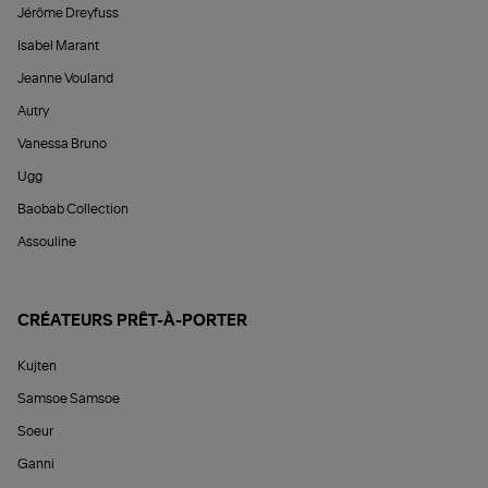
Jérôme Dreyfuss
Isabel Marant
Jeanne Vouland
Autry
Vanessa Bruno
Ugg
Baobab Collection
Assouline
CRÉATEURS PRÊT-À-PORTER
Kujten
Samsoe Samsoe
Soeur
Ganni