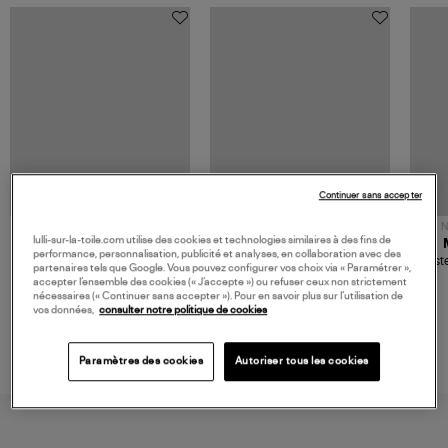
Continuer sans accepter
NOUVELLE COLLECTION
N
lulli-sur-la-toile.com utilise des cookies et technologies similaires à des fins de
JEROME DREYFUSS
TORAL
performance, personnalisation, publicité et analyses, en collaboration avec des
Sac Bobi S Cuir Lamé
Mocassins Killian Sport
Veste
partenaires tels que Google. Vous pouvez configurer vos choix via « Paramétrer »,
Champagne
Mousse
480,00 €
189,00 €
accepter l’ensemble des cookies (« J’accepte ») ou refuser ceux non strictement
nécessaires (« Continuer sans accepter »). Pour en savoir plus sur l’utilisation de
vos données,
consulter notre politique de cookies
Paramètres des cookies
Autoriser tous les cookies