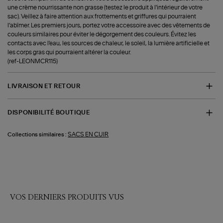
une crème nourrissante non grasse (testez le produit à l'intérieur de votre
sac). Veillez à faire attention aux frottements et griffures qui pourraient
l’abîmer. Les premiers jours, portez votre accessoire avec des vêtements de
couleurs similaires pour éviter le dégorgement des couleurs. Évitez les
contacts avec l'eau, les sources de chaleur, le soleil, la lumière artificielle et
les corps gras qui pourraient altérer la couleur.
(ref-LEONMCR115)
LIVRAISON ET RETOUR
DISPONIBILITÉ BOUTIQUE
SACS EN CUIR
Collections similaires :
VOS DERNIERS PRODUITS VUS