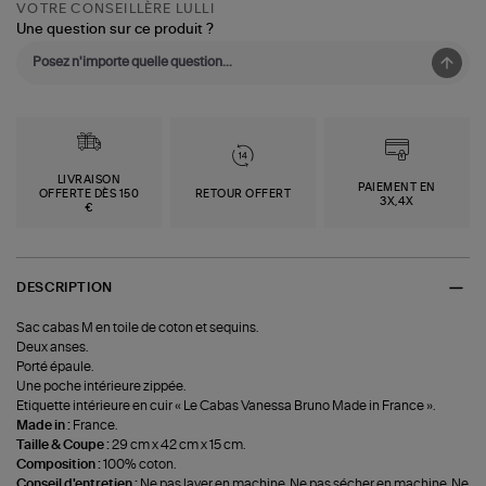
VOTRE CONSEILLÈRE LULLI
Une question sur ce produit ?
LIVRAISON
PAIEMENT EN
OFFERTE DÈS 150
RETOUR OFFERT
3X,4X
€
DESCRIPTION
Sac cabas M en toile de coton et sequins.
Deux anses.
Porté épaule.
Une poche intérieure zippée.
Etiquette intérieure en cuir « Le Cabas Vanessa Bruno Made in France ».
Made in :
France.
Taille & Coupe :
29 cm x 42 cm x 15 cm.
Composition :
100% coton.
Conseil d'entretien :
Ne pas laver en machine. Ne pas sécher en machine. Ne