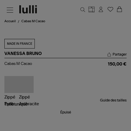
Aller au contenu principal
Accueil
Cabas M Cacao
MADE IN FRANCE
VANESSA BRUNO
Partager
Cabas
Cabas M Cacao
150,00 €
M
Cacao
Guide des tailles
Taille
unique
Épuisé