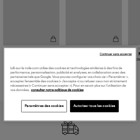
NOUVELLE COLLECTION
N
JEROME DREYFUSS
TORAL
Continuer sans accepter
Sac Bobi S Cuir Lamé
Mocassins Killian Sport
Veste
Champagne
Mousse
480,00 €
189,00 €
lulli-sur-la-toile.com utilise des cookies et technologies similaires à des fins de
performance, personnalisation, publicité et analyses, en collaboration avec des
partenaires tels que Google. Vous pouvez configurer vos choix via « Paramétrer »,
accepter l’ensemble des cookies (« J’accepte ») ou refuser ceux non strictement
nécessaires (« Continuer sans accepter »). Pour en savoir plus sur l’utilisation de
vos données,
consulter notre politique de cookies
Paramètres des cookies
Autoriser tous les cookies