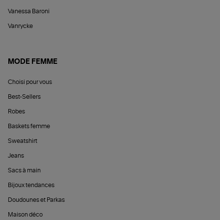
Vanessa Baroni
Vanrycke
MODE FEMME
Choisi pour vous
Best-Sellers
Robes
Baskets femme
Sweatshirt
Jeans
Sacs à main
Bijoux tendances
Doudounes et Parkas
Maison déco