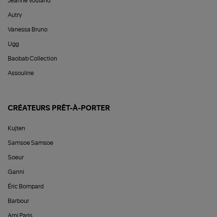
Jeanne Vouland
Autry
Vanessa Bruno
Ugg
Baobab Collection
Assouline
CRÉATEURS PRÊT-À-PORTER
Kujten
Samsoe Samsoe
Soeur
Ganni
Éric Bompard
Barbour
Ami Paris