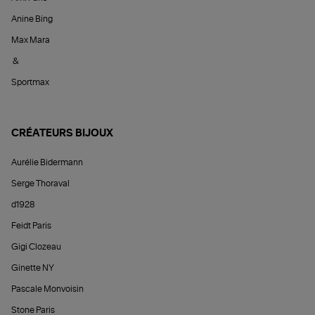
Anine Bing
Max Mara
&
Sportmax
CRÉATEURS BIJOUX
Aurélie Bidermann
Serge Thoraval
d1928
Feidt Paris
Gigi Clozeau
Ginette NY
Pascale Monvoisin
Stone Paris