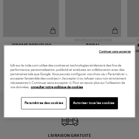
NOUVELLE COLLECTION
N
JEROME DREYFUSS
TORAL
Sac Bobi S Cuir Lamé
Mocassins Killian Sport
Veste
Continuer sans accepter
Champagne
Mousse
480,00 €
189,00 €
lulli-sur-la-toile.com utilise des cookies et technologies similaires à des fins de
performance, personnalisation, publicité et analyses, en collaboration avec des
partenaires tels que Google. Vous pouvez configurer vos choix via « Paramétrer »,
accepter l’ensemble des cookies (« J’accepte ») ou refuser ceux non strictement
nécessaires (« Continuer sans accepter »). Pour en savoir plus sur l’utilisation de
vos données,
consulter notre politique de cookies
Paramètres des cookies
Autoriser tous les cookies
LIVRAISON GRATUITE