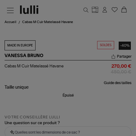
Aller au contenu principal
Accueil
Cabas M Cuir Matelassé Havane
SOLDES
-40%
MADE IN EUROPE
VANESSA BRUNO
Partager
Cabas
Cabas M Cuir Matelassé Havane
270,00 €
M
450,00 €
Cuir
Matelassé
Guide des tailles
Havane
Taille
unique
Épuisé
VOTRE CONSEILLÈRE LULLI
Une question sur ce produit ?
Quelles sont les dimensions de ce sac ?