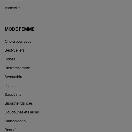
Vanrycke
MODE FEMME
Choisi pour vous
Best-Sellers
Robes
Baskets femme
Sweatshirt
Jeans
Sacs à main
Bijoux tendances
Doudounes et Parkas
Maison déco
Beauté