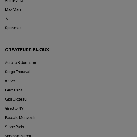
Anine Bing
Max Mara
&
Sportmax
CRÉATEURS BIJOUX
Aurélie Bidermann
Serge Thoraval
d1928
Feidt Paris
Gigi Clozeau
Ginette NY
Pascale Monvoisin
Stone Paris
Vanessa Baroni