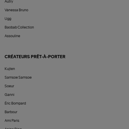
Autry
Vanessa Bruno
Ugg
Baobab Collection
Assouline
CRÉATEURS PRÊT-À-PORTER
Kujten
Samsoe Samsoe
Soeur
Ganni
Éric Bompard
Barbour
Ami Paris