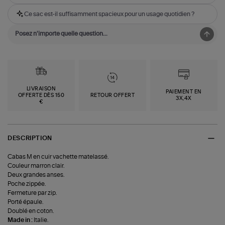
Ce sac est-il suffisamment spacieux pour un usage quotidien ?
LIVRAISON
PAIEMENT EN
OFFERTE DÈS 150
RETOUR OFFERT
3X,4X
€
DESCRIPTION
Cabas M en cuir vachette matelassé.
Couleur marron clair.
Deux grandes anses.
Poche zippée.
Fermeture par zip.
Porté épaule.
Doublé en coton.
Made in :
Italie.