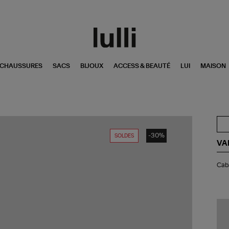
CHAUSSURES
SACS
BIJOUX
ACCESS & BEAUTÉ
LUI
MAISON
-30%
SOLDES
VA
Ca
Caba
M
Lin
Élé