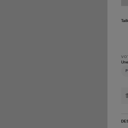
Tail
VOT
Une
DE