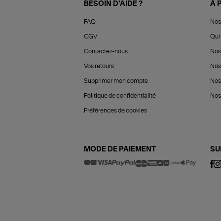
BESOIN D'AIDE ?
À 
FAQ
Nos
CGV
Qui 
Contactez-nous
Nos
Vos retours
Nos
Supprimer mon compte
Nos
Politique de confidentialité
Nos 
Préférences de cookies
MODE DE PAIEMENT
SU