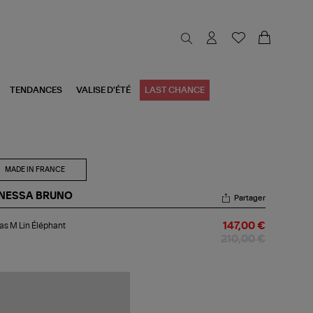
TENDANCES
VALISE D'ÉTÉ
LAST CHANCE
MADE IN FRANCE
NESSA BRUNO
Partager
bas
s M Lin Éléphant
147,00 €
210,00 €
phant