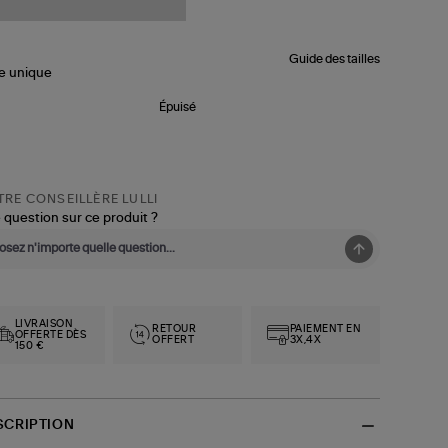
Guide des tailles
le
unique
Épuisé
RE CONSEILLÈRE LULLI
 question sur ce produit ?
LIVRAISON
RETOUR
PAIEMENT EN
OFFERTE DÈS
OFFERT
3X,4X
150 €
SCRIPTION