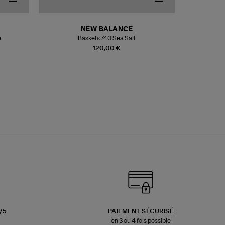
NEW BALANCE
e
Baskets 740 Sea Salt
Veste
120,00 €
3/5
PAIEMENT SÉCURISÉ
en 3 ou 4 fois possible