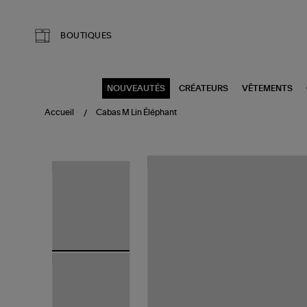
Aller au contenu principal
BOUTIQUES
NOUVEAUTÉS
CRÉATEURS
VÊTEMENTS
Accueil
Cabas M Lin Éléphant