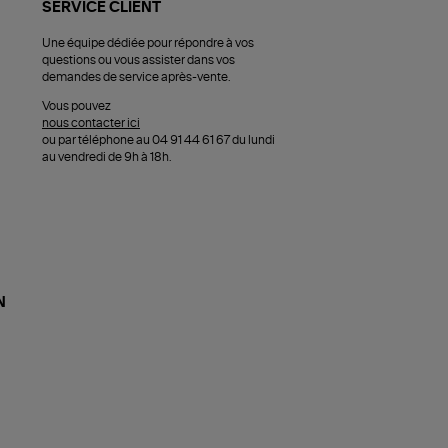
SERVICE CLIENT
Une équipe dédiée pour répondre à vos
questions ou vous assister dans vos
demandes de service après-vente.
Vous pouvez
nous contacter ici
ou par téléphone au 04 91 44 61 67 du lundi
au vendredi de 9h à 18h.
N