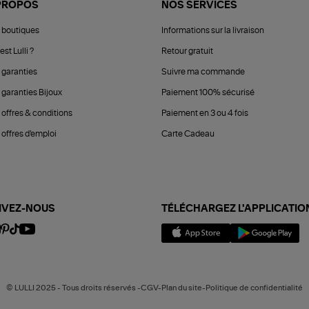
PROPOS
NOS SERVICES
 boutiques
Informations sur la livraison
est Lulli ?
Retour gratuit
 garanties
Suivre ma commande
 garanties Bijoux
Paiement 100% sécurisé
 offres & conditions
Paiement en 3 ou 4 fois
offres d'emploi
Carte Cadeau
IVEZ-NOUS
TÉLÉCHARGEZ L'APPLICATIO
© LULLI 2025 - Tous droits réservés -CGV-Plan du site-Politique de confidentialité