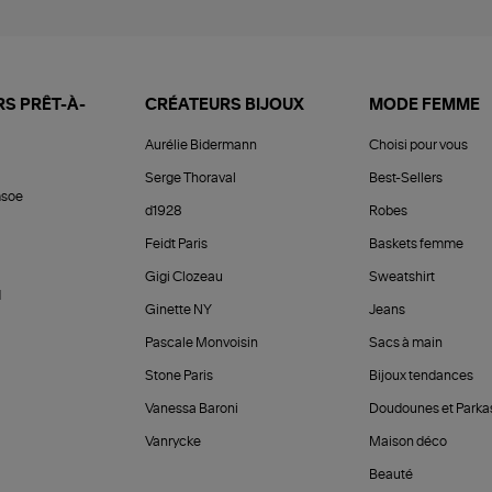
S PRÊT-À-
CRÉATEURS BIJOUX
MODE FEMME
Aurélie Bidermann
Choisi pour vous
Serge Thoraval
Best-Sellers
soe
d1928
Robes
Feidt Paris
Baskets femme
Gigi Clozeau
Sweatshirt
d
Ginette NY
Jeans
Pascale Monvoisin
Sacs à main
Stone Paris
Bijoux tendances
Vanessa Baroni
Doudounes et Parka
Vanrycke
Maison déco
Beauté