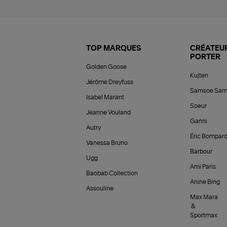
TOP MARQUES
CRÉATEUR
PORTER
Golden Goose
Kujten
Jérôme Dreyfuss
Samsoe Sam
Isabel Marant
Soeur
Jeanne Vouland
Ganni
Autry
Éric Bompar
Vanessa Bruno
Barbour
Ugg
Ami Paris
Baobab Collection
Anine Bing
Assouline
Max Mara
&
Sportmax