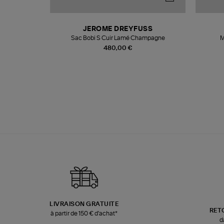
N
JEROME DREYFUSS
te
Sac Bobi S Cuir Lamé Champagne
M
480,00 €
LIVRAISON GRATUITE
RET
à partir de 150 € d'achat*
d