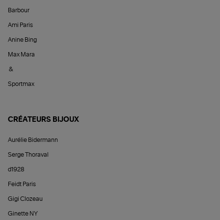
Barbour
Ami Paris
Anine Bing
Max Mara
&
Sportmax
CRÉATEURS BIJOUX
Aurélie Bidermann
Serge Thoraval
d1928
Feidt Paris
Gigi Clozeau
Ginette NY