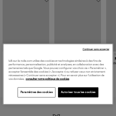
Continuer sans accepter
NOUVELLE COLLECTION
N
JEROME DREYFUSS
TORAL
lulli-sur-la-toile.com utilise des cookies et technologies similaires à des fins de
Sac Bobi S Cuir Lamé
Mocassins Killian Sport
Veste
performance, personnalisation, publicité et analyses, en collaboration avec des
Champagne
Mousse
480,00 €
189,00 €
partenaires tels que Google. Vous pouvez configurer vos choix via « Paramétrer »,
accepter l’ensemble des cookies (« J’accepte ») ou refuser ceux non strictement
nécessaires (« Continuer sans accepter »). Pour en savoir plus sur l’utilisation de
vos données,
consulter notre politique de cookies
Paramètres des cookies
Autoriser tous les cookies