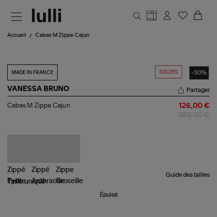
Aller au contenu principal
Accueil
Cabas M Zippe Cajun
SOLDES
-30%
MADE IN FRANCE
VANESSA BRUNO
Partager
Cabas
Cabas M Zippe Cajun
126,00 €
M
180,00 €
Zippe
Cajun
Guide des tailles
Taille
unique
Épuisé