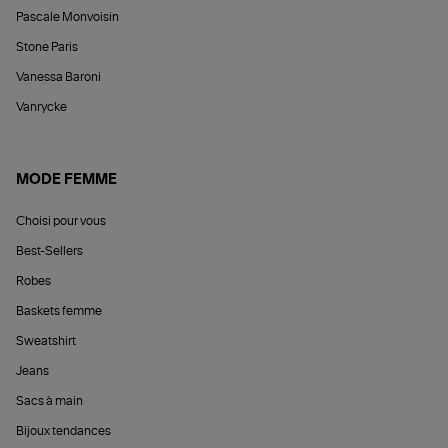
Pascale Monvoisin
Stone Paris
Vanessa Baroni
Vanrycke
MODE FEMME
Choisi pour vous
Best-Sellers
Robes
Baskets femme
Sweatshirt
Jeans
Sacs à main
Bijoux tendances