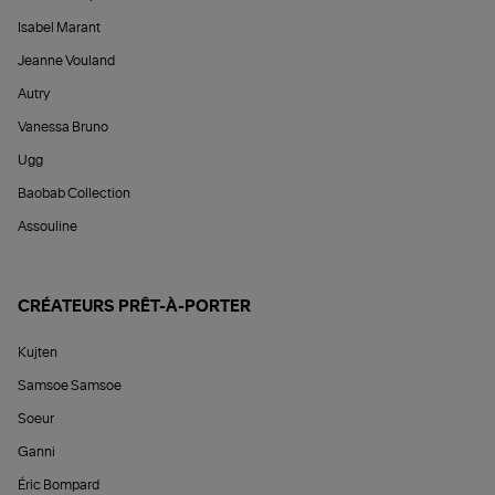
Isabel Marant
Jeanne Vouland
Autry
Vanessa Bruno
Ugg
Baobab Collection
Assouline
CRÉATEURS PRÊT-À-PORTER
Kujten
Samsoe Samsoe
Soeur
Ganni
Éric Bompard