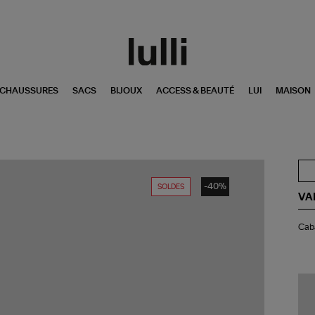
CHAUSSURES
SACS
BIJOUX
ACCESS & BEAUTÉ
LUI
MAISON
-40%
SOLDES
VA
Ca
Caba
M
Zip
Ter