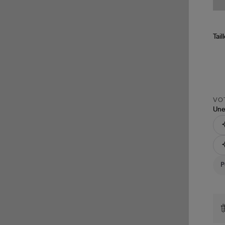
Tail
VOT
Une