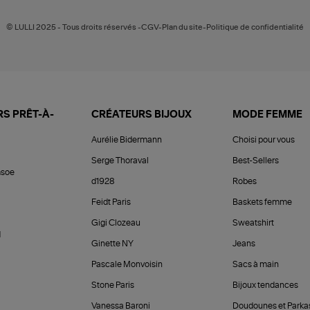
© LULLI 2025 - Tous droits réservés -CGV-Plan du site-Politique de confidentialité
S PRÊT-À-
CRÉATEURS BIJOUX
MODE FEMME
Aurélie Bidermann
Choisi pour vous
Serge Thoraval
Best-Sellers
soe
d1928
Robes
Feidt Paris
Baskets femme
Gigi Clozeau
Sweatshirt
d
Ginette NY
Jeans
Pascale Monvoisin
Sacs à main
Stone Paris
Bijoux tendances
Vanessa Baroni
Doudounes et Parka