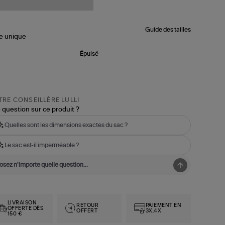
Guide des tailles
le
unique
Épuisé
RE CONSEILLÈRE LULLI
 question sur ce produit ?
Quelles sont les dimensions exactes du sac ?
Le sac est-il imperméable ?
LIVRAISON
RETOUR
PAIEMENT EN
OFFERTE DÈS
OFFERT
3X,4X
150 €