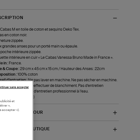
SCRIPTION
Cabas M en toile de coton et sequins Oeko Tex.
s en coton noir.
eture zippée.
 grandes anses pour un porté main ou épaule.
poche intérieure zippée.
uette intérieure en cuir « Le Cabas Vanessa Bruno Made in France ».
 in :
France.
le & Coupe :
29 cm x 45 cm x 15 cm / Hauteur des Anses : 22cm
position :
100% coton
eil d'entretien :
Ne pas laver en machine. Ne pas sécher en machine.
as repasser. Ne pas effectuer de blanchiment. Pas d’entretien
ntinuer sans accepter
essionnel à sec. Pas d’entretien professionnel à l’eau.
f-0PVE01V40378336)
ublicité et
étrer »,
s accepter »).
VRAISON ET RETOUR
SPONIBILITÉ BOUTIQUE