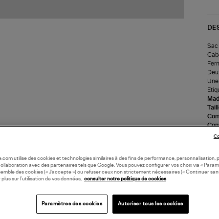
DE
Sac 
Caba
Ferm
Deux
Une 
Etiq
Made
Tail
Com
Cons
Ne p
Co
prof
(re
oile.com utilise des cookies et technologies similaires à des fins de performance, personnalisation, p
collaboration avec des partenaires tels que Google. Vous pouvez configurer vos choix via « Param
semble des cookies (« J’accepte ») ou refuser ceux non strictement nécessaires (« Continuer san
LI
 plus sur l’utilisation de vos données,
consulter notre politique de cookies
DI
Paramètres des cookies
Autoriser tous les cookies