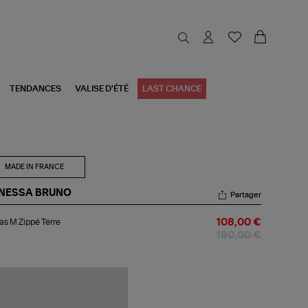
TENDANCES
VALISE D'ÉTÉ
LAST CHANCE
MADE IN FRANCE
NESSA BRUNO
Partager
bas
s M Zippé Terre
108,00 €
pé
180,00 €
re