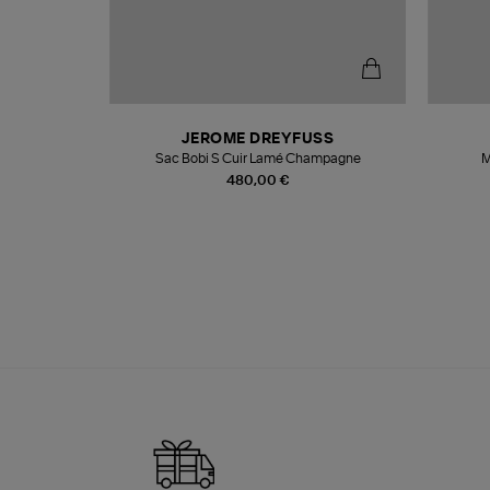
N
JEROME DREYFUSS
te
Sac Bobi S Cuir Lamé Champagne
M
480,00 €