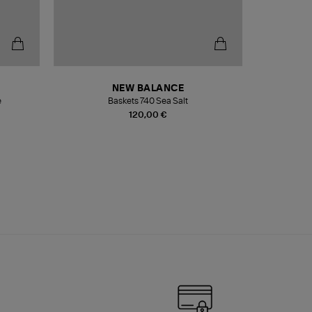
NEW BALANCE
e
Baskets 740 Sea Salt
Veste
120,00 €