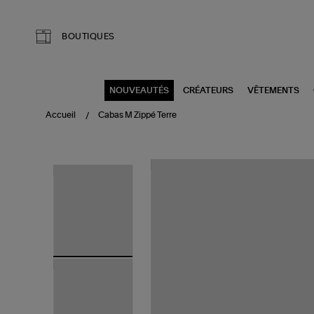
Aller au contenu principal
BOUTIQUES
NOUVEAUTÉS
CRÉATEURS
VÊTEMENTS
Accueil
Cabas M Zippé Terre