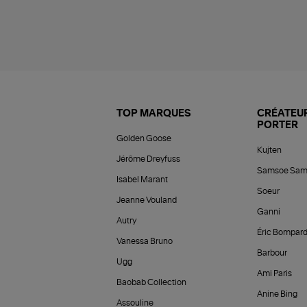
TOP MARQUES
CRÉATEUR
PORTER
Golden Goose
Kujten
Jérôme Dreyfuss
Samsoe Sam
Isabel Marant
Soeur
Jeanne Vouland
Ganni
Autry
Éric Bompar
Vanessa Bruno
Barbour
Ugg
Ami Paris
Baobab Collection
Anine Bing
Assouline