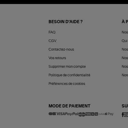
BESOIN D'AIDE ?
À 
FAQ
Nos
CGV
Qui 
Contactez-nous
Nos
Vos retours
Nos
Supprimer mon compte
Nos
Politique de confidentialité
Nos 
Préférences de cookies
MODE DE PAIEMENT
SU