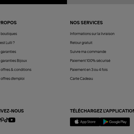
PROPOS
NOS SERVICES
 boutiques
Informations sur la livraison
est Lulli ?
Retour gratuit
 garanties
Suivre ma commande
 garanties Bijoux
Paiement 100% sécurisé
 offres & conditions
Paiement en 3 ou 4 fois
offres d'emploi
Carte Cadeau
IVEZ-NOUS
TÉLÉCHARGEZ L'APPLICATIO