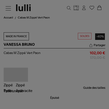
Aller au contenu principal
Accueil
Cabas M Zippé Vert Paon
SOLDES
-40%
MADE IN FRANCE
VANESSA BRUNO
Partager
Cabas
Cabas M Zippé Vert Paon
102,00 €
M
170,00 €
Zippé
Vert
Paon
Guide des tailles
Taille
unique
Épuisé