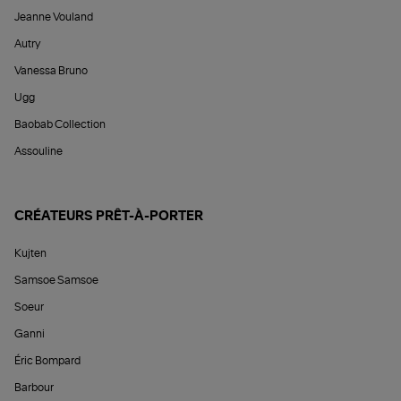
Jeanne Vouland
Autry
Vanessa Bruno
Ugg
Baobab Collection
Assouline
CRÉATEURS PRÊT-À-PORTER
Kujten
Samsoe Samsoe
Soeur
Ganni
Éric Bompard
Barbour