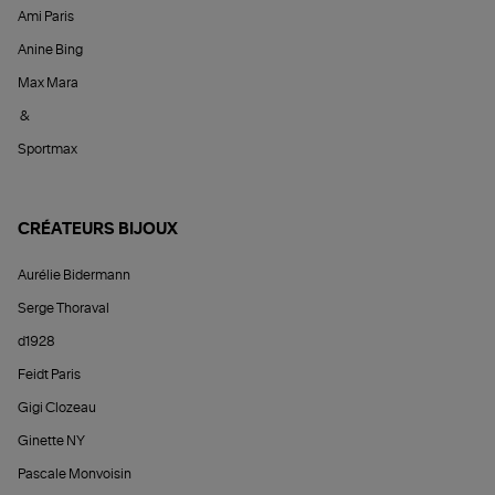
Ami Paris
Anine Bing
Max Mara
&
Sportmax
CRÉATEURS BIJOUX
Aurélie Bidermann
Serge Thoraval
d1928
Feidt Paris
Gigi Clozeau
Ginette NY
Pascale Monvoisin