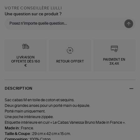
VOTRE CONSEILLÈRE LULLI
Une question sur ce produit ?
LIVRAISON
PAIEMENT EN
OFFERTE DÈS 150
RETOUR OFFERT
3X,4X
€
DESCRIPTION
Sac cabas M en toile de coton et sequins.
Deux grandes anses pour un porté main ou épaule.
Porté main uniquement.
Une poche intérieure zippée.
Etiquette intérieure en cuir « Le Cabas Vanessa Bruno Made in France ».
Made in :
France.
Taille & Coupe :
29 cm x 42 cm x 15 cm.
Composition :
100% Coton.