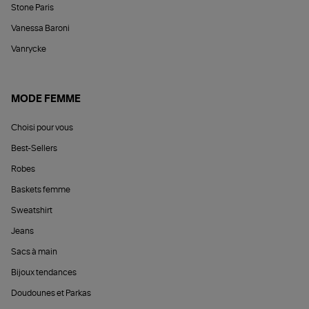
Stone Paris
Vanessa Baroni
Vanrycke
MODE FEMME
Choisi pour vous
Best-Sellers
Robes
Baskets femme
Sweatshirt
Jeans
Sacs à main
Bijoux tendances
Doudounes et Parkas