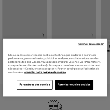
NOUVELLE COLLECTION
N
Continuer sans accepter
JEROME DREYFUSS
TORAL
Sac Bobi S Cuir Lamé
Mocassins Killian Sport
Veste
Champagne
Mousse
lulli-sur-la-toile.com utilise des cookies et technologies similaires à des fins de
480,00 €
189,00 €
performance, personnalisation, publicité et analyses, en collaboration avec des
partenaires tels que Google. Vous pouvez configurer vos choix via « Paramétrer »,
accepter l’ensemble des cookies (« J’accepte ») ou refuser ceux non strictement
nécessaires (« Continuer sans accepter »). Pour en savoir plus sur l’utilisation de
vos données,
consulter notre politique de cookies
Paramètres des cookies
Autoriser tous les cookies