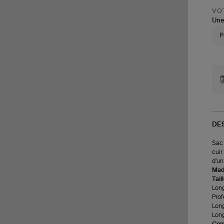
VOT
Une
DE
Sac 
cuir
d'un
Made
Tail
Long
Prof
Long
Long
Com