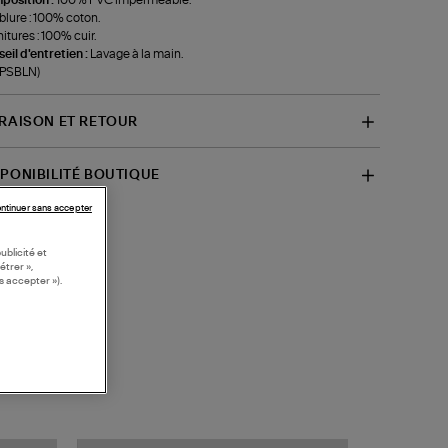
lure : 100% coton.
itures : 100% cuir.
eil d'entretien :
Lavage à la main.
-PSBLN)
VRAISON ET RETOUR
SPONIBILITÉ BOUTIQUE
ntinuer sans accepter
ublicité et
étrer »,
s accepter »).