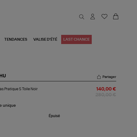
TENDANCES
VALISE D'ÉTÉ
LAST CHANCE
HU
Partager
bas
s Pratique S Toile Noir
140,00 €
tique
280,00 €
le
r
le
unique
Épuisé