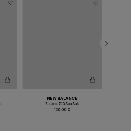
NEW BALANCE
e
Baskets 740 Sea Salt
Veste
120,00 €