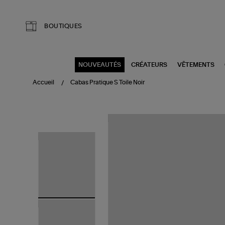
Aller au contenu principal
BOUTIQUES
NOUVEAUTÉS
CRÉATEURS
VÊTEMENTS
Accueil
Cabas Pratique S Toile Noir