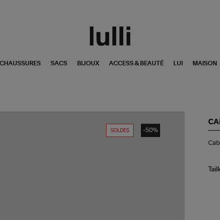
CHAUSSURES
SACS
BIJOUX
ACCESS & BEAUTÉ
LUI
MAISON
CA
-50%
SOLDES
Ca
Caba
Pra
S
Toi
Noi
Tail