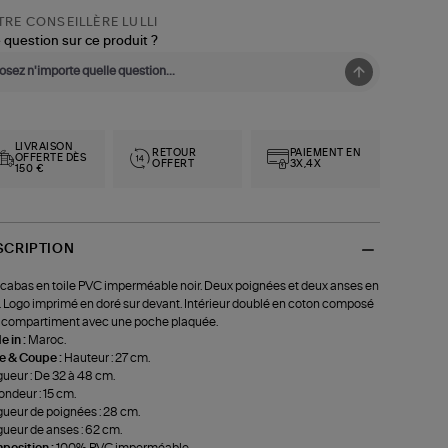
RE CONSEILLÈRE LULLI
 question sur ce produit ?
LIVRAISON
RETOUR
PAIEMENT EN
OFFERTE DÈS
OFFERT
3X,4X
150 €
SCRIPTION
cabas en toile PVC imperméable noir. Deux poignées et deux anses en
 . Logo imprimé en doré sur devant. Intérieur doublé en coton composé
 compartiment avec une poche plaquée.
 in :
Maroc.
le & Coupe :
Hauteur : 27 cm.
ueur : De 32 à 48 cm.
ondeur : 15 cm.
ueur de poignées : 28 cm.
ueur de anses : 62 cm.
position :
100% PVC imperméable.