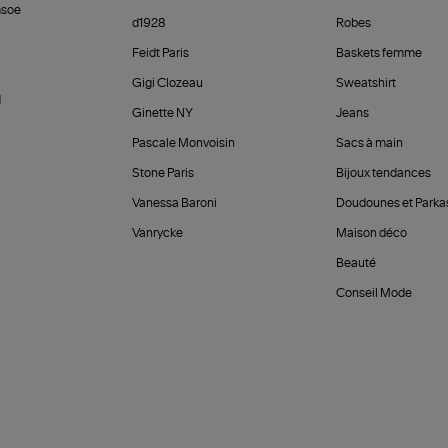
soe
d1928
Robes
Feidt Paris
Baskets femme
Gigi Clozeau
Sweatshirt
d
Ginette NY
Jeans
Pascale Monvoisin
Sacs à main
Stone Paris
Bijoux tendances
Vanessa Baroni
Doudounes et Parka
Vanrycke
Maison déco
Beauté
Conseil Mode