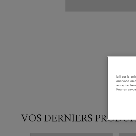
lulli-sur-la-t
analyses, en 
accepter l’en
Pour en savoir
VOS DERNIERS PRODUI