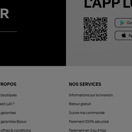
L'APP L
R
PROPOS
NOS SERVICES
 boutiques
Informations sur la livraison
est Lulli ?
Retour gratuit
 garanties
Suivre ma commande
 garanties Bijoux
Paiement 100% sécurisé
 offres & conditions
Paiement en 3 ou 4 fois