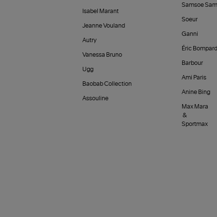
Samsoe Sam
Isabel Marant
Soeur
Jeanne Vouland
Ganni
Autry
Éric Bompar
Vanessa Bruno
Barbour
Ugg
Ami Paris
Baobab Collection
Anine Bing
Assouline
Max Mara
&
Sportmax