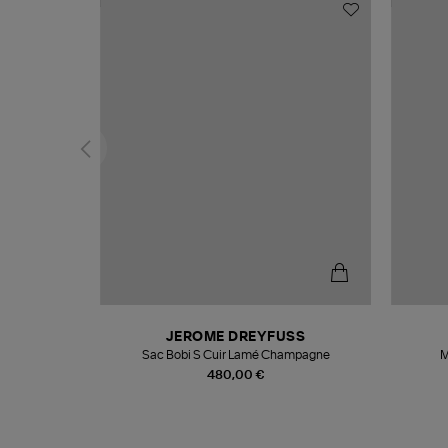
N
JEROME DREYFUSS
te
Sac Bobi S Cuir Lamé Champagne
M
480,00 €