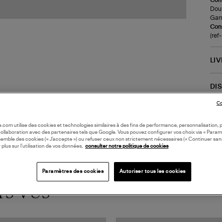
Doub
Garn
Cons
(ref
LI
DI
Co
oile.com utilise des cookies et technologies similaires à des fins de performance, personnalisation, p
collaboration avec des partenaires tels que Google. Vous pouvez configurer vos choix via « Param
semble des cookies (« J’accepte ») ou refuser ceux non strictement nécessaires (« Continuer san
 plus sur l’utilisation de vos données,
consulter notre politique de cookies
Paramètres des cookies
Autoriser tous les cookies
TS VUS