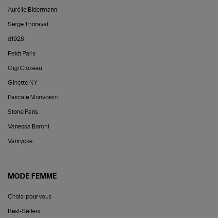
Aurélie Bidermann
Serge Thoraval
d1928
Feidt Paris
Gigi Clozeau
Ginette NY
Pascale Monvoisin
Stone Paris
Vanessa Baroni
Vanrycke
MODE FEMME
Choisi pour vous
Best-Sellers