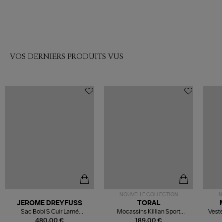
VOS DERNIERS PRODUITS VUS
NOUVELLE COLLECTION
N
JEROME DREYFUSS
TORAL
Sac Bobi S Cuir Lamé
Mocassins Killian Sport
Veste
Champagne
Mousse
480,00 €
189,00 €