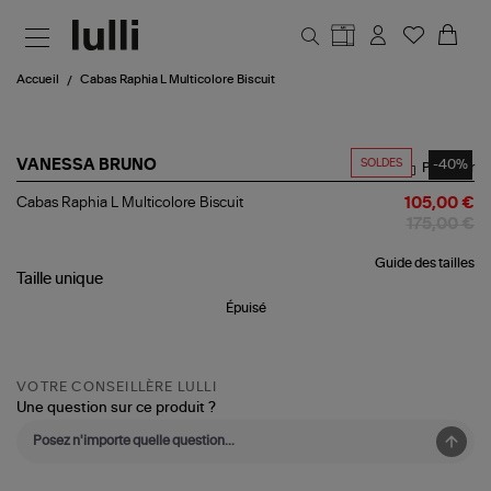
Aller au contenu principal
Accueil
Cabas Raphia L Multicolore Biscuit
SOLDES
-40%
VANESSA BRUNO
Partager
Cabas
Cabas Raphia L Multicolore Biscuit
105,00 €
Raphia
175,00 €
L
Multicolore
Guide des tailles
Biscuit
Taille
unique
Épuisé
VOTRE CONSEILLÈRE LULLI
Une question sur ce produit ?