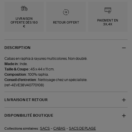
LIVRAISON
PAIEMENT EN
OFFERTE DÈS 150
RETOUR OFFERT
3X,4X
€
DESCRIPTION
Cabas en raphia à rayures multicolores. Non doublé.
Made in :
Inde.
Taille & Coupe :
45 x 44 x 11 cm.
Composition :
100% raphia.
Conseil d'entretien :
Nettoyage chez un spécialiste.
(ref-4EVE38V40770108)
LIVRAISON ET RETOUR
DISPONIBILITÉ BOUTIQUE
-
-
SACS
CABAS
SACS DE PLAGE
Collections similaires :