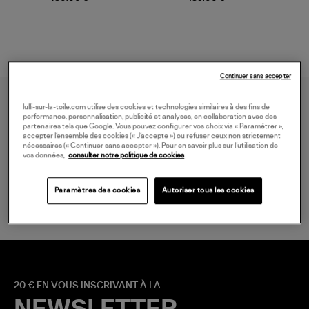
Continuer sans accepter
lulli-sur-la-toile.com utilise des cookies et technologies similaires à des fins de
performance, personnalisation, publicité et analyses, en collaboration avec des
partenaires tels que Google. Vous pouvez configurer vos choix via « Paramétrer »,
accepter l’ensemble des cookies (« J’accepte ») ou refuser ceux non strictement
nécessaires (« Continuer sans accepter »). Pour en savoir plus sur l’utilisation de
vos données,
consulter notre politique de cookies
LIVRAISON GRATUITE
à partir de 150 € d'achat*
Paramètres des cookies
Autoriser tous les cookies
20 € EN VOUS INSCRIVANT À LA