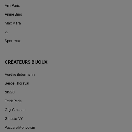
Ami Paris
Anine Bing
Max Mara
&
Sportmax
CRÉATEURS BIJOUX
Aurélie Bidermann
Serge Thoraval
d1928
Feidt Paris
Gigi Clozeau
Ginette NY
Pascale Monvoisin