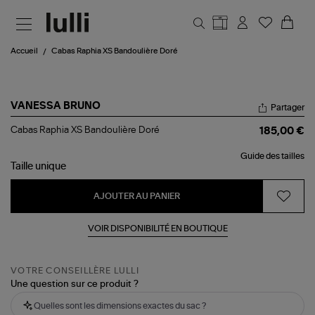
Aller au contenu principal
Accueil
Cabas Raphia XS Bandoulière Doré
VANESSA BRUNO
Partager
Cabas
Cabas Raphia XS Bandoulière Doré
185,00 €
Raphia
XS
Guide des tailles
Bandoulière
Taille
unique
Doré
AJOUTER AU PANIER
VOIR DISPONIBILITÉ EN BOUTIQUE
VOTRE CONSEILLÈRE LULLI
Une question sur ce produit ?
Quelles sont les dimensions exactes du sac ?