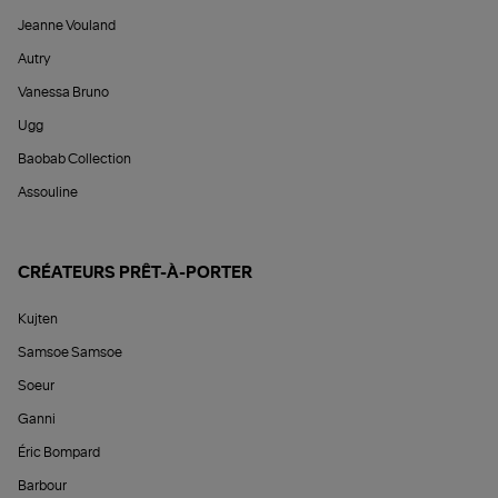
Jeanne Vouland
Autry
Vanessa Bruno
Ugg
Baobab Collection
Assouline
CRÉATEURS PRÊT-À-PORTER
Kujten
Samsoe Samsoe
Soeur
Ganni
Éric Bompard
Barbour