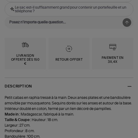
Le sac est-il suffisamment grand pour contenir un portefeuille et un
téléphone ?
LIVRAISON
PAIEMENT EN
OFFERTE DÈS 150
RETOUR OFFERT
3X,4X
€
DESCRIPTION
Petit cabas en raphia tressé à la main. Deux anses plates et une bandoulière
amovible par mousquetons. Sequins dorés sur les anses et autour de la base.
Intérieur doublé en coton, fermé par un lien décoré de pampilles.
Made in :
Madagascar, fabriqué à la main.
Taille & Coupe :
Hauteur : 18 cm.
Largeur : 27 cm.
Profondeur : 8 cm.
Bandoulière : 100 cm.