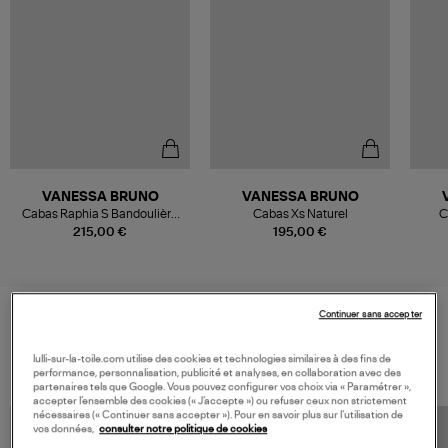
VANESSA BRUNO
VANESSA BRUNO
Cabas Raphia S Bandoulière
Cabas Xs Naturel
C
Doré
215,00 €
195,00 €
Continuer sans accepter
VOS DERNIERS PRODUITS VUS
lulli-sur-la-toile.com utilise des cookies et technologies similaires à des fins de
performance, personnalisation, publicité et analyses, en collaboration avec des
partenaires tels que Google. Vous pouvez configurer vos choix via « Paramétrer »,
accepter l’ensemble des cookies (« J’accepte ») ou refuser ceux non strictement
nécessaires (« Continuer sans accepter »). Pour en savoir plus sur l’utilisation de
vos données,
consulter notre politique de cookies