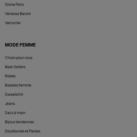
Stone Paris
Vanessa Baroni
Vanrycke
MODE FEMME
Choisi pour vous
Best-Sellers
Robes
Baskets femme
Sweatshirt
Jeans
Sacs à main
Bijoux tendances
Doudounes et Parkas