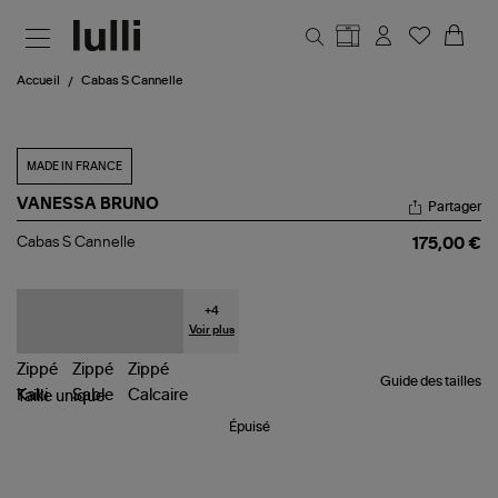
Aller au contenu principal
Accueil
Cabas S Cannelle
MADE IN FRANCE
VANESSA BRUNO
Partager
Cabas
Cabas S Cannelle
175,00 €
S
Cannelle
+
4
Voir plus
Guide des tailles
Taille
unique
Épuisé