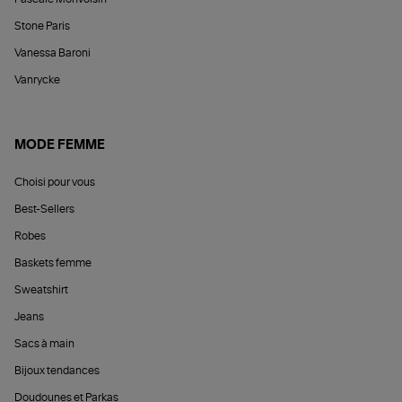
Stone Paris
Vanessa Baroni
Vanrycke
MODE FEMME
Choisi pour vous
Best-Sellers
Robes
Baskets femme
Sweatshirt
Jeans
Sacs à main
Bijoux tendances
Doudounes et Parkas