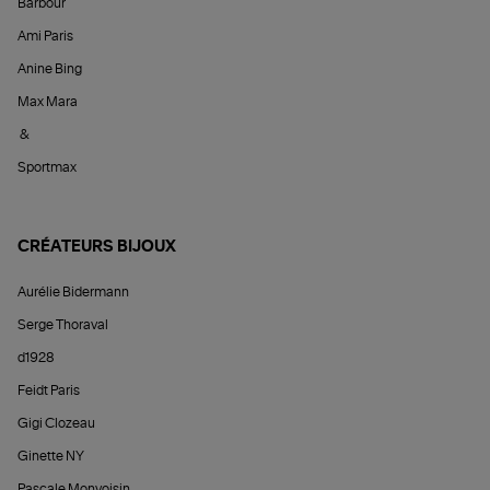
Barbour
Ami Paris
Anine Bing
Max Mara
&
Sportmax
CRÉATEURS BIJOUX
Aurélie Bidermann
Serge Thoraval
d1928
Feidt Paris
Gigi Clozeau
Ginette NY
Pascale Monvoisin