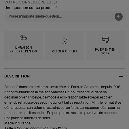
VOTRE CONSEILLÈRE LULLI
Une question sur ce produit ?
LIVRAISON
PAIEMENT EN
OFFERTE DÈS 150
RETOUR OFFERT
3X,4X
€
DESCRIPTION
Fabriqué dans nos ateliers situés à côté de Paris, le Cabas est, depuis 1998,
l'incontournable de la maison Vanessa Bruno. Présenté ici dans sa
déclinaison en lin belge, ce modèle éco-responsable et léger est bien
entendu rehaussé des sequins qui ont fait sa réputation. Mini, le format S se
démarque par son volume restreint, qui en fait le compagnon idéal pour ne
transporter que l'essentiel... Et quelques extras tels qu'un livre de poche ou
une paire de lunettes de soleil.
Made in :
France.
Taille & Coupe :
22 cm x 34.5 cm x 12 cm