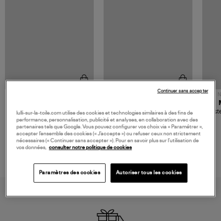
Continuer sans accepter
NOUVELLE COLLECTION
N
JEROME DREYFUSS
TORAL
Sac Bobi S Cuir Lamé
Mocassins Killian Sport
Veste
lulli-sur-la-toile.com utilise des cookies et technologies similaires à des fins de
Champagne
Mousse
480,00 €
189,00 €
performance, personnalisation, publicité et analyses, en collaboration avec des
partenaires tels que Google. Vous pouvez configurer vos choix via « Paramétrer »,
accepter l’ensemble des cookies (« J’accepte ») ou refuser ceux non strictement
nécessaires (« Continuer sans accepter »). Pour en savoir plus sur l’utilisation de
vos données,
consulter notre politique de cookies
Paramètres des cookies
Autoriser tous les cookies