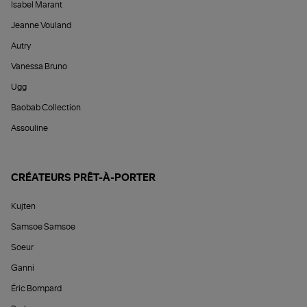
Isabel Marant
Jeanne Vouland
Autry
Vanessa Bruno
Ugg
Baobab Collection
Assouline
CRÉATEURS PRÊT-À-PORTER
Kujten
Samsoe Samsoe
Soeur
Ganni
Éric Bompard