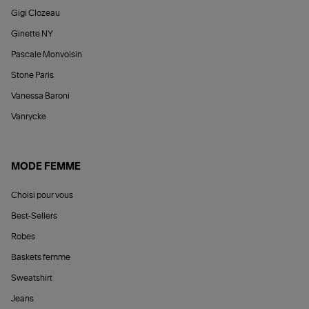
Gigi Clozeau
Ginette NY
Pascale Monvoisin
Stone Paris
Vanessa Baroni
Vanrycke
MODE FEMME
Choisi pour vous
Best-Sellers
Robes
Baskets femme
Sweatshirt
Jeans