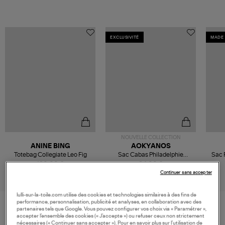
EXCLUSIVITÉ
MADE 
NOUVELLE COLLECTION
ANINE BING
AOKYANOS
Totebag Collegiate Leo Fig
Sac Cabas Philadelphie
Sac 
Rouge, Exclusivité Lulli
120,00 €
84,00 €
Continuer sans accepter
lulli-sur-la-toile.com utilise des cookies et technologies similaires à des fins de
performance, personnalisation, publicité et analyses, en collaboration avec des
partenaires tels que Google. Vous pouvez configurer vos choix via « Paramétrer »,
accepter l’ensemble des cookies (« J’accepte ») ou refuser ceux non strictement
VOS DERNIERS PRODUITS VUS
nécessaires (« Continuer sans accepter »). Pour en savoir plus sur l’utilisation de