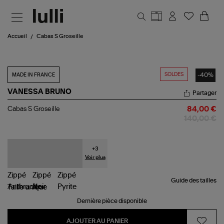
Aller au contenu principal
Accueil
Cabas S Groseille
SOLDES
-40%
MADE IN FRANCE
VANESSA BRUNO
Partager
Cabas
Cabas S Groseille
84,00 €
S
140,00 €
Groseille
+
3
Voir plus
Guide des tailles
Taille
unique
Dernière pièce disponible
AJOUTER AU PANIER