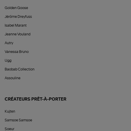
Golden Goose
Jérôme Dreyfuss
Isabel Marant
Jeanne Vouland
Autry
Vanessa Bruno
Ugg
Baobab Collection
Assouline
CRÉATEURS PRÊT-À-PORTER
Kujten
Samsoe Samsoe
Soeur