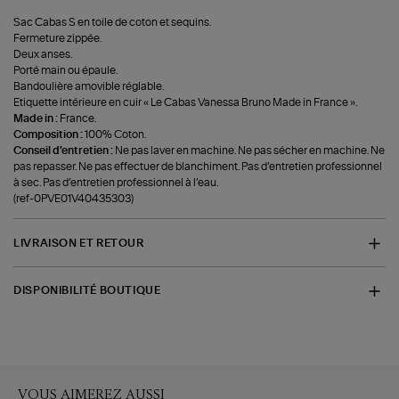
Sac Cabas S en toile de coton et sequins.
Fermeture zippée.
Deux anses.
Porté main ou épaule.
Bandoulière amovible réglable.
Etiquette intérieure en cuir « Le Cabas Vanessa Bruno Made in France ».
Made in :
France.
Composition :
100% Coton.
Conseil d'entretien :
Ne pas laver en machine. Ne pas sécher en machine. Ne
pas repasser. Ne pas effectuer de blanchiment. Pas d’entretien professionnel
à sec. Pas d’entretien professionnel à l’eau.
(ref-0PVE01V40435303)
LIVRAISON ET RETOUR
DISPONIBILITÉ BOUTIQUE
VOUS AIMEREZ AUSSI