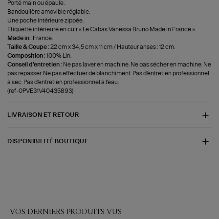
Porté main ou épaule.
Bandoulière amovible réglable.
Une poche intérieure zippée.
Etiquette intérieure en cuir « Le Cabas Vanessa Bruno Made in France ».
Made in :
France.
Taille & Coupe :
22 cm x 34,5 cm x 11 cm / Hauteur anses : 12 cm.
Composition :
100% Lin.
Conseil d'entretien :
Ne pas laver en machine. Ne pas sécher en machine. Ne
pas repasser. Ne pas effectuer de blanchiment. Pas d'entretien professionnel
à sec. Pas d'entretien professionnel à l'eau.
(ref-0PVE31V40435893)
LIVRAISON ET RETOUR
DISPONIBILITÉ BOUTIQUE
VOS DERNIERS PRODUITS VUS