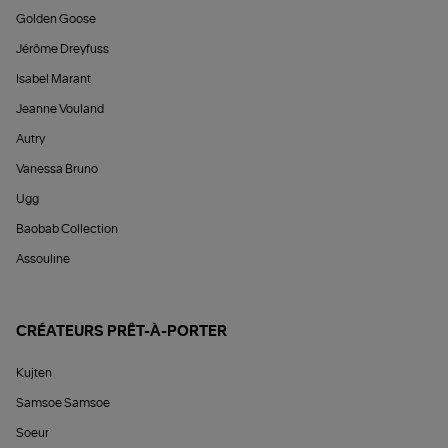
Golden Goose
Jérôme Dreyfuss
Isabel Marant
Jeanne Vouland
Autry
Vanessa Bruno
Ugg
Baobab Collection
Assouline
CRÉATEURS PRÊT-À-PORTER
Kujten
Samsoe Samsoe
Soeur