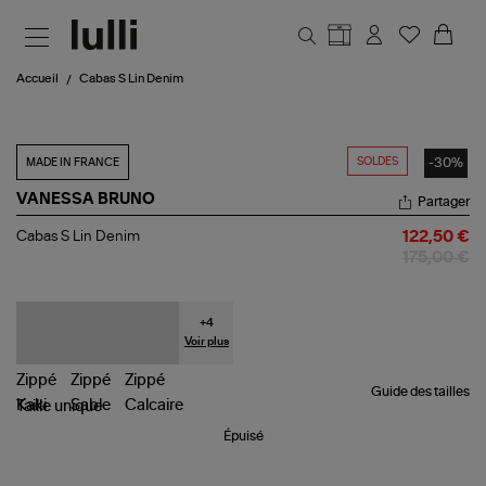
Aller au contenu principal
Accueil
Cabas S Lin Denim
SOLDES
-30%
MADE IN FRANCE
VANESSA BRUNO
Partager
Cabas
Cabas S Lin Denim
122,50 €
S
175,00 €
Lin
Denim
+
4
Voir plus
Guide des tailles
Taille
unique
Épuisé