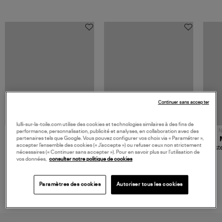
Continuer sans accepter
lulli-sur-la-toile.com utilise des cookies et technologies similaires à des fins de
NOUVELLE COLLECTION
N
performance, personnalisation, publicité et analyses, en collaboration avec des
partenaires tels que Google. Vous pouvez configurer vos choix via « Paramétrer »,
JEROME DREYFUSS
TORAL
accepter l’ensemble des cookies (« J’accepte ») ou refuser ceux non strictement
Sac Bobi S Cuir Lamé
Mocassins Killian Sport
Veste
nécessaires (« Continuer sans accepter »). Pour en savoir plus sur l’utilisation de
Champagne
Mousse
480,00 €
189,00 €
vos données,
consulter notre politique de cookies
Paramètres des cookies
Autoriser tous les cookies