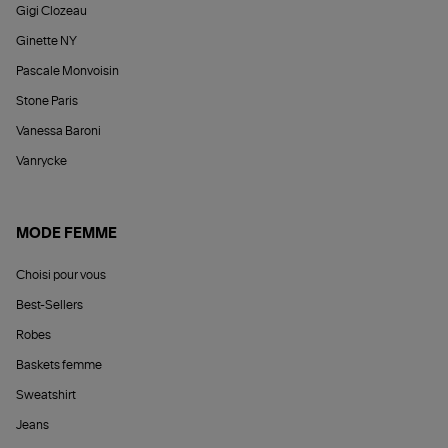
Gigi Clozeau
Ginette NY
Pascale Monvoisin
Stone Paris
Vanessa Baroni
Vanrycke
MODE FEMME
Choisi pour vous
Best-Sellers
Robes
Baskets femme
Sweatshirt
Jeans