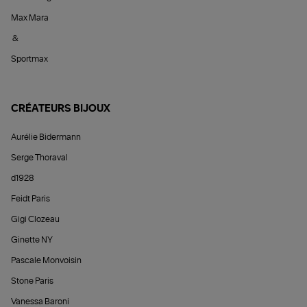
Max Mara
&
Sportmax
CRÉATEURS BIJOUX
Aurélie Bidermann
Serge Thoraval
d1928
Feidt Paris
Gigi Clozeau
Ginette NY
Pascale Monvoisin
Stone Paris
Vanessa Baroni