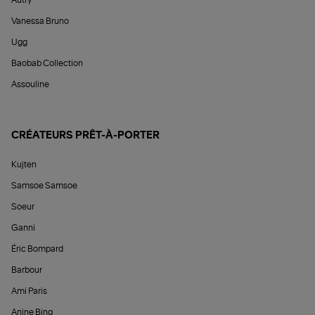
Autry
Vanessa Bruno
Ugg
Baobab Collection
Assouline
CRÉATEURS PRÊT-À-PORTER
Kujten
Samsoe Samsoe
Soeur
Ganni
Éric Bompard
Barbour
Ami Paris
Anine Bing