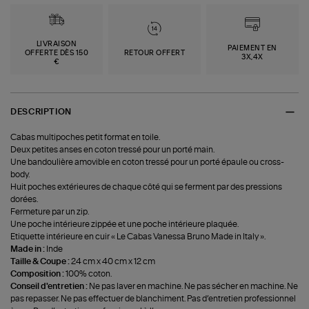
LIVRAISON
PAIEMENT EN
OFFERTE DÈS 150
RETOUR OFFERT
3X,4X
€
DESCRIPTION
Cabas multipoches petit format en toile.
Deux petites anses en coton tressé pour un porté main.
Une bandoulière amovible en coton tressé pour un porté épaule ou cross-
body.
Huit poches extérieures de chaque côté qui se ferment par des pressions
dorées.
Fermeture par un zip.
Une poche intérieure zippée et une poche intérieure plaquée.
Etiquette intérieure en cuir « Le Cabas Vanessa Bruno Made in Italy ».
Made in :
Inde
Taille & Coupe :
24 cm x 40 cm x 12 cm
Composition :
100% coton.
Conseil d'entretien :
Ne pas laver en machine. Ne pas sécher en machine. Ne
pas repasser. Ne pas effectuer de blanchiment. Pas d’entretien professionnel