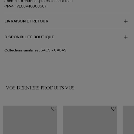
à sec. Pas d’entretien professionnel à l’eau.
(ref-4HVE08V40808667)
LIVRAISON ET RETOUR
DISPONIBILITÉ BOUTIQUE
-
SACS
CABAS
Collections similaires :
VOS DERNIERS PRODUITS VUS