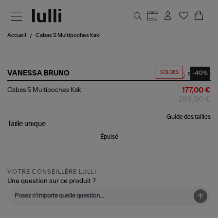
Aller au contenu principal
Accueil
Cabas S Multipoches Kaki
SOLDES
-40%
VANESSA BRUNO
Partager
Cabas
Cabas S Multipoches Kaki
177,00 €
S
295,00 €
Multipoches
Kaki
Guide des tailles
Taille
unique
Épuisé
VOTRE CONSEILLÈRE LULLI
Une question sur ce produit ?