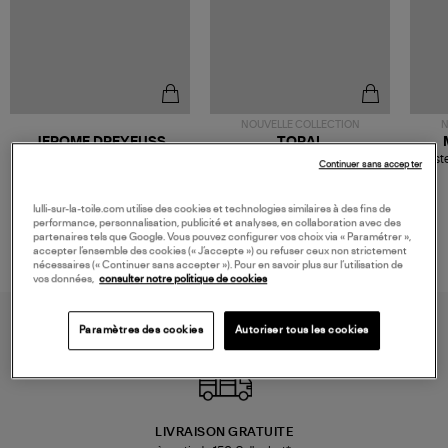
NOUVELLE COLLECTION
N
JEROME DREYFUSS
TORAL
Sac Bobi S Cuir Lamé
Mocassins Killian Sport
Veste
Continuer sans accepter
Champagne
Mousse
480,00 €
189,00 €
lulli-sur-la-toile.com utilise des cookies et technologies similaires à des fins de
performance, personnalisation, publicité et analyses, en collaboration avec des
partenaires tels que Google. Vous pouvez configurer vos choix via « Paramétrer »,
accepter l’ensemble des cookies (« J’accepte ») ou refuser ceux non strictement
nécessaires (« Continuer sans accepter »). Pour en savoir plus sur l’utilisation de
vos données,
consulter notre politique de cookies
Paramètres des cookies
Autoriser tous les cookies
LIVRAISON GRATUITE