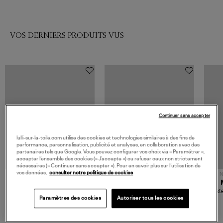
VOS DERNIERS PRODUITS VUS
Continuer sans accepter
lulli-sur-la-toile.com utilise des cookies et technologies similaires à des fins de
performance, personnalisation, publicité et analyses, en collaboration avec des
partenaires tels que Google. Vous pouvez configurer vos choix via « Paramétrer »,
accepter l’ensemble des cookies (« J’accepte ») ou refuser ceux non strictement
nécessaires (« Continuer sans accepter »). Pour en savoir plus sur l’utilisation de
vos données,
consulter notre politique de cookies
NOUVELLE COLLECTION
N
JEROME DREYFUSS
TORAL
Sac Bobi S Cuir Lamé
Mocassins Killian Sport
Veste
Champagne
Mousse
Paramètres des cookies
Autoriser tous les cookies
480,00 €
189,00 €