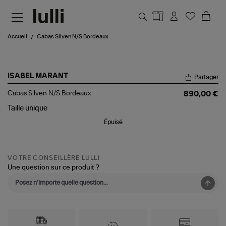
Aller au contenu principal
Accueil
Cabas Silven N/S Bordeaux
ISABEL MARANT
Partager
Cabas
Cabas Silven N/S Bordeaux
890,00 €
Silven
N/S
Taille
unique
Bordeaux
Épuisé
VOTRE CONSEILLÈRE LULLI
Une question sur ce produit ?