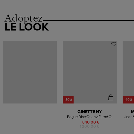
Adoptez
LE LOOK
-30%
-40%
GINETTE NY
M
Bague Disc Quartz Fumé Or
Rose
840,00 €
1 200,00 €