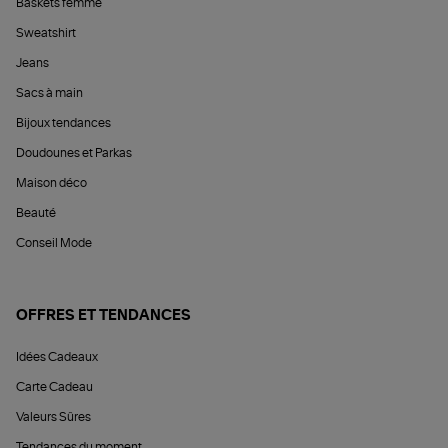
Baskets femme
Sweatshirt
Jeans
Sacs à main
Bijoux tendances
Doudounes et Parkas
Maison déco
Beauté
Conseil Mode
OFFRES ET TENDANCES
Idées Cadeaux
Carte Cadeau
Valeurs Sûres
Tendances du moment