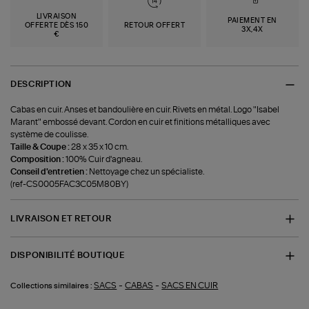
LIVRAISON
PAIEMENT EN
OFFERTE DÈS 150
RETOUR OFFERT
3X,4X
€
DESCRIPTION
Cabas en cuir. Anses et bandoulière en cuir. Rivets en métal. Logo "Isabel
Marant" embossé devant. Cordon en cuir et finitions métalliques avec
système de coulisse.
Taille & Coupe :
28 x 35 x 10 cm.
Composition :
100% Cuir d'agneau.
Conseil d'entretien :
Nettoyage chez un spécialiste.
(ref-CS0005FAC3C05M80BY)
LIVRAISON ET RETOUR
DISPONIBILITÉ BOUTIQUE
-
-
SACS
CABAS
SACS EN CUIR
Collections similaires :