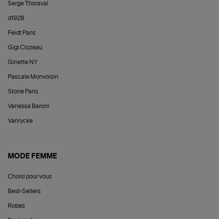
Serge Thoraval
d1928
Feidt Paris
Gigi Clozeau
Ginette NY
Pascale Monvoisin
Stone Paris
Vanessa Baroni
Vanrycke
MODE FEMME
Choisi pour vous
Best-Sellers
Robes