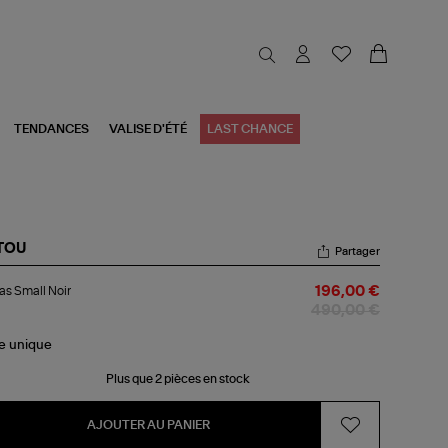
TENDANCES
VALISE D'ÉTÉ
LAST CHANCE
TOU
Partager
bas
s Small Noir
196,00 €
ll
r
490,00 €
le
unique
Plus que 2 pièces en stock
AJOUTER AU PANIER