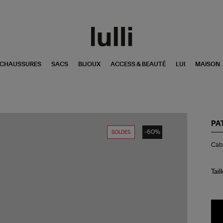
CHAUSSURES
SACS
BIJOUX
ACCESS & BEAUTÉ
LUI
MAISON
PA
-60%
SOLDES
Ca
Caba
Sma
Noi
Tail