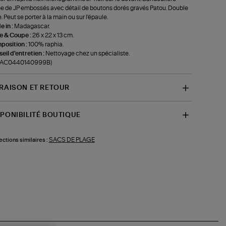
e de JP embossés avec détail de boutons dorés gravés Patou. Double
. Peut se porter à la main ou sur l'épaule.
 in :
Madagascar.
le & Coupe :
26 x 22 x 13 cm.
position :
100% raphia.
eil d'entretien :
Nettoyage chez un spécialiste.
f-AC0440140999B)
VRAISON ET RETOUR
SPONIBILITÉ BOUTIQUE
SACS DE PLAGE
ections similaires :