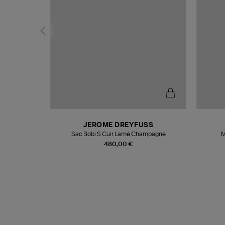
N
JEROME DREYFUSS
te
Sac Bobi S Cuir Lamé Champagne
M
480,00 €