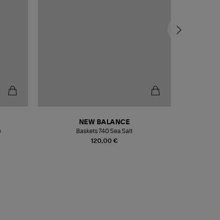
NEW BALANCE
e
Baskets 740 Sea Salt
Veste
120,00 €