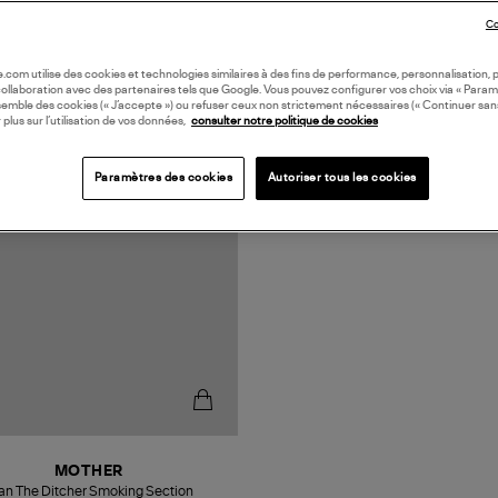
Co
oile.com utilise des cookies et technologies similaires à des fins de performance, personnalisation, p
collaboration avec des partenaires tels que Google. Vous pouvez configurer vos choix via « Param
semble des cookies (« J’accepte ») ou refuser ceux non strictement nécessaires (« Continuer san
 plus sur l’utilisation de vos données,
consulter notre politique de cookies
Paramètres des cookies
Autoriser tous les cookies
MOTHER
an The Ditcher Smoking Section