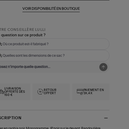
VOIR DISPONIBILITÉ EN BOUTIQUE
RE CONSEILLÈRE LULLI
 question sur ce produit ?
Où ce produit est-il fabriqué ?
Quelles sont les dimensions de ce sac ?
LIVRAISON
RETOUR
PAIEMENT EN
OFFERTE DÈS
OFFERT
3X,4X
150 €
SCRIPTION
er en raphia noir. Monogramme JP noir sur le devant. Bandoulière