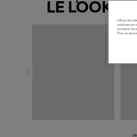
LE LOOK
lulli-sur-la-t
analyses, en 
accepter l’en
Pour en savoir
Je