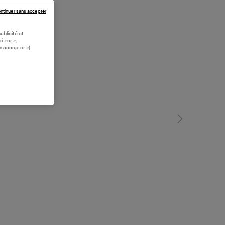
ntinuer sans accepter
ublicité et
étrer »,
s accepter »).