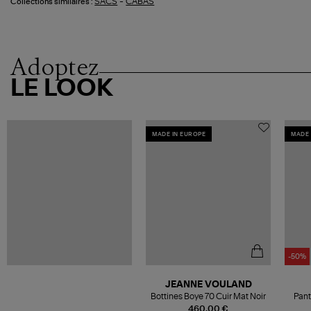
-
SACS
CABAS
Collections similaires :
Adoptez
LE LOOK
MADE IN EUROPE
MADE 
-50%
JEANNE VOULAND
Bottines Boye 70 Cuir Mat Noir
Pant
460,00 €