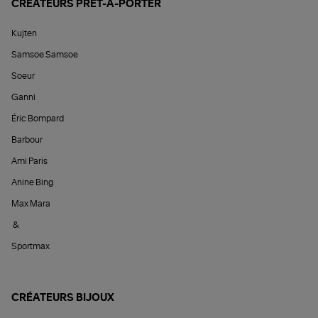
CRÉATEURS PRÊT-À-PORTER
Kujten
Samsoe Samsoe
Soeur
Ganni
Éric Bompard
Barbour
Ami Paris
Anine Bing
Max Mara
&
Sportmax
CRÉATEURS BIJOUX