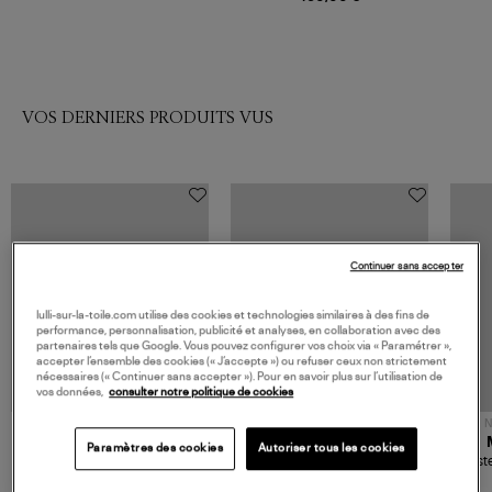
VOS DERNIERS PRODUITS VUS
Continuer sans accepter
lulli-sur-la-toile.com utilise des cookies et technologies similaires à des fins de
performance, personnalisation, publicité et analyses, en collaboration avec des
partenaires tels que Google. Vous pouvez configurer vos choix via « Paramétrer »,
accepter l’ensemble des cookies (« J’accepte ») ou refuser ceux non strictement
nécessaires (« Continuer sans accepter »). Pour en savoir plus sur l’utilisation de
vos données,
consulter notre politique de cookies
NOUVELLE COLLECTION
N
JEROME DREYFUSS
TORAL
Paramètres des cookies
Autoriser tous les cookies
Sac Bobi S Cuir Lamé
Mocassins Killian Sport
Veste
Champagne
Mousse
480,00 €
189,00 €