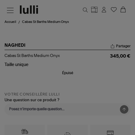
Aller au contenu principal
Accueil
Cabas St Barths Medium Onyx
NAGHEDI
Partager
Cabas
Cabas St Barths Medium Onyx
345,00 €
St
Barths
Taille
unique
Medium
Épuisé
Onyx
VOTRE CONSEILLÈRE LULLI
Une question sur ce produit ?