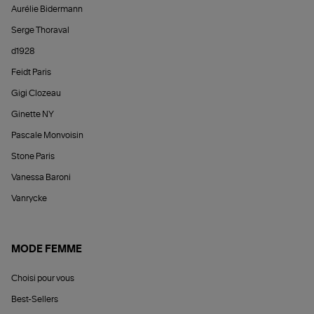
Aurélie Bidermann
Serge Thoraval
d1928
Feidt Paris
Gigi Clozeau
Ginette NY
Pascale Monvoisin
Stone Paris
Vanessa Baroni
Vanrycke
MODE FEMME
Choisi pour vous
Best-Sellers