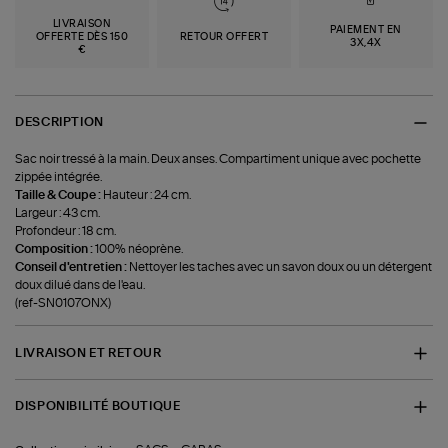
LIVRAISON
PAIEMENT EN
OFFERTE DÈS 150
RETOUR OFFERT
3X,4X
€
DESCRIPTION
Sac noir tressé à la main. Deux anses. Compartiment unique avec pochette
zippée intégrée.
Taille & Coupe :
Hauteur : 24 cm.
Largeur : 43 cm.
Profondeur : 18 cm.
Composition :
100% néoprène.
Conseil d'entretien :
Nettoyer les taches avec un savon doux ou un détergent
doux dilué dans de l'eau.
(ref-SN0107ONX)
LIVRAISON ET RETOUR
DISPONIBILITÉ BOUTIQUE