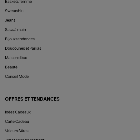
Baskets femme
Sweatshirt
Jeans
Sacs à main
Bijoux tendances
Doudounes et Parkas
Maison déco
Beauté
Conseil Mode
OFFRES ET TENDANCES
Idées Cadeaux
Carte Cadeau
Valeurs Sûres