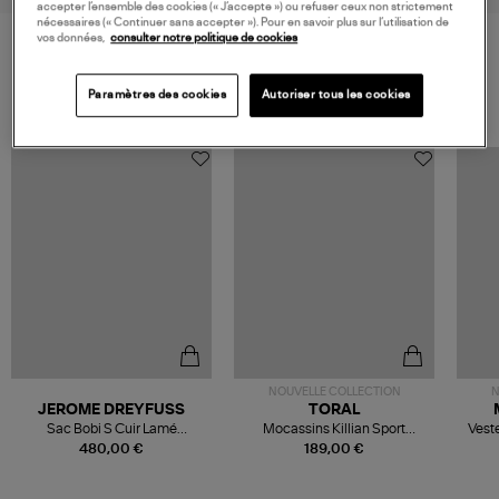
accepter l’ensemble des cookies (« J’accepte ») ou refuser ceux non strictement
nécessaires (« Continuer sans accepter »). Pour en savoir plus sur l’utilisation de
vos données,
consulter notre politique de cookies
VOS DERNIERS PRODUITS VUS
Paramètres des cookies
Autoriser tous les cookies
NOUVELLE COLLECTION
N
JEROME DREYFUSS
TORAL
Sac Bobi S Cuir Lamé
Mocassins Killian Sport
Veste
Champagne
Mousse
480,00 €
189,00 €