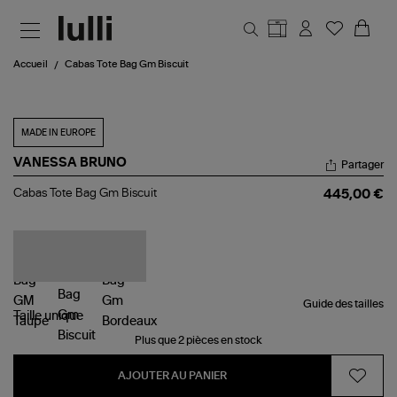
Aller au contenu principal
Accueil
Cabas Tote Bag Gm Biscuit
MADE IN EUROPE
VANESSA BRUNO
Partager
Cabas
Cabas Tote Bag Gm Biscuit
445,00 €
Tote
Bag
Gm
Biscuit
Guide des tailles
Taille
unique
Plus que 2 pièces en stock
AJOUTER AU PANIER