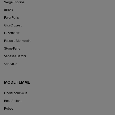
Serge Thoraval
d1928
Feidt Paris
Gigi Clozeau
Ginette NY
Pascale Monvoisin
Stone Paris
Vanessa Baroni
Vanrycke
MODE FEMME
Choisi pour vous
Best-Sellers
Robes