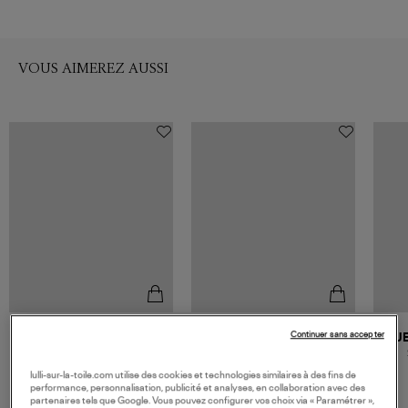
VOUS AIMEREZ AUSSI
Continuer sans accepter
JEROME DREYFUSS
DRAGON DIFFUSION
J
Sac Léon L Caramel
Sac Japan Tote Cuir Tan
690,00 €
465,00 €
lulli-sur-la-toile.com utilise des cookies et technologies similaires à des fins de
performance, personnalisation, publicité et analyses, en collaboration avec des
partenaires tels que Google. Vous pouvez configurer vos choix via « Paramétrer »,