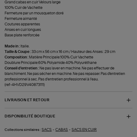
Grand cabas en cuir Velours large
100% Cuir de Vachette
Fermeture par un mousqueton doré
Fermeture aimanté
Coutures apparentes
Anses en cuir longues
Base plate renforcée
Made in :
Italie.
Taille & Coupe :
33 cm x 56 cm x 16 cm / Hauteur des Anses : 29 cm
Composition :
Matière Principale:100% Cuir Vachette
Doublure Principale:60% Polyamide 40% Polyuréthane
Conseil d'entretien :
Ne pas laver en machine. Ne pas effectuer de
blanchiment. Ne pas sécher en machine. Ne pas repasser. Pas d'entretien
professionnel à sec. Pas d’entretien professionnel à l’eau.
(ref-4HVD29V40873111)
LIVRAISON ET RETOUR
DISPONIBILITÉ BOUTIQUE
-
-
SACS
CABAS
SACS EN CUIR
Collections similaires :