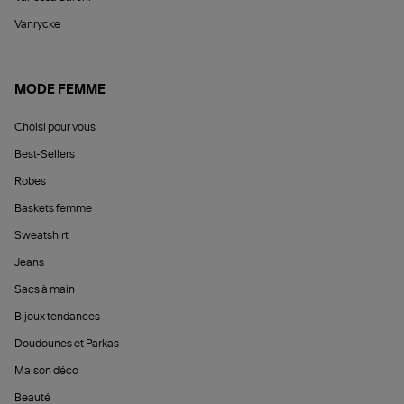
Vanrycke
MODE FEMME
Choisi pour vous
Best-Sellers
Robes
Baskets femme
Sweatshirt
Jeans
Sacs à main
Bijoux tendances
Doudounes et Parkas
Maison déco
Beauté