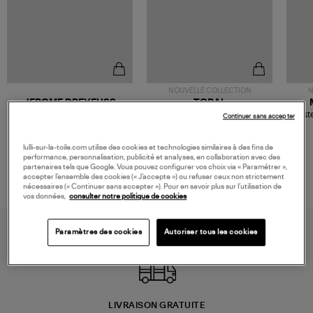
NOUVELLE COLLECTION
N
JEROME DREYFUSS
TORAL
Sac Bobi S Cuir Lamé
Mocassins Killian Sport
Veste
Continuer sans accepter
Champagne
Mousse
480,00 €
189,00 €
lulli-sur-la-toile.com utilise des cookies et technologies similaires à des fins de
performance, personnalisation, publicité et analyses, en collaboration avec des
partenaires tels que Google. Vous pouvez configurer vos choix via « Paramétrer »,
accepter l’ensemble des cookies (« J’accepte ») ou refuser ceux non strictement
nécessaires (« Continuer sans accepter »). Pour en savoir plus sur l’utilisation de
vos données,
consulter notre politique de cookies
Paramètres des cookies
Autoriser tous les cookies
LIVRAISON GRATUITE