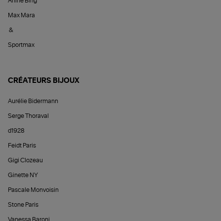
Anine Bing
Max Mara
&
Sportmax
CRÉATEURS BIJOUX
Aurélie Bidermann
Serge Thoraval
d1928
Feidt Paris
Gigi Clozeau
Ginette NY
Pascale Monvoisin
Stone Paris
Vanessa Baroni