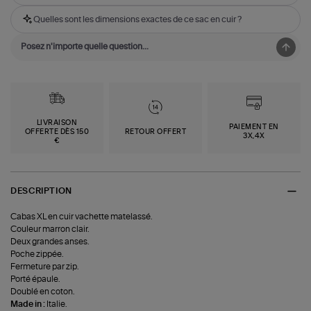
Quelles sont les dimensions exactes de ce sac en cuir ?
LIVRAISON
PAIEMENT EN
OFFERTE DÈS 150
RETOUR OFFERT
3X,4X
€
DESCRIPTION
Cabas XL en cuir vachette matelassé.
Couleur marron clair.
Deux grandes anses.
Poche zippée.
Fermeture par zip.
Porté épaule.
Doublé en coton.
Made in :
Italie.