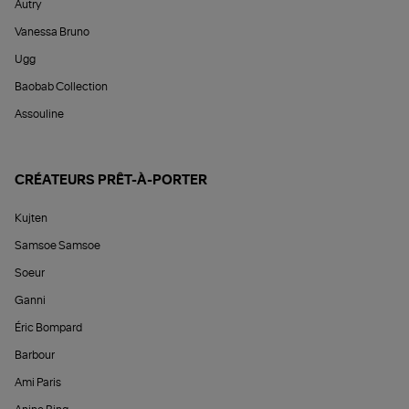
Autry
Vanessa Bruno
Ugg
Baobab Collection
Assouline
CRÉATEURS PRÊT-À-PORTER
Kujten
Samsoe Samsoe
Soeur
Ganni
Éric Bompard
Barbour
Ami Paris