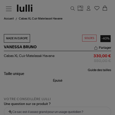
Aller au contenu principal
Accueil
Cabas XL Cuir Matelassé Havane
SOLDES
-40%
MADE IN EUROPE
VANESSA BRUNO
Partager
Cabas
Cabas XL Cuir Matelassé Havane
330,00 €
XL
550,00 €
Cuir
Matelassé
Guide des tailles
Havane
Taille
unique
Épuisé
VOTRE CONSEILLÈRE LULLI
Une question sur ce produit ?
Ce sac est-il assez grand pour un usage quotidien ?