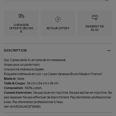
LIVRAISON
PAIEMENT EN
OFFERTE DÈS 150
RETOUR OFFERT
3X,4X
€
DESCRIPTION
Sac Cabas taille XL en toile de lin matelassé.
Anses pour un porté main.
Une poche intérieure zippée.
Etiquette intérieure en cuir « Le Cabas Vanessa Bruno Made in France”.
Made in :
Italie
Taille & Coupe :
34 cm x 54 cm x 19 cm
Composition :
100% coton.
Conseil d'entretien :
Ne pas laver en machine. Ne pas sécher en machine. Ne
pas repasser. Ne pas effectuer de blanchiment. Pas d’entretien professionnel
à sec. Pas d’entretien professionnel à l’eau.
(ref-4HVE04V40373996)