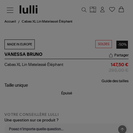
Aller au contenu principal
Accueil
Cabas XL Lin Matelassé Éléphant
SOLDES
-50%
MADE IN EUROPE
VANESSA BRUNO
Partager
Cabas
Cabas XL Lin Matelassé Éléphant
147,50 €
XL
295,00 €
Lin
Matelassé
Guide des tailles
Éléphant
Taille
unique
Épuisé
VOTRE CONSEILLÈRE LULLI
Une question sur ce produit ?