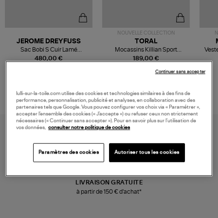
NOUVELLE COLLECTION
N
JEROME DREYFUSS
TORAL
Sac Bobi S Cuir Lamé
Mocassins Killian Sport
Veste
Champagne
Mousse
480,00 €
189,00 €
Continuer sans accepter
lulli-sur-la-toile.com utilise des cookies et technologies similaires à des fins de
performance, personnalisation, publicité et analyses, en collaboration avec des
partenaires tels que Google. Vous pouvez configurer vos choix via « Paramétrer »,
accepter l’ensemble des cookies (« J’accepte ») ou refuser ceux non strictement
nécessaires (« Continuer sans accepter »). Pour en savoir plus sur l’utilisation de
vos données,
consulter notre politique de cookies
Paramètres des cookies
Autoriser tous les cookies
LIVRAISON GRATUITE
à partir de 150 € d'achat*