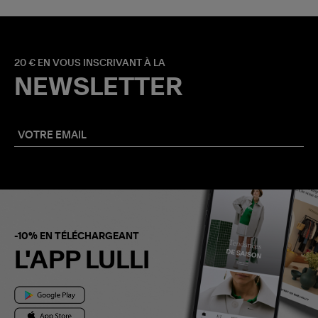
20 € EN VOUS INSCRIVANT À LA
NEWSLETTER
-10% EN TÉLÉCHARGEANT
L'APP LULLI