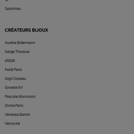
Sportmax
CRÉATEURS BIJOUX
Aurélie Bidermann
Serge Thoraval
d1928
Feidt Paris
Gigi Clozeau
Ginette NY
Pascale Monvoisin
Stone Paris
Vanessa Baroni
Vanrycke