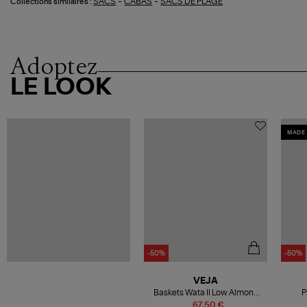
-
-
SACS
CABAS
SACS DE PLAGE
Collections similaires :
Adoptez
LE LOOK
MADE 
-50%
-50%
VEJA
Baskets Wata II Low Almond
P
Pierre
67,50 €