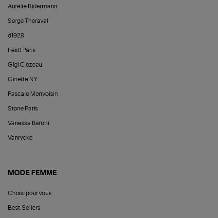
Aurélie Bidermann
Serge Thoraval
d1928
Feidt Paris
Gigi Clozeau
Ginette NY
Pascale Monvoisin
Stone Paris
Vanessa Baroni
Vanrycke
MODE FEMME
Choisi pour vous
Best-Sellers