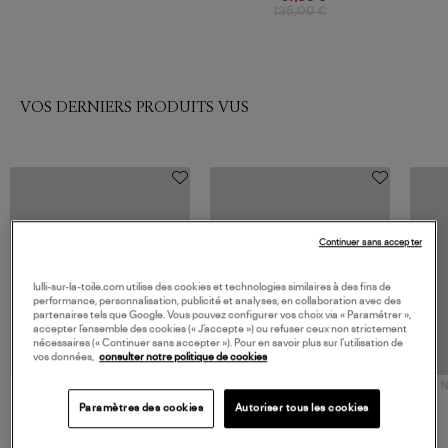
135,00 €
VOS DERNIERS PRODUITS VUS
Continuer sans accepter
lulli-sur-la-toile.com utilise des cookies et technologies similaires à des fins de
performance, personnalisation, publicité et analyses, en collaboration avec des
partenaires tels que Google. Vous pouvez configurer vos choix via « Paramétrer »,
accepter l’ensemble des cookies (« J’accepte ») ou refuser ceux non strictement
nécessaires (« Continuer sans accepter »). Pour en savoir plus sur l’utilisation de
vos données,
consulter notre politique de cookies
NOUVELLE COLLECTION
N
JEROME DREYFUSS
TORAL
Paramètres des cookies
Autoriser tous les cookies
Sac Bobi S Cuir Lamé
Mocassins Killian Sport
Champagne
Mousse
480,00 €
189,00 €