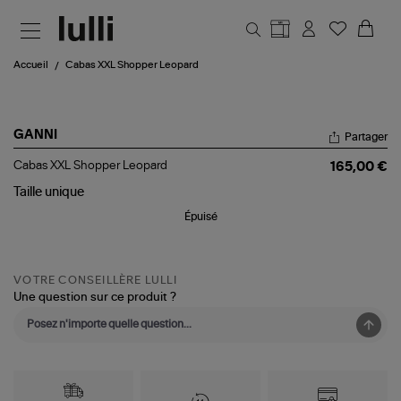
Aller au contenu principal
Accueil
Cabas XXL Shopper Leopard
GANNI
Partager
Cabas
Cabas XXL Shopper Leopard
165,00 €
XXL
Shopper
Taille
unique
Leopard
Épuisé
VOTRE CONSEILLÈRE LULLI
Une question sur ce produit ?