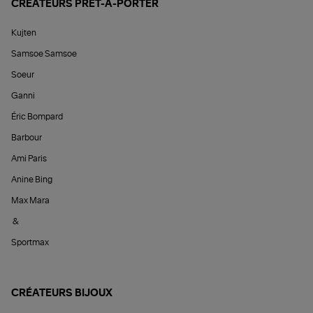
CRÉATEURS PRÊT-À-PORTER
Kujten
Samsoe Samsoe
Soeur
Ganni
Éric Bompard
Barbour
Ami Paris
Anine Bing
Max Mara
&
Sportmax
CRÉATEURS BIJOUX