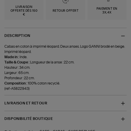
LIVRAISON
PAIEMENT EN
OFFERTE DÈS 150
RETOUR OFFERT
3X,4X
€
DESCRIPTION
Cabas en coton à imprimé léopard. Deux anses. Logo GANNI brodé en beige.
Imprimé léopard.
Made in :
Inde.
Taille & Coupe :
Longueur de la anse : 22 cm.
Hauteur : 34 cm.
Largeur : 65 cm.
Profondeur : 22 cm.
Composition :
100% coton recyclé.
(ref-A5822943)
LIVRAISON ET RETOUR
DISPONIBILITÉ BOUTIQUE