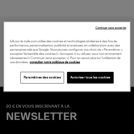
Continuer sans accepter
lulli-sur-la-toile.com utilise des cookies et technologies similaires à des fins de
performance, personnalisation, publicité et analyses, en collaboration avec des
partenaires tels que Google. Vous pouvez configurer vos choix via « Paramétrer »,
accepter l’ensemble des cookies (« J’accepte ») ou refuser ceux non strictement
LIVRAISON GRATUITE
nécessaires (« Continuer sans accepter »). Pour en savoir plus sur l’utilisation de
vos données,
consulter notre politique de cookies
à partir de 150 € d'achat*
Paramètres des cookies
Autoriser tous les cookies
20 € EN VOUS INSCRIVANT À LA
NEWSLETTER