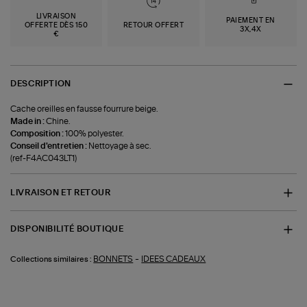
LIVRAISON
PAIEMENT EN
OFFERTE DÈS 150
RETOUR OFFERT
3X,4X
€
DESCRIPTION
Cache oreilles en fausse fourrure beige.
Made in :
Chine.
Composition :
100% polyester.
Conseil d'entretien :
Nettoyage à sec.
(ref-F4AC043LT1)
LIVRAISON ET RETOUR
DISPONIBILITÉ BOUTIQUE
-
BONNETS
IDEES CADEAUX
Collections similaires :