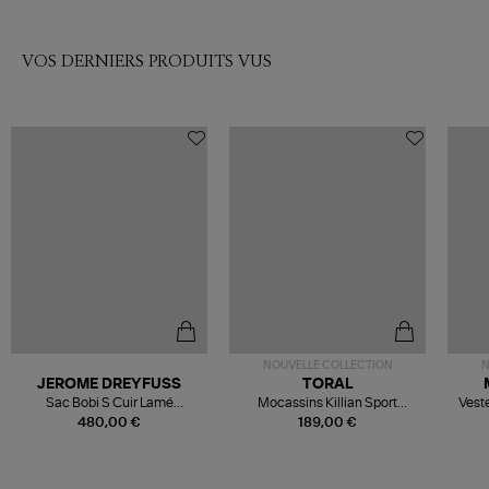
VOS DERNIERS PRODUITS VUS
NOUVELLE COLLECTION
N
JEROME DREYFUSS
TORAL
Sac Bobi S Cuir Lamé
Mocassins Killian Sport
Veste
Champagne
Mousse
480,00 €
189,00 €