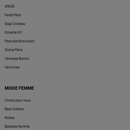
d1928
Feidt Paris
Gigi Clozeau
Ginette NY
Pascale Monvoisin
Stone Paris
Vanessa Baroni
Vanrycke
MODE FEMME
Choisi pour vous
Best-Sellers
Robes
Baskets femme