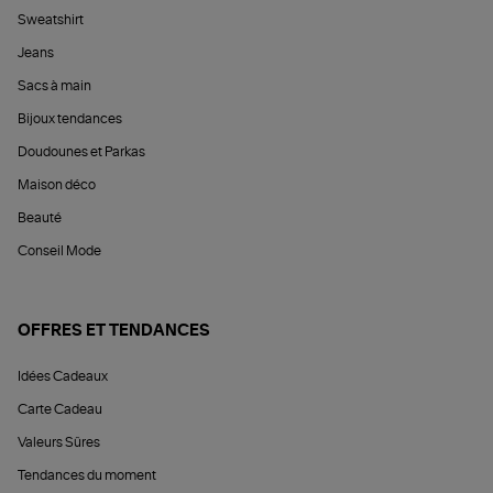
Sweatshirt
Jeans
Sacs à main
Bijoux tendances
Doudounes et Parkas
Maison déco
Beauté
Conseil Mode
OFFRES ET TENDANCES
Idées Cadeaux
Carte Cadeau
Valeurs Sûres
Tendances du moment