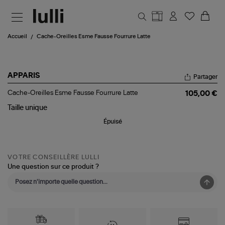
Aller au contenu principal
Accueil
Cache-Oreilles Esme Fausse Fourrure Latte
APPARIS
Partager
Cache-
Cache-Oreilles Esme Fausse Fourrure Latte
105,00 €
Oreilles
Esme
Taille
unique
Fausse
Épuisé
Fourrure
Latte
VOTRE CONSEILLÈRE LULLI
Une question sur ce produit ?