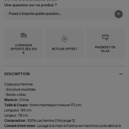
Une question sur ce produit ?
LIVRAISON
PAIEMENT EN
OFFERTE DÈS 150
RETOUR OFFERT
3X,4X
€
DESCRIPTION
Cape pour femme
- Encolure roulottée
- Bords-côtes
Made in :
Chine.
Taille & Coupe :
Notre mannequin mesure 172 cm.
Longueur : 66 cm
Largeur : 78 cm.
Composition :
100% cachemire 2 fils jauge 12
Conseil d'entretien :
Lavage à la main à froid ou en machine cycle délicat à