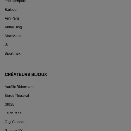
Éric Bompard
Barbour
Ami Paris
Anine Bing
Max Mara
&
Sportmax
CRÉATEURS BIJOUX
Aurélie Bidermann
Serge Thoraval
d1928
Feidt Paris
Gigi Clozeau
Ginette NY