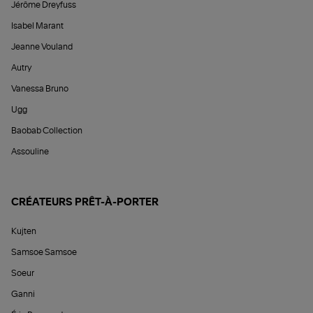
Jérôme Dreyfuss
Isabel Marant
Jeanne Vouland
Autry
Vanessa Bruno
Ugg
Baobab Collection
Assouline
CRÉATEURS PRÊT-À-PORTER
Kujten
Samsoe Samsoe
Soeur
Ganni