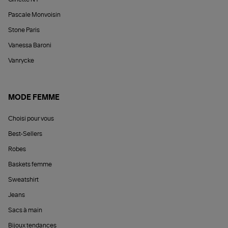
Pascale Monvoisin
Stone Paris
Vanessa Baroni
Vanrycke
MODE FEMME
Choisi pour vous
Best-Sellers
Robes
Baskets femme
Sweatshirt
Jeans
Sacs à main
Bijoux tendances