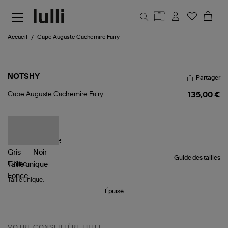
Aller au contenu principal
Accueil
Cape Auguste Cachemire Fairy
NOTSHY
Partager
Cape
Cape Auguste Cachemire Fairy
135,00 €
Auguste
Cachemire
Fairy
Guide des tailles
Taille
unique
Taille unique.
Épuisé
VOTRE CONSEILLÈRE LULLI