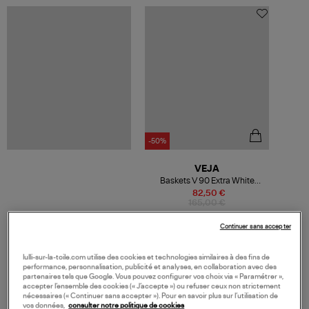
-50%
VEJA
Baskets V 90 Extra White
Natural
82,50 €
165,00 €
Continuer sans accepter
lulli-sur-la-toile.com utilise des cookies et technologies similaires à des fins de
VOS DERNIERS PRODUITS VUS
performance, personnalisation, publicité et analyses, en collaboration avec des
partenaires tels que Google. Vous pouvez configurer vos choix via « Paramétrer »,
accepter l’ensemble des cookies (« J’accepte ») ou refuser ceux non strictement
nécessaires (« Continuer sans accepter »). Pour en savoir plus sur l’utilisation de
vos données,
consulter notre politique de cookies