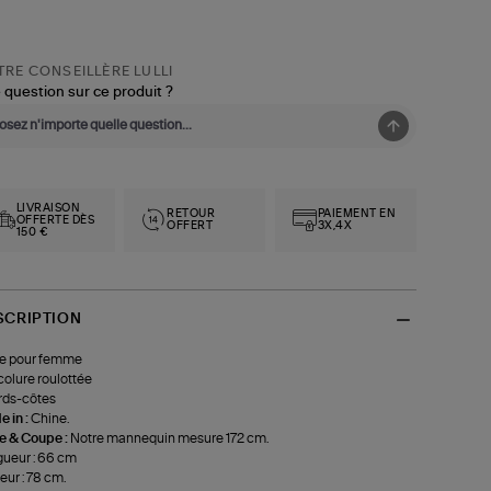
RE CONSEILLÈRE LULLI
 question sur ce produit ?
LIVRAISON
RETOUR
PAIEMENT EN
OFFERTE DÈS
OFFERT
3X,4X
150 €
SCRIPTION
e pour femme
colure roulottée
rds-côtes
 in :
Chine.
le & Coupe :
Notre mannequin mesure 172 cm.
ueur : 66 cm
eur : 78 cm.