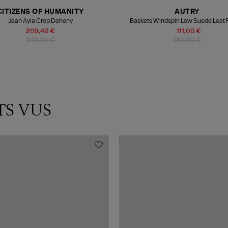
CITIZENS OF HUMANITY
AUTRY
Jean Ayla Crop Doheny
Baskets Windspin Low Suede Leat P
Capsule Flash
209,40 €
111,00 €
349,00 €
185,00 €
TS VUS