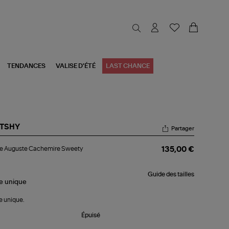
TENDANCES
VALISE D'ÉTÉ
LAST CHANCE
TSHY
Partager
pe
e Auguste Cachemire Sweety
135,00 €
guste
chemire
eety
Guide des tailles
le
unique
le unique.
Épuisé