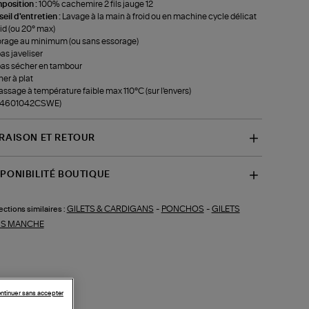
position :
100% cachemire 2 fils jauge 12
eil d'entretien :
Lavage à la main à froid ou en machine cycle délicat
oid (ou 20° max)
rage au minimum (ou sans essorage)
as javeliser
as sécher en tambour
er à plat
ssage à température faible max 110°C (sur l'envers)
f-4601042CSWE)
VRAISON ET RETOUR
SPONIBILITÉ BOUTIQUE
GILETS & CARDIGANS
-
PONCHOS
-
GILETS
ections similaires :
S MANCHE
ntinuer sans accepter