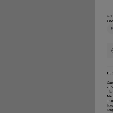
VOT
Une
DE
Cap
- En
- Bo
Made
Tail
Long
Larg