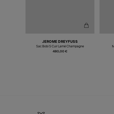
N
JEROME DREYFUSS
te
Sac Bobi S Cuir Lamé Champagne
M
480,00 €