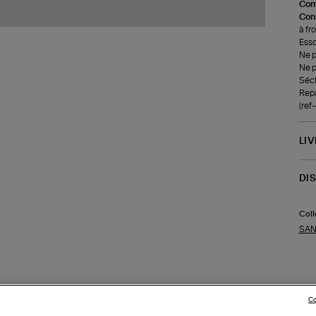
Com
Cons
à fr
Esso
Ne p
Ne p
Séch
Repa
(re
LI
DI
Coll
SAN
Co