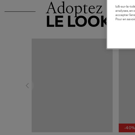
Adoptez
lulli-sur-la-t
analyses, en 
accepter l’en
LE LOOK
Pour en savoir
MADE I
-40