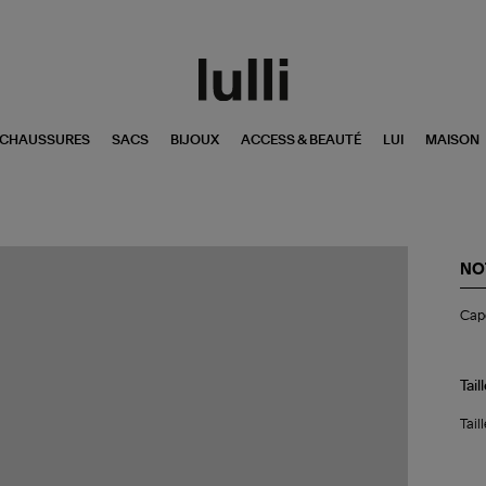
CHAUSSURES
SACS
BIJOUX
ACCESS & BEAUTÉ
LUI
MAISON
NO
Ca
Cap
Au
Ca
Sw
Tail
Tail