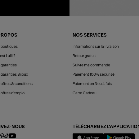
PROPOS
NOS SERVICES
 boutiques
Informations sur la livraison
est Lulli ?
Retour gratuit
 garanties
Suivre ma commande
 garanties Bijoux
Paiement 100% sécurisé
 offres & conditions
Paiement en 3 ou 4 fois
offres d'emploi
Carte Cadeau
IVEZ-NOUS
TÉLÉCHARGEZ L'APPLICATIO