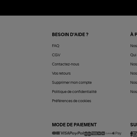
BESOIN D'AIDE ?
À 
FAQ
Nos
CGV
Qui 
Contactez-nous
Nos
Vos retours
Nos
Supprimer mon compte
Nos
Politique de confidentialité
Nos 
Préférences de cookies
MODE DE PAIEMENT
SU