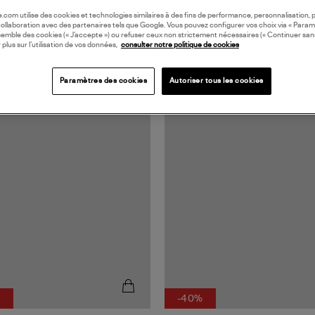
oile.com utilise des cookies et technologies similaires à des fins de performance, personnalisation, p
collaboration avec des partenaires tels que Google. Vous pouvez configurer vos choix via « Param
semble des cookies (« J’accepte ») ou refuser ceux non strictement nécessaires (« Continuer san
 plus sur l’utilisation de vos données,
consulter notre politique de cookies
Paramètres des cookies
Autoriser tous les cookies
N EUROPE
COLLECTION CAPSULE
%
-40%