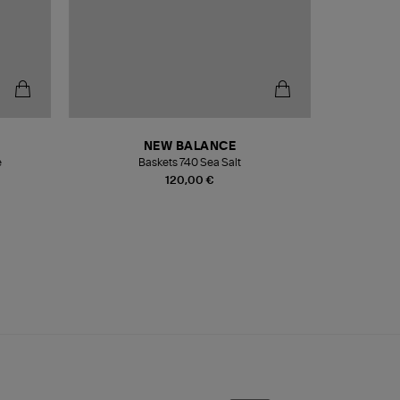
NEW BALANCE
e
Baskets 740 Sea Salt
Veste
120,00 €