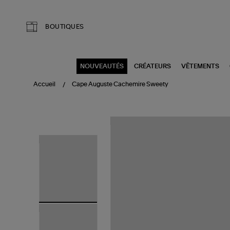
Aller au contenu principal
BOUTIQUES
NOUVEAUTÉS
CRÉATEURS
VÊTEMENTS
Accueil
Cape Auguste Cachemire Sweety