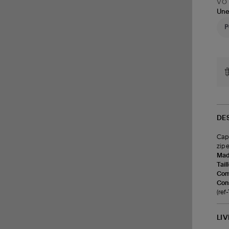
VOT
Une
DE
Capu
zip 
Made
Tail
Com
Cons
(re
LI