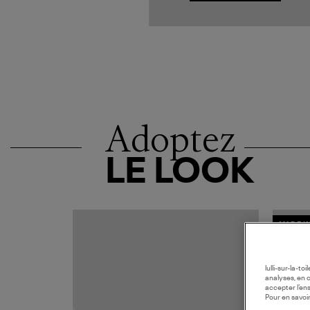
Adoptez
LE LOOK
MADE I
lulli-sur-la-t
analyses, en 
accepter l’en
Pour en savoir