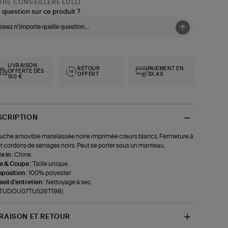
RE CONSEILLÈRE LULLI
 question sur ce produit ?
LIVRAISON
RETOUR
PAIEMENT EN
OFFERTE DÈS
OFFERT
3X,4X
150 €
SCRIPTION
che amovible matelassée noire imprimée cœurs blancs. Fermeture à
et cordons de serrages noirs. Peut se porter sous un manteau.
 in :
Chine.
le & Coupe :
Taille unique.
position :
100% polyester
eil d'entretien :
Nettoyage à sec.
f-TUDOU07TU526T198)
VRAISON ET RETOUR