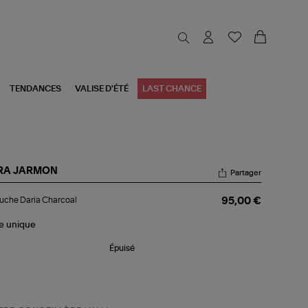
TENDANCES
VALISE D'ÉTÉ
LAST CHANCE
RA JARMON
Partager
puche
uche Daria Charcoal
95,00 €
ia
rcoal
le
unique
Épuisé