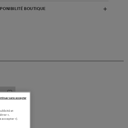
SPONIBILITÉ BOUTIQUE
ntinuer sans accepter
ublicité et
étrer »,
s accepter »).