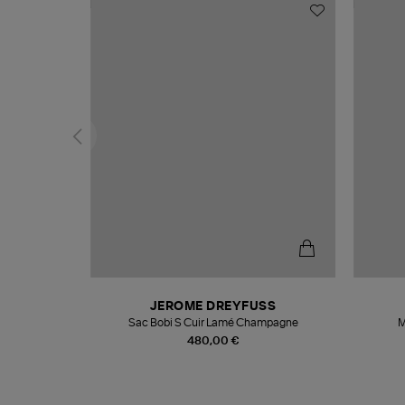
T
JEROME DREYFUSS
k
Sac Bobi S Cuir Lamé Champagne
M
480,00 €