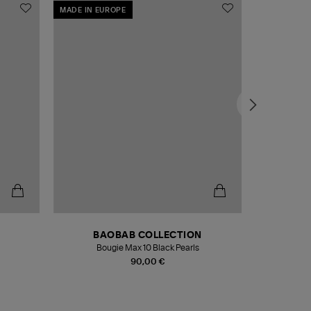
MADE IN EUROPE
MADE IN EU
BAOBAB COLLECTION
Bougie Max 10 Black Pearls
Paréo Fou
90,00 €