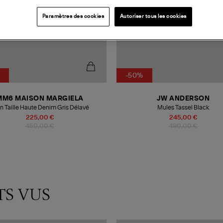
Paramètres des cookies
Autoriser tous les cookies
-50%
MM6 MAISON MARGIELA
JW ANDERSON
n Taille Haute Denim Gris Délavé
Mules Tassel Black
225,00 €
245,00 €
450,00 €
490,00 €
TS VUS