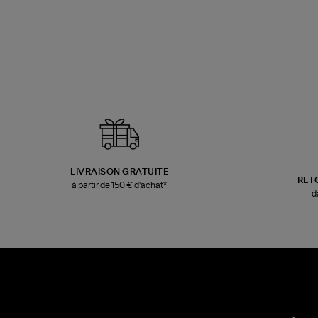
LIVRAISON GRATUITE
RET
à partir de 150 € d'achat*
d