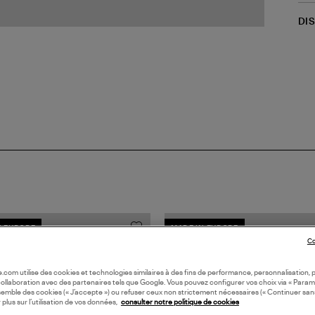
DI
N EUROPE
MADE IN EUROPE
Co
oile.com utilise des cookies et technologies similaires à des fins de performance, personnalisation, p
collaboration avec des partenaires tels que Google. Vous pouvez configurer vos choix via « Param
semble des cookies (« J’accepte ») ou refuser ceux non strictement nécessaires (« Continuer san
 plus sur l’utilisation de vos données,
consulter notre politique de cookies