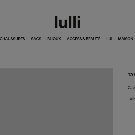
CHAUSSURES
SACS
BIJOUX
ACCESS & BEAUTÉ
LUI
MAISON
TA
Ca
Cap
Dar
Cha
Tail