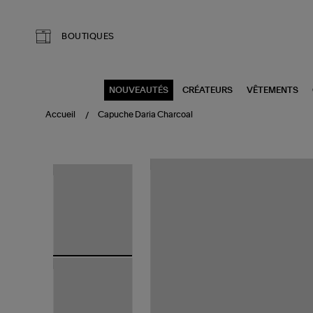
Aller au contenu principal
BOUTIQUES
NOUVEAUTÉS
CRÉATEURS
VÊTEMENTS
Accueil
Capuche Daria Charcoal