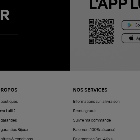
L'APP L
R
PROPOS
NOS SERVICES
 boutiques
Informations sur la livraison
est Lulli ?
Retour gratuit
 garanties
Suivre ma commande
 garanties Bijoux
Paiement 100% sécurisé
 offres & conditions
Paiement en 3 ou 4 fois