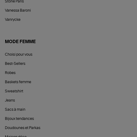
Stone Paris
Vanessa Baroni
Vanrycke
MODE FEMME
Choisi pour vous
Best-Sellers
Robes
Baskets femme
Sweatshirt
Jeans
Sacs à main
Bijoux tendances
Doudounes et Parkas
Maison déco