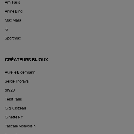
Ami Paris
Anine Bing
Max Mara
&
Sportmax
CRÉATEURS BIJOUX
Aurélie Bidermann
Serge Thoraval
d1928
Feidt Paris
Gigi Clozeau
Ginette NY
Pascale Monvoisin