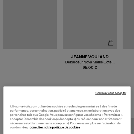
JEANNE VOULAND
Débardeur Nova Maille Cotelé
Blanc
95,00 €
Continuer sans accepter
VOS DERNIERS PRODUITS VUS
lulli-sur-la-toile.com utilise des cookies et technologies similaires à des fins de
performance, personnalisation, publicité et analyses, en collaboration avec des
partenaires tels que Google. Vous pouvez configurer vos choix via « Paramétrer »,
accepter l’ensemble des cookies (« J’accepte ») ou refuser ceux non strictement
nécessaires (« Continuer sans accepter »). Pour en savoir plus sur l’utilisation de
vos données,
consulter notre politique de cookies