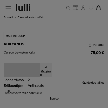
Aller au contenu principal
Accueil
Caraco Lewiston Kaki
MADE IN EUROPE
AOKYANOS
Partager
Caraco
Caraco Lewiston Kaki
75,00 €
Lewiston
Kaki
+
1
Voir plus
Guide des tailles
Taille
unique
Prendre votre taille habituelle.
Épuisé