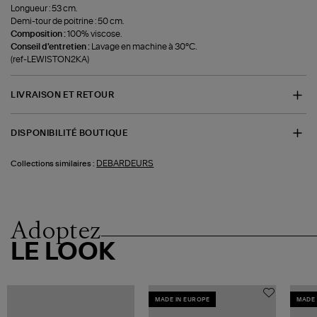
Longueur : 53 cm.
Demi-tour de poitrine : 50 cm.
Composition :
100% viscose.
Conseil d'entretien :
Lavage en machine à 30°C.
(ref-LEWISTON2KA)
LIVRAISON ET RETOUR
DISPONIBILITÉ BOUTIQUE
DEBARDEURS
Collections similaires :
Adoptez
LE LOOK
MADE IN EUROPE
MADE 