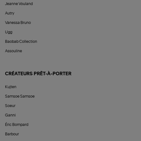
Jeanne Vouland
Autry
Vanessa Bruno
Ugg
Baobab Collection
Assouline
CRÉATEURS PRÊT-À-PORTER
Kujten
Samsoe Samsoe
Soeur
Ganni
Éric Bompard
Barbour