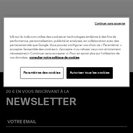
Continuer sans accepter
lulli-sur-la-toile.com utilise des cookies et technologies similaires à des fins de
performance, personnalisation, publicité et analyses, en collaboration avec des
LIVRAISON GRATUITE
partenaires tels que Google. Vous pouvez configurer vos choix via « Paramétrer »,
à partir de 150 € d'achat*
accepter l’ensemble des cookies (« J’accepte ») ou refuser ceux non strictement
nécessaires (« Continuer sans accepter »). Pour en savoir plus sur l’utilisation de
vos données,
consulter notre politique de cookies
Paramètres des cookies
Autoriser tous les cookies
20 € EN VOUS INSCRIVANT À LA
NEWSLETTER