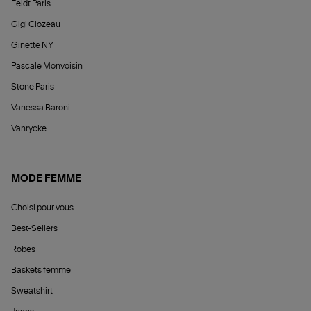
Feidt Paris
Gigi Clozeau
Ginette NY
Pascale Monvoisin
Stone Paris
Vanessa Baroni
Vanrycke
MODE FEMME
Choisi pour vous
Best-Sellers
Robes
Baskets femme
Sweatshirt