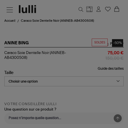
Aller au contenu principal
Accueil
Caraco Soie Dentelle Noir (ANINEB-AB4300508)
SOLDES
-50%
ANINE BING
Partager
Caraco
Caraco Soie Dentelle Noir (ANINEB-
75,00 €
Soie
AB4300508)
150,00 €
Dentelle
Noir
Guide des tailles
(ANINEB-
Taille
AB4300508)
VOTRE CONSEILLÈRE LULLI
Une question sur ce produit ?