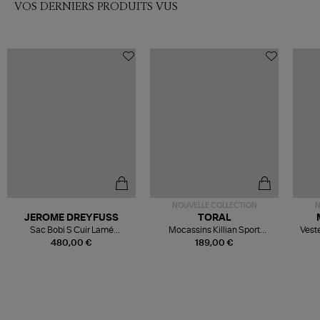
VOS DERNIERS PRODUITS VUS
NOUVELLE COLLECTION
N
JEROME DREYFUSS
TORAL
Sac Bobi S Cuir Lamé
Mocassins Killian Sport
Veste
Champagne
Mousse
480,00 €
189,00 €