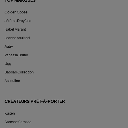
TOP MARQUES
Golden Goose
Jérôme Dreyfuss
Isabel Marant
Jeanne Vouland
Autry
Vanessa Bruno
Ugg
Baobab Collection
Assouline
CRÉATEURS PRÊT-À-PORTER
Kujten
Samsoe Samsoe