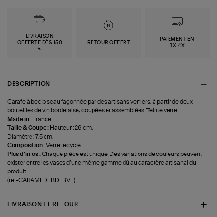
LIVRAISON
PAIEMENT EN
OFFERTE DÈS 150
RETOUR OFFERT
3X,4X
€
DESCRIPTION
Carafe à bec biseau façonnée par des artisans verriers, à partir de deux
bouteilles de vin bordelaise, coupées et assemblées. Teinte verte.
Made in :
France.
Taille & Coupe :
Hauteur : 26 cm.
Diamètre : 7,5 cm.
Composition :
Verre recyclé.
Plus d'infos :
Chaque pièce est unique. Des variations de couleurs peuvent
exister entre les vases d’une même gamme dû au caractère artisanal du
produit.
(ref-CARAMEDEBDEBVE)
LIVRAISON ET RETOUR