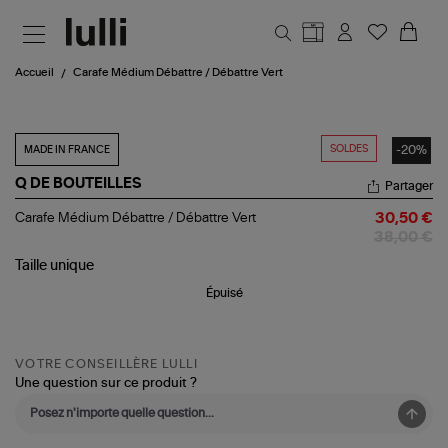
Aller au contenu principal
Accueil
Carafe Médium Débattre / Débattre Vert
SOLDES
-20%
MADE IN FRANCE
Q DE BOUTEILLES
Partager
Carafe
Carafe Médium Débattre / Débattre Vert
30,50 €
Médium
38,00 €
Débattre
/
Taille
unique
Débattre
Épuisé
Vert
VOTRE CONSEILLÈRE LULLI
Une question sur ce produit ?