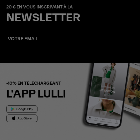
20 € EN VOUS INSCRIVANT À LA
NEWSLETTER
-10% EN TÉLÉCHARGEANT
L'APP LULLI