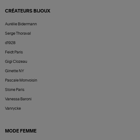
CRÉATEURS BIJOUX
Aurélie Bidermann
Serge Thoraval
d1928
Feidt Paris
Gigi Clozeau
Ginette NY
Pascale Monvoisin
Stone Paris
Vanessa Baroni
Vanrycke
MODE FEMME