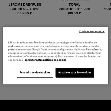
NOUVELLE COLLECTION
N
JEROME DREYFUSS
TORAL
Sac Bobi S Cuir Lamé
Mocassins Killian Sport
Veste
Champagne
Mousse
480,00 €
189,00 €
Continuer sans accepter
lulli-sur-la-toile.com utilise des cookies et technologies similaires à des fins de
performance, personnalisation, publicité et analyses, en collaboration avec des
partenaires tels que Google. Vous pouvez configurer vos choix via « Paramétrer »,
accepter l’ensemble des cookies (« J’accepte ») ou refuser ceux non strictement
nécessaires (« Continuer sans accepter »). Pour en savoir plus sur l’utilisation de
vos données,
consulter notre politique de cookies
Paramètres des cookies
Autoriser tous les cookies
LIVRAISON GRATUITE
à partir de 150 € d'achat*