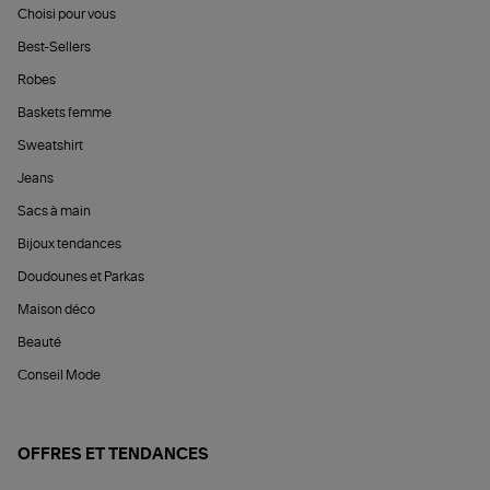
Choisi pour vous
Best-Sellers
Robes
Baskets femme
Sweatshirt
Jeans
Sacs à main
Bijoux tendances
Doudounes et Parkas
Maison déco
Beauté
Conseil Mode
OFFRES ET TENDANCES