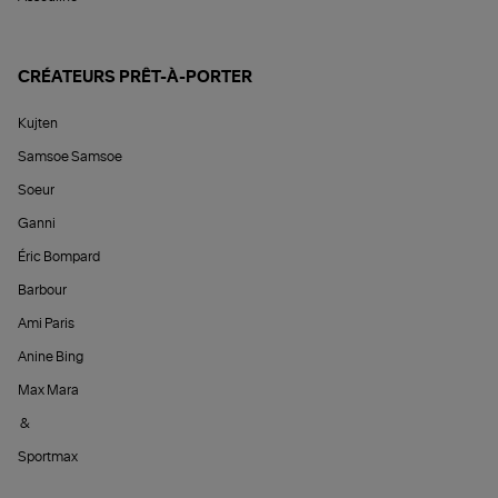
CRÉATEURS PRÊT-À-PORTER
Kujten
Samsoe Samsoe
Soeur
Ganni
Éric Bompard
Barbour
Ami Paris
Anine Bing
Max Mara
&
Sportmax