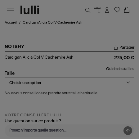
Aller au contenu principal
Accueil
Cardigan Alicia Col V Cachemire Ash
NOTSHY
Partager
Cardigan
Cardigan Alicia Col V Cachemire Ash
275,00 €
Alicia
Col
Guide des tailles
V
Taille
Cachemire
Ash
Nous vous conseillons de prendre votre taille habituelle.
VOTRE CONSEILLÈRE LULLI
Une question sur ce produit ?