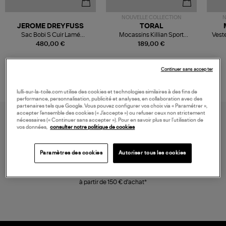
NOUVELLE COLLECTION
N
JEROME DREYFUSS
TORAL
Sac Bobi S Cuir Lamé
Mocassins Killian Sport
Veste
Champagne
Mousse
480,00 €
189,00 €
Continuer sans accepter
lulli-sur-la-toile.com utilise des cookies et technologies similaires à des fins de
performance, personnalisation, publicité et analyses, en collaboration avec des
partenaires tels que Google. Vous pouvez configurer vos choix via « Paramétrer »,
accepter l’ensemble des cookies (« J’accepte ») ou refuser ceux non strictement
nécessaires (« Continuer sans accepter »). Pour en savoir plus sur l’utilisation de
vos données,
consulter notre politique de cookies
Paramètres des cookies
Autoriser tous les cookies
LIVRAISON GRATUITE
à partir de 150 € d'achat*