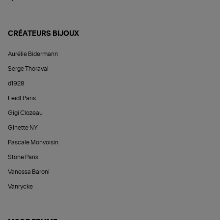
CRÉATEURS BIJOUX
Aurélie Bidermann
Serge Thoraval
d1928
Feidt Paris
Gigi Clozeau
Ginette NY
Pascale Monvoisin
Stone Paris
Vanessa Baroni
Vanrycke