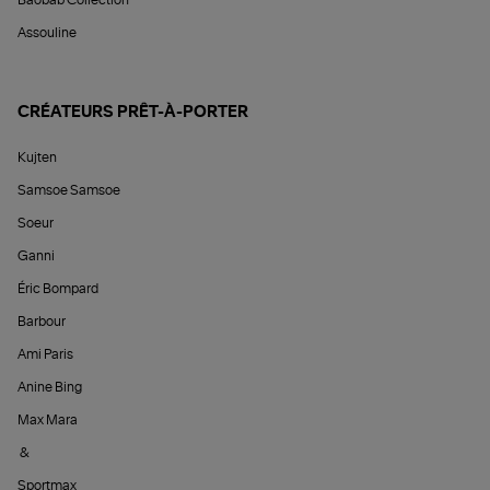
Baobab Collection
Assouline
CRÉATEURS PRÊT-À-PORTER
Kujten
Samsoe Samsoe
Soeur
Ganni
Éric Bompard
Barbour
Ami Paris
Anine Bing
Max Mara
&
Sportmax