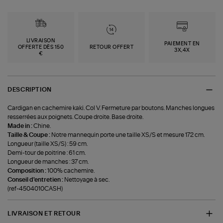
LIVRAISON
PAIEMENT EN
OFFERTE DÈS 150
RETOUR OFFERT
3X,4X
€
DESCRIPTION
Cardigan en cachemire kaki. Col V. Fermeture par boutons. Manches longues
resserrées aux poignets. Coupe droite. Base droite.
Made in :
Chine.
Taille & Coupe :
Notre mannequin porte une taille XS/S et mesure 172 cm.
Longueur (taille XS/S) : 59 cm.
Demi-tour de poitrine : 61 cm.
Longueur de manches : 37 cm.
Composition :
100% cachemire.
Conseil d'entretien :
Nettoyage à sec.
(ref-4504010CASH)
LIVRAISON ET RETOUR