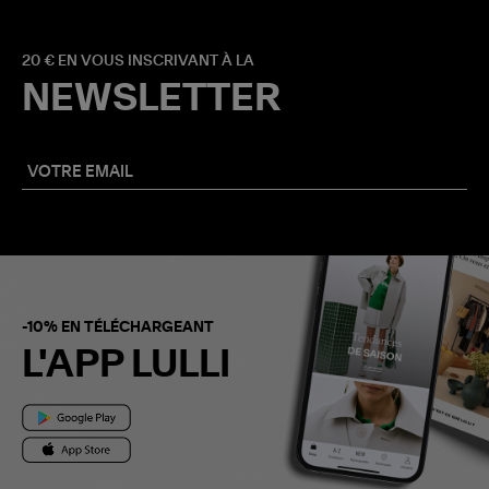
20 € EN VOUS INSCRIVANT À LA
NEWSLETTER
-10% EN TÉLÉCHARGEANT
L'APP LULLI