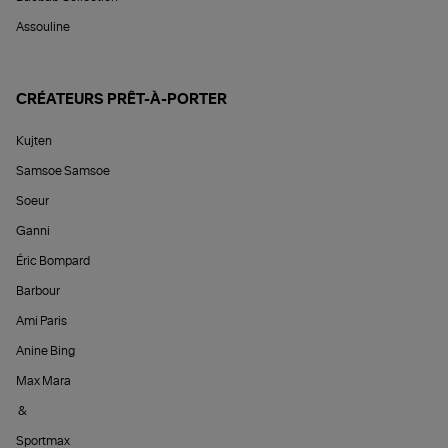
Assouline
CRÉATEURS PRÊT-À-PORTER
Kujten
Samsoe Samsoe
Soeur
Ganni
Éric Bompard
Barbour
Ami Paris
Anine Bing
Max Mara
&
Sportmax