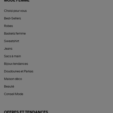
MODE FEMME
Choisi pour vous
Best-Sellers
Robes
Baskets femme
Sweatshirt
Jeans
Sacs à main
Bijoux tendances
Doudounes et Parkas
Maison déco
Beauté
Conseil Mode
OFFRES ET TENDANCES