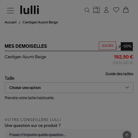
Aller au contenu principal
Accueil
Cardigan Ayumi Beige
SOLDES
-50%
MES DEMOISELLES
Partager
Cardigan
Cardigan Ayumi Beige
192,50 €
Ayumi
385,00 €
Beige
Guide des tailles
Taille
Prendre votre taille habituelle.
VOTRE CONSEILLÈRE LULLI
Une question sur ce produit ?