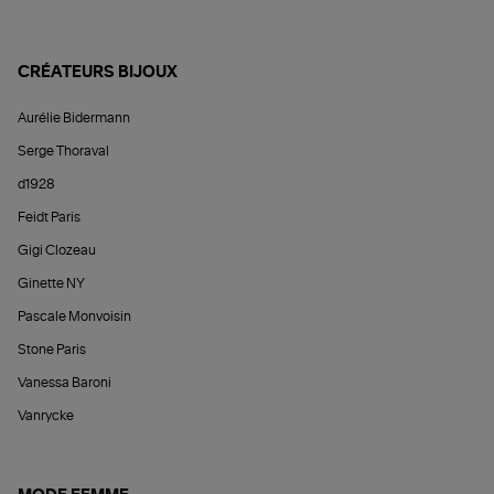
CRÉATEURS BIJOUX
Aurélie Bidermann
Serge Thoraval
d1928
Feidt Paris
Gigi Clozeau
Ginette NY
Pascale Monvoisin
Stone Paris
Vanessa Baroni
Vanrycke