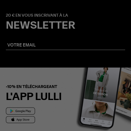
20 € EN VOUS INSCRIVANT À LA
NEWSLETTER
-10% EN TÉLÉCHARGEANT
L'APP LULLI