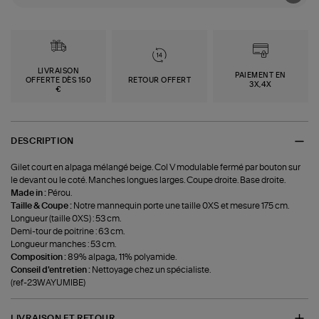
LIVRAISON
PAIEMENT EN
OFFERTE DÈS 150
RETOUR OFFERT
3X,4X
€
DESCRIPTION
Gilet court en alpaga mélangé beige. Col V modulable fermé par bouton sur
le devant ou le coté. Manches longues larges. Coupe droite. Base droite.
Made in :
Pérou.
Taille & Coupe :
Notre mannequin porte une taille 0XS et mesure 175 cm.
Longueur (taille 0XS) : 53 cm.
Demi-tour de poitrine : 63 cm.
Longueur manches : 53 cm.
Composition :
89% alpaga, 11% polyamide.
Conseil d'entretien :
Nettoyage chez un spécialiste.
(ref-23WAYUMIBE)
LIVRAISON ET RETOUR