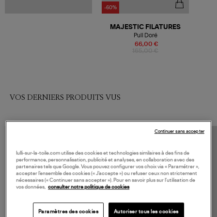
-60%
MAJESTIC FILATURES
Pull Doré
66,00 €
165,00 €
VOS DERNIERS PRODUITS VUS
Continuer sans accepter
lulli-sur-la-toile.com utilise des cookies et technologies similaires à des fins de
performance, personnalisation, publicité et analyses, en collaboration avec des
partenaires tels que Google. Vous pouvez configurer vos choix via « Paramétrer »,
accepter l’ensemble des cookies (« J’accepte ») ou refuser ceux non strictement
nécessaires (« Continuer sans accepter »). Pour en savoir plus sur l’utilisation de
vos données,
consulter notre politique de cookies
Paramètres des cookies
Autoriser tous les cookies