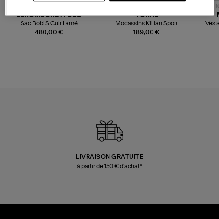
NOUVELLE COLLECTION
N
JEROME DREYFUSS
TORAL
Sac Bobi S Cuir Lamé
Mocassins Killian Sport
Veste
Champagne
Mousse
480,00 €
189,00 €
LIVRAISON GRATUITE
à partir de 150 € d'achat*