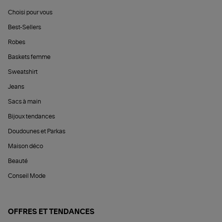
Choisi pour vous
Best-Sellers
Robes
Baskets femme
Sweatshirt
Jeans
Sacs à main
Bijoux tendances
Doudounes et Parkas
Maison déco
Beauté
Conseil Mode
OFFRES ET TENDANCES