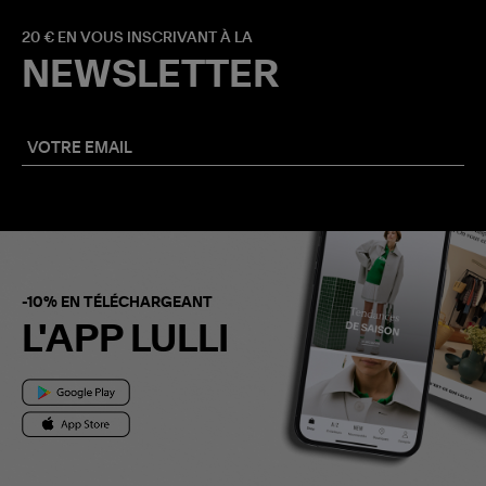
20 € EN VOUS INSCRIVANT À LA
NEWSLETTER
-10% EN TÉLÉCHARGEANT
L'APP LULLI