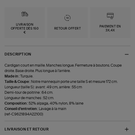
LIVRAISON
PAIEMENT EN
OFFERTE DÈS 150
RETOUR OFFERT
3X,4X
€
DESCRIPTION
Cardigan court en maille. Manches longue. Fermeture à boutons. Coupe
droite. Base droite. Plus longue à l'arrière.
Made in :
Turquie.
Taille & Coupe :
Notre mannequin porte une taille S et mesure 172 cm.
Longueur (taille S) : avant : 49 cm, arrière : 55 cm
Demi-tour de poitrine : 64 cm.
Longueur de manches : 52 cm.
Composition :
52% alpaga, 40% nylon, 8% laine
Conseil d'entretien :
Lavage à la main
(ref-C9621894A22100)
LIVRAISON ET RETOUR