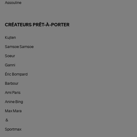
Assouline
CRÉATEURS PRÊT-À-PORTER
Kujten
Samsoe Samsoe
Soeur
Ganni
Éric Bompard
Barbour
Ami Paris
Anine Bing
Max Mara
&
Sportmax