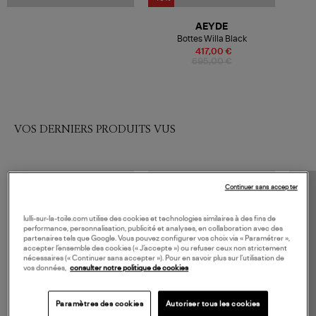
AEYDE
Bottes Willa Black
417,00 €
695,00 €
VOS DERNIERS PRODUITS VUS
Continuer sans accepter
lulli-sur-la-toile.com utilise des cookies et technologies similaires à des fins de
performance, personnalisation, publicité et analyses, en collaboration avec des
partenaires tels que Google. Vous pouvez configurer vos choix via « Paramétrer »,
accepter l’ensemble des cookies (« J’accepte ») ou refuser ceux non strictement
nécessaires (« Continuer sans accepter »). Pour en savoir plus sur l’utilisation de
vos données,
consulter notre politique de cookies
Paramètres des cookies
Autoriser tous les cookies