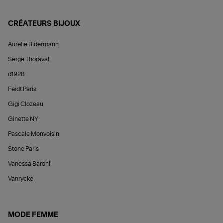
CRÉATEURS BIJOUX
Aurélie Bidermann
Serge Thoraval
d1928
Feidt Paris
Gigi Clozeau
Ginette NY
Pascale Monvoisin
Stone Paris
Vanessa Baroni
Vanrycke
MODE FEMME