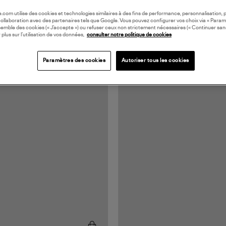
oile.com utilise des cookies et technologies similaires à des fins de performance, personnalisation, p
collaboration avec des partenaires tels que Google. Vous pouvez configurer vos choix via « Param
semble des cookies (« J’accepte ») ou refuser ceux non strictement nécessaires (« Continuer san
 plus sur l’utilisation de vos données,
consulter notre politique de cookies
Paramètres des cookies
Autoriser tous les cookies