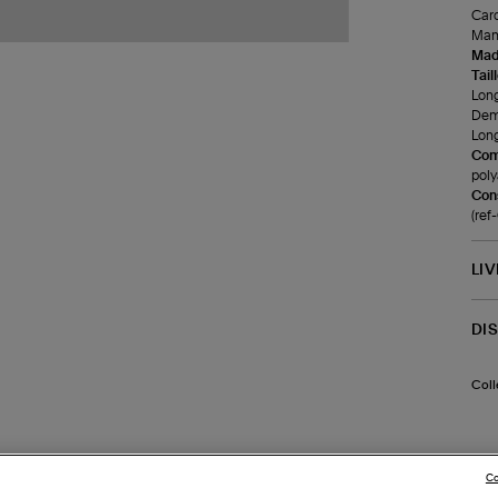
Card
Manc
Made
Tail
Long
Demi
Long
Com
poly
Cons
(ref
LI
DI
Coll
Co