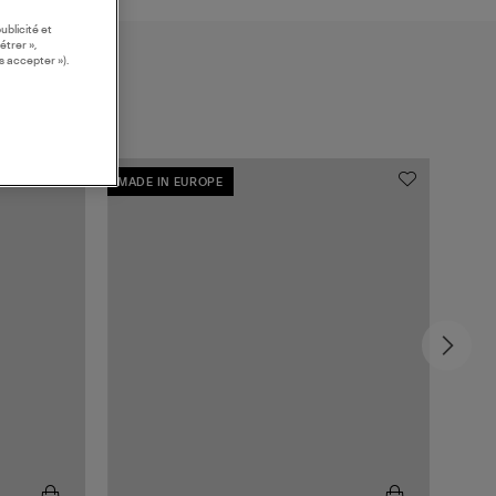
ublicité et
étrer »,
s accepter »).
MADE IN EUROPE