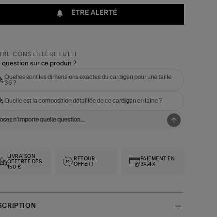
ÊTRE ALERTÉ
RE CONSEILLÈRE LULLI
 question sur ce produit ?
Quelles sont les dimensions exactes du cardigan pour une taille
36 ?
Quelle est la composition détaillée de ce cardigan en laine ?
LIVRAISON
RETOUR
PAIEMENT EN
OFFERTE DÈS
OFFERT
3X,4X
150 €
SCRIPTION