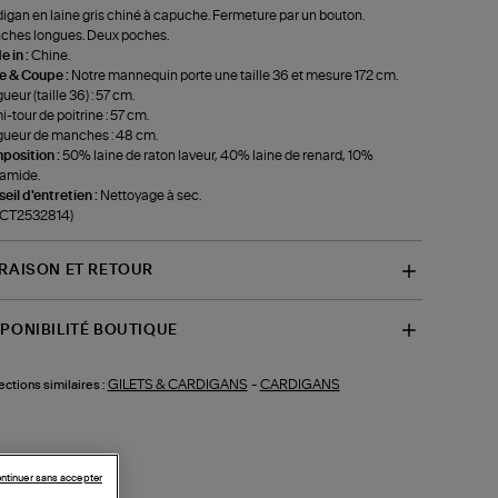
igan en laine gris chiné à capuche. Fermeture par un bouton.
hes longues. Deux poches.
 in :
Chine.
le & Coupe :
Notre mannequin porte une taille 36 et mesure 172 cm.
ueur (taille 36) : 57 cm.
-tour de poitrine : 57 cm.
ueur de manches : 48 cm.
position :
50% laine de raton laveur, 40% laine de renard, 10%
amide.
eil d'entretien :
Nettoyage à sec.
-CT2532814)
VRAISON ET RETOUR
SPONIBILITÉ BOUTIQUE
GILETS & CARDIGANS
-
CARDIGANS
ections similaires :
ntinuer sans accepter