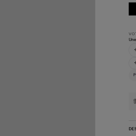
VOT
Une
DE