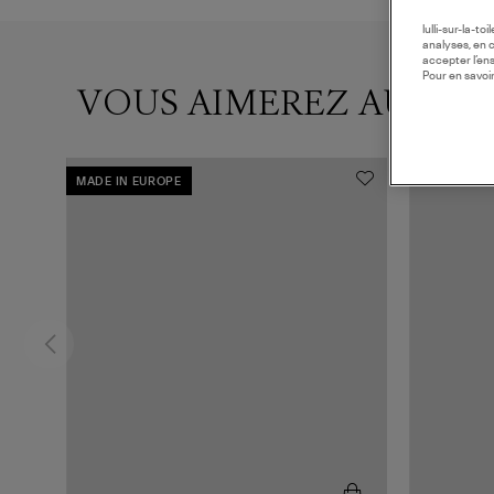
lulli-sur-la-t
analyses, en 
accepter l’en
Pour en savoir
VOUS AIMEREZ AUSSI
MADE IN EUROPE