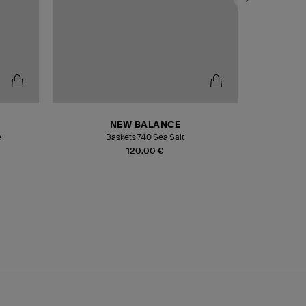
NEW BALANCE
e
Baskets 740 Sea Salt
Veste
120,00 €