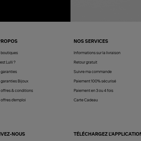
PROPOS
NOS SERVICES
 boutiques
Informations sur la livraison
est Lulli ?
Retour gratuit
 garanties
Suivre ma commande
 garanties Bijoux
Paiement 100% sécurisé
 offres & conditions
Paiement en 3 ou 4 fois
offres d'emploi
Carte Cadeau
IVEZ-NOUS
TÉLÉCHARGEZ L'APPLICATIO