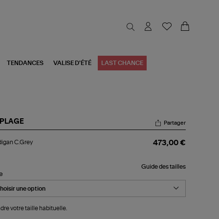
TENDANCES
VALISE D'ÉTÉ
LAST CHANCE
 PLAGE
Partager
digan
igan C.Grey
473,00 €
Grey
Guide des tailles
le
dre votre taille habituelle.