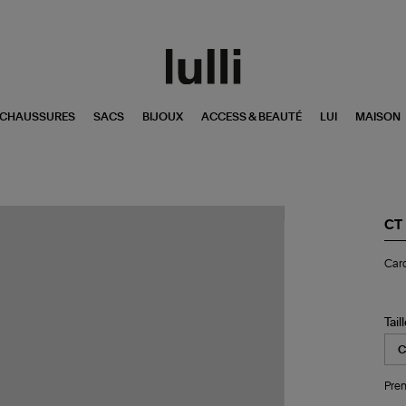
CHAUSSURES
SACS
BIJOUX
ACCESS & BEAUTÉ
LUI
MAISON
CT
Car
Card
C.
Tail
Pren