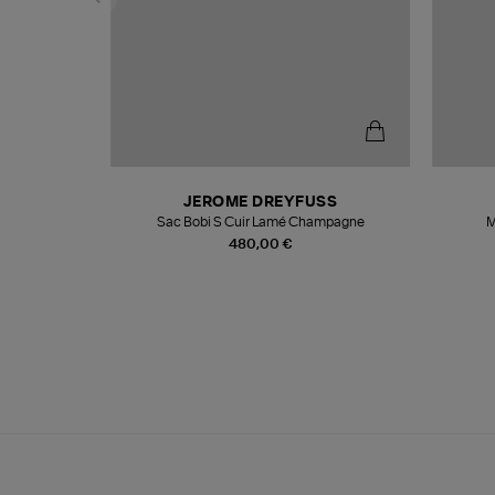
N
JEROME DREYFUSS
te
Sac Bobi S Cuir Lamé Champagne
M
480,00 €