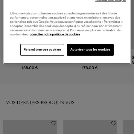
Continuer sans accepter
lulli-sur-la-toile.com utilise des cookies et technologies similaires à des fins de
performance, personnalisation, publicité et analyses, en collaboration avec des
partenaires tels que Google. Vous pouvez configurer vos choix via « Paramétrer »,
accepter l’ensemble des cookies (« J’accepte ») ou refuser ceux non strictement
nécessaires (« Continuer sans accepter »). Pour en savoir plus sur l’utilisation de
vos données,
consulter notre politique de cookies
Paramètres des cookies
Autoriser tous les cookies
RAILS
RAILS
Gilet Nina Tomato
Denim La Jolla Ecru Railroad
G
Stripe
188,00 €
178,00 €
VOS DERNIERS PRODUITS VUS