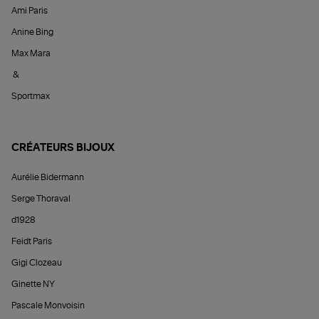
Ami Paris
Anine Bing
Max Mara
&
Sportmax
CRÉATEURS BIJOUX
Aurélie Bidermann
Serge Thoraval
d1928
Feidt Paris
Gigi Clozeau
Ginette NY
Pascale Monvoisin