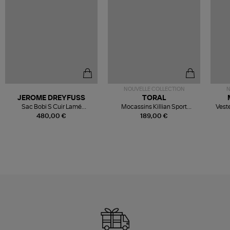
NOUVELLE COLLECTION
N
JEROME DREYFUSS
TORAL
Sac Bobi S Cuir Lamé
Mocassins Killian Sport
Veste
Champagne
Mousse
480,00 €
189,00 €