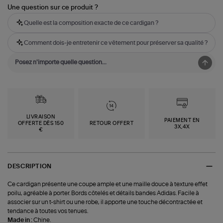
Une question sur ce produit ?
Quelle est la composition exacte de ce cardigan ?
Comment dois-je entretenir ce vêtement pour préserver sa qualité ?
LIVRAISON
PAIEMENT EN
OFFERTE DÈS 150
RETOUR OFFERT
3X,4X
€
DESCRIPTION
Ce cardigan présente une coupe ample et une maille douce à texture effet
poilu, agréable à porter. Bords côtelés et détails bandes Adidas. Facile à
associer sur un t-shirt ou une robe, il apporte une touche décontractée et
tendance à toutes vos tenues.
Made in :
Chine.