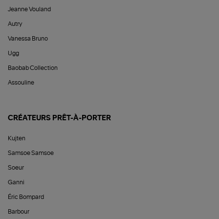
Jeanne Vouland
Autry
Vanessa Bruno
Ugg
Baobab Collection
Assouline
CRÉATEURS PRÊT-À-PORTER
Kujten
Samsoe Samsoe
Soeur
Ganni
Éric Bompard
Barbour