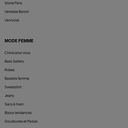
Stone Paris
Vanessa Baroni
Vanrycke
MODE FEMME
Choisi pour vous
Best-Sellers
Robes
Baskets femme
Sweatshirt
Jeans
Sacs à main
Bijoux tendances
Doudounes et Parkas