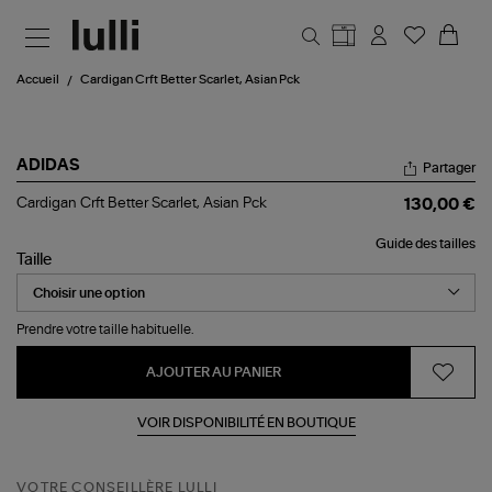
Aller au contenu principal
Accueil
Cardigan Crft Better Scarlet, Asian Pck
ADIDAS
Partager
Cardigan
Cardigan Crft Better Scarlet, Asian Pck
130,00 €
Crft
Better
Guide des tailles
Scarlet,
Taille
Asian
Pck
Prendre votre taille habituelle.
AJOUTER AU PANIER
VOIR DISPONIBILITÉ EN BOUTIQUE
VOTRE CONSEILLÈRE LULLI