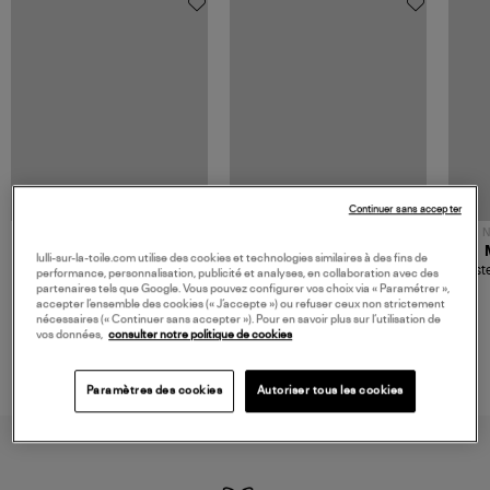
Continuer sans accepter
NOUVELLE COLLECTION
N
JEROME DREYFUSS
TORAL
lulli-sur-la-toile.com utilise des cookies et technologies similaires à des fins de
Sac Bobi S Cuir Lamé
Mocassins Killian Sport
Veste
performance, personnalisation, publicité et analyses, en collaboration avec des
Champagne
Mousse
partenaires tels que Google. Vous pouvez configurer vos choix via « Paramétrer »,
480,00 €
189,00 €
accepter l’ensemble des cookies (« J’accepte ») ou refuser ceux non strictement
nécessaires (« Continuer sans accepter »). Pour en savoir plus sur l’utilisation de
vos données,
consulter notre politique de cookies
Paramètres des cookies
Autoriser tous les cookies