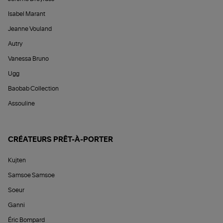
Isabel Marant
Jeanne Vouland
Autry
Vanessa Bruno
Ugg
Baobab Collection
Assouline
CRÉATEURS PRÊT-À-PORTER
Kujten
Samsoe Samsoe
Soeur
Ganni
Éric Bompard