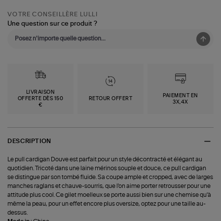
VOTRE CONSEILLÈRE LULLI
Une question sur ce produit ?
LIVRAISON
PAIEMENT EN
OFFERTE DÈS 150
RETOUR OFFERT
3X,4X
€
DESCRIPTION
Le pull cardigan Douve est parfait pour un style décontracté et élégant au
quotidien. Tricoté dans une laine mérinos souple et douce, ce pull cardigan
se distingue par son tombé fluide. Sa coupe ample et cropped, avec de larges
manches raglans et chauve-sourris, que l'on aime porter retrousser pour une
attitude plus cool. Ce gilet moelleux se porte aussi bien sur une chemise qu'à
même la peau, pour un effet encore plus oversize, optez pour une taille au-
dessus.