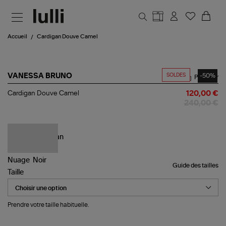
Aller au contenu principal
Accueil
Cardigan Douve Camel
SOLDES
-50%
VANESSA BRUNO
Partager
Cardigan
Cardigan Douve Camel
120,00 €
Douve
240,00 €
Camel
Guide des tailles
Taille
Prendre votre taille habituelle.