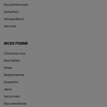
Pascale Monvoisin
Stone Paris
Vanessa Baroni
Vanrycke
MODE FEMME
Choisi pour vous
Best-Sellers
Robes
Baskets femme
Sweatshirt
Jeans
Sacs à main
Bijoux tendances