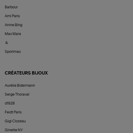
Barbour
Ami Paris
Anine Bing
Max Mara
&
Sportmax
CRÉATEURS BIJOUX
Aurélie Bidermann
Serge Thoraval
d1928
Feidt Paris
Gigi Clozeau
Ginette NY