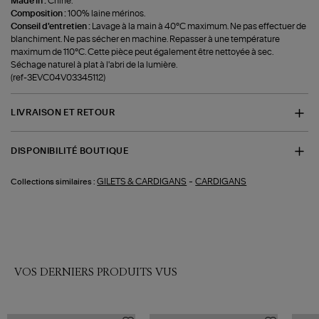
Made in :
Chine.
Composition :
100% laine mérinos.
Conseil d'entretien :
Lavage à la main à 40°C maximum. Ne pas effectuer de
blanchiment. Ne pas sécher en machine. Repasser à une température
maximum de 110°C. Cette pièce peut également être nettoyée à sec.
Séchage naturel à plat à l'abri de la lumière.
(ref-3EVC04V03345112)
LIVRAISON ET RETOUR
DISPONIBILITÉ BOUTIQUE
-
GILETS & CARDIGANS
CARDIGANS
Collections similaires :
VOS DERNIERS PRODUITS VUS